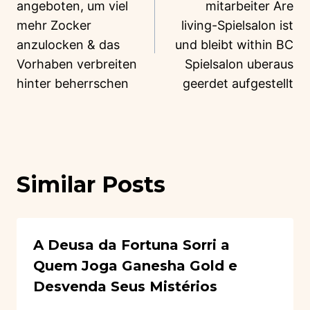
angeboten, um viel
mitarbeiter Are
mehr Zocker
living-Spielsalon ist
anzulocken & das
und bleibt within BC
Vorhaben verbreiten
Spielsalon uberaus
hinter beherrschen
geerdet aufgestellt
Similar Posts
A Deusa da Fortuna Sorri a
Quem Joga Ganesha Gold e
Desvenda Seus Mistérios