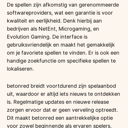
De spellen zijn afkomstig van gerenommeerde
softwareproviders, wat een garantie is voor
kwaliteit en eerlijkheid. Denk hierbij aan
bedrijven als NetEnt, Microgaming, en
Evolution Gaming. De interface is
gebruiksvriendelijk en maakt het gemakkelijk
om je favoriete spellen te vinden. Er is ook een
handige zoekfunctie om specifieke spellen te
lokaliseren.
betonred breidt voortdurend zijn spelaanbod
uit, waardoor er altijd iets nieuws te ontdekken
is. Regelmatige updates en nieuwe release
zorgen ervoor dat er geen verveling optreedt.
Dit maakt betonred een aantrekkelijke optie
voor zowel beginnende als ervaren spelers.