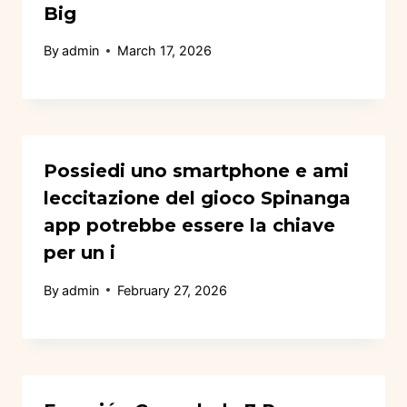
Big
By
admin
March 17, 2026
Possiedi uno smartphone e ami
leccitazione del gioco Spinanga
app potrebbe essere la chiave
per un i
By
admin
February 27, 2026