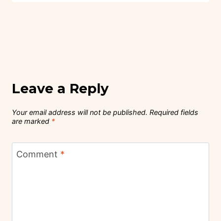
Leave a Reply
Your email address will not be published.
Required fields
are marked
*
Comment
*