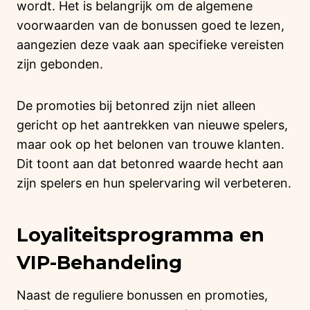
wordt. Het is belangrijk om de algemene
voorwaarden van de bonussen goed te lezen,
aangezien deze vaak aan specifieke vereisten
zijn gebonden.
De promoties bij betonred zijn niet alleen
gericht op het aantrekken van nieuwe spelers,
maar ook op het belonen van trouwe klanten.
Dit toont aan dat betonred waarde hecht aan
zijn spelers en hun spelervaring wil verbeteren.
Loyaliteitsprogramma en
VIP-Behandeling
Naast de reguliere bonussen en promoties,