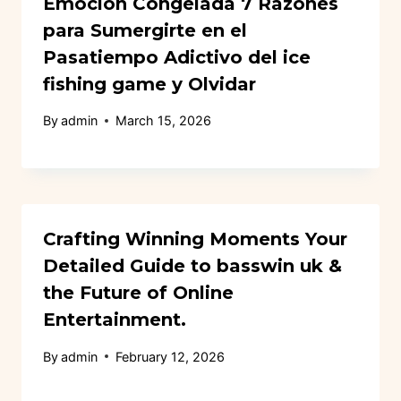
Emoción Congelada 7 Razones
para Sumergirte en el
Pasatiempo Adictivo del ice
fishing game y Olvidar
By
admin
March 15, 2026
Crafting Winning Moments Your
Detailed Guide to basswin uk &
the Future of Online
Entertainment.
By
admin
February 12, 2026