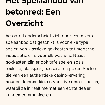
Het Spelaanbod van
betonred: Een
Overzicht
betonred onderscheidt zich door een divers
spelaanbod dat geschikt is voor elke type
speler. Van klassieke gokkasten tot moderne
videoslots, er is voor elk wat wils. Naast
gokkasten zijn er ook tafelspellen zoals
roulette, blackjack, baccarat en poker. Spelers
die van een authentieke casino-ervaring
houden, kunnen kiezen voor live dealer spellen,
waarbij ze in realtime met een echte dealer
kunnen communiceren.