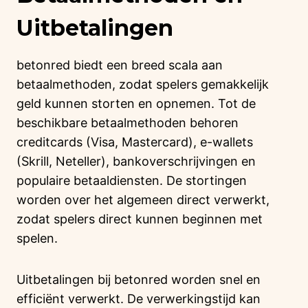
Uitbetalingen
betonred biedt een breed scala aan
betaalmethoden, zodat spelers gemakkelijk
geld kunnen storten en opnemen. Tot de
beschikbare betaalmethoden behoren
creditcards (Visa, Mastercard), e-wallets
(Skrill, Neteller), bankoverschrijvingen en
populaire betaaldiensten. De stortingen
worden over het algemeen direct verwerkt,
zodat spelers direct kunnen beginnen met
spelen.
Uitbetalingen bij betonred worden snel en
efficiënt verwerkt. De verwerkingstijd kan