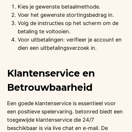
Kies je gewenste betaalmethode.
Voer het gewenste stortingsbedrag in.
Volg de instructies op het scherm om de
betaling te voltooien.
Voor uitbetalingen: verifieer je account en
dien een uitbetalingsverzoek in.
Klantenservice en
Betrouwbaarheid
Een goede klantenservice is essentieel voor
een positieve spelervaring. betonred biedt een
toegewijde klantenservice die 24/7
beschikbaar is via live chat en e-mail. De