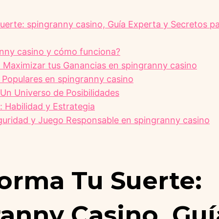
uerte: spingranny casino, Guía Experta y Secretos par
nny casino y cómo funciona?
a Maximizar tus Ganancias en spingranny casino
Populares en spingranny casino
n Universo de Posibilidades
 Habilidad y Estrategia
uridad y Juego Responsable en spingranny casino
orma Tu Suerte:
anny Casino, Guí