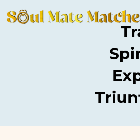
Tr
Spi
Exp
Triun