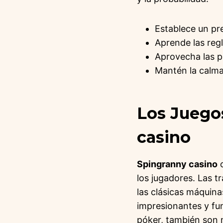
Establece un pr
Aprende las regl
Aprovecha las p
Mantén la calma 
Los Juego
casino
Spingranny casino
o
los jugadores. Las 
las clásicas máquin
impresionantes y fun
póker, también son 