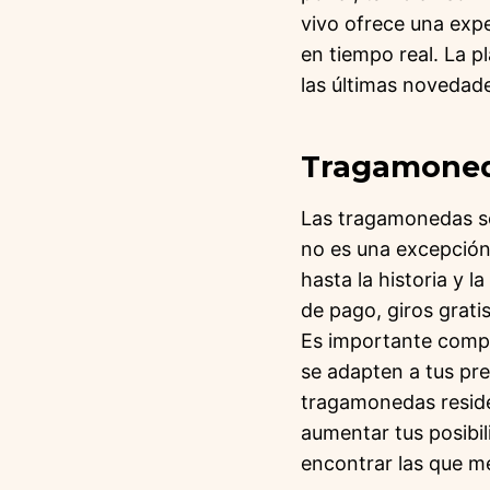
vivo ofrece una expe
en tiempo real. La 
las últimas novedade
Tragamoneda
Las tragamonedas so
no es una excepción.
hasta la historia y 
de pago, giros grati
Es importante compr
se adapten a tus pref
tragamonedas reside 
aumentar tus posibi
encontrar las que me