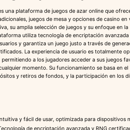
s una plataforma de juegos de azar online que ofre
dicionales, juegos de mesa y opciones de casino en v
tiva, su amplia selección de juegos y su enfoque en la
ataforma utiliza tecnología de encriptación avanzada
usuarios y garantiza un juego justo a través de gene
tificados. La experiencia de usuario es totalmente o
, permitiendo a los jugadores acceder a sus juegos fa
 cualquier momento. Su funcionamiento se basa en el 
ósitos y retiros de fondos, y la participación en los 
Intuitiva y fácil de usar, optimizada para dispositivos 
Tecnología de encriptación avanzada y RNG certifica