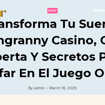
Hom
POST
ansforma Tu Sue
ngranny Casino, 
erta Y Secretos 
far En El Juego O
By
admin
March 16, 2026