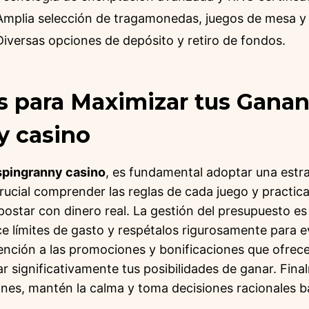
Amplia selección de tragamonedas, juegos de mesa y 
Diversas opciones de depósito y retiro de fondos.
s para Maximizar tus Ganan
y casino
spingranny casino
, es fundamental adoptar una estra
crucial comprender las reglas de cada juego y practic
postar con dinero real. La gestión del presupuesto e
e límites de gasto y respétalos rigurosamente para e
ención a las promociones y bonificaciones que ofrece
significativamente tus posibilidades de ganar. Final
ones, mantén la calma y toma decisiones racionales ba