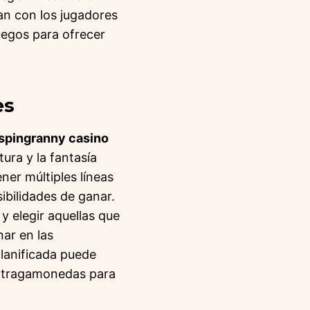
an con los jugadores
uegos para ofrecer
es
spingranny casino
ura y la fantasía
ner múltiples líneas
ibilidades de ganar.
 elegir aquellas que
nar en las
planificada puede
de tragamonedas para