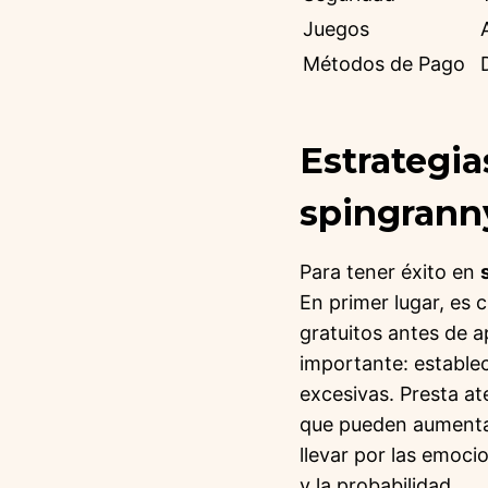
Juegos
Métodos de Pago
Estrategia
spingrann
Para tener éxito en
En primer lugar, es 
gratuitos antes de a
importante: establec
excesivas. Presta at
que pueden aumentar 
llevar por las emoci
y la probabilidad.