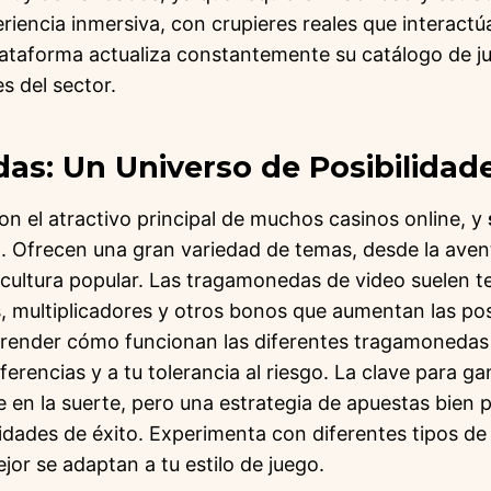
riencia inmersiva, con crupieres reales que interactú
plataforma actualiza constantemente su catálogo de j
s del sector.
s: Un Universo de Posibilidad
n el atractivo principal de muchos casinos online, y
 Ofrecen una gran variedad de temas, desde la avent
la cultura popular. Las tragamonedas de video suelen te
s, multiplicadores y otros bonos que aumentan las pos
ender cómo funcionan las diferentes tragamonedas y
erencias y a tu tolerancia al riesgo. La clave para ga
en la suerte, pero una estrategia de apuestas bien 
lidades de éxito. Experimenta con diferentes tipos 
jor se adaptan a tu estilo de juego.