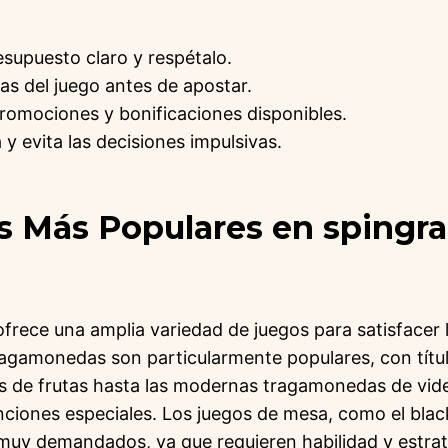
esupuesto claro y respétalo.
as del juego antes de apostar.
romociones y bonificaciones disponibles.
y evita las decisiones impulsivas.
s Más Populares en spingr
frece una amplia variedad de juegos para satisfacer 
tragamonedas son particularmente populares, con tít
as de frutas hasta las modernas tragamonedas de vid
ciones especiales. Los juegos de mesa, como el blackj
muy demandados, ya que requieren habilidad y estrate