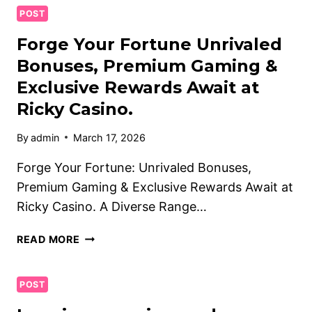
POST
Forge Your Fortune Unrivaled
Bonuses, Premium Gaming &
Exclusive Rewards Await at
Ricky Casino.
By
admin
March 17, 2026
Forge Your Fortune: Unrivaled Bonuses,
Premium Gaming & Exclusive Rewards Await at
Ricky Casino. A Diverse Range…
READ MORE
POST