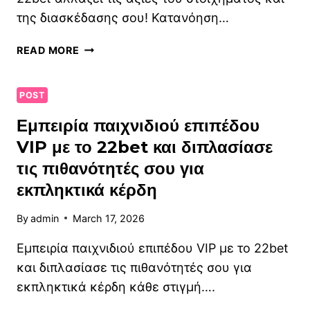
της διασκέδασης σου! Κατανόηση…
READ MORE
POST
Εμπειρία παιχνιδιού επιπέδου
VIP με το 22bet και διπλασίασε
τις πιθανότητές σου για
εκπληκτικά κέρδη
By
admin
March 17, 2026
Εμπειρία παιχνιδιού επιπέδου VIP με το 22bet
και διπλασίασε τις πιθανότητές σου για
εκπληκτικά κέρδη κάθε στιγμή….