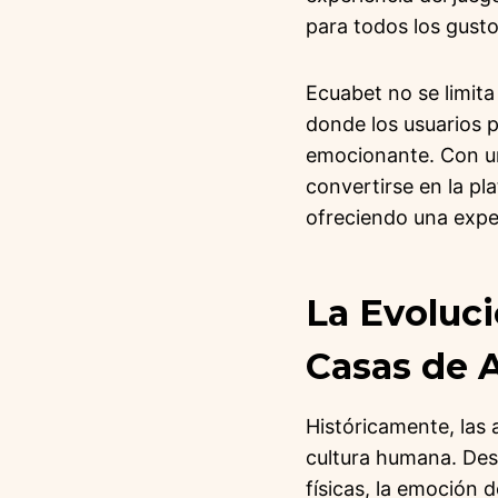
para todos los gusto
Ecuabet no se limit
donde los usuarios 
emocionante. Con un 
convertirse en la pl
ofreciendo una expe
La Evoluci
Casas de A
Históricamente, las
cultura humana. Des
físicas, la emoción 