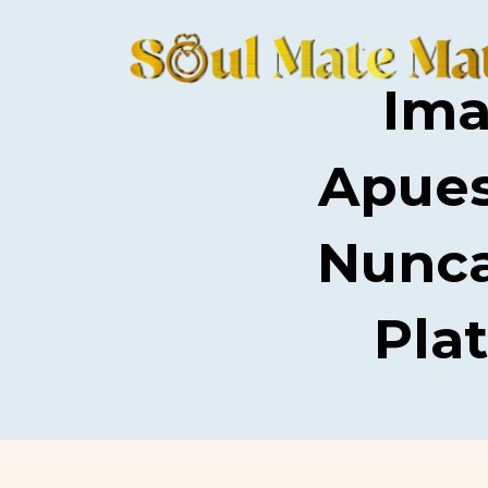
Ima
Apues
Nunca
Pla