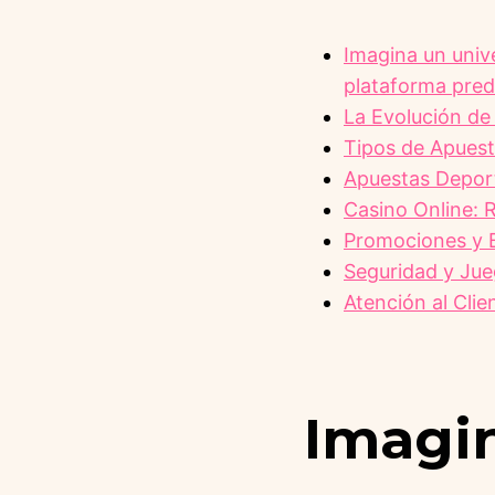
Imagina un univ
plataforma predi
La Evolución de 
Tipos de Apuest
Apuestas Deport
Casino Online: R
Promociones y B
Seguridad y Jue
Atención al Cli
Imagi