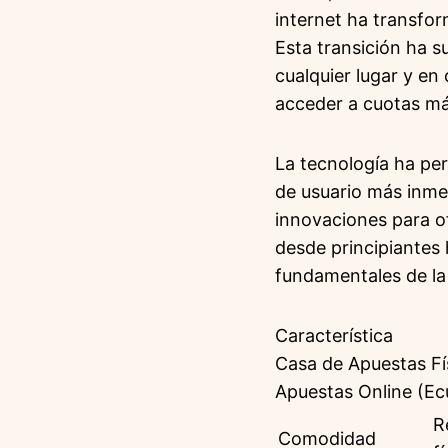
internet ha transfo
Esta transición ha 
cualquier lugar y en
acceder a cuotas má
La tecnología ha pe
de usuario más inme
innovaciones para o
desde principiantes 
fundamentales de la
Característica
Casa de Apuestas Fí
Apuestas Online (Ec
R
Comodidad