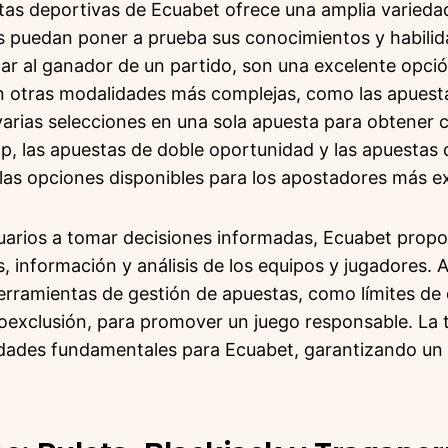
tas deportivas de Ecuabet ofrece una amplia varied
os puedan poner a prueba sus conocimientos y habilid
r al ganador de un partido, son una excelente opció
n otras modalidades más complejas, como las apues
arias selecciones en una sola apuesta para obtener c
p, las apuestas de doble oportunidad y las apuestas 
 las opciones disponibles para los apostadores más 
suarios a tomar decisiones informadas, Ecuabet prop
, información y análisis de los equipos y jugadores. 
erramientas de gestión de apuestas, como límites de 
oexclusión, para promover un juego responsable. La t
idades fundamentales para Ecuabet, garantizando un