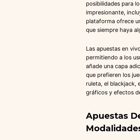
posibilidades para l
impresionante, inclu
plataforma ofrece u
que siempre haya al
Las apuestas en viv
permitiendo a los us
añade una capa adic
que prefieren los ju
ruleta, el blackjack
gráficos y efectos d
Apuestas De
Modalidade