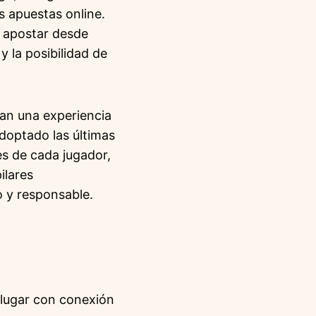
s apuestas online.
e apostar desde
 la posibilidad de
can una experiencia
adoptado las últimas
s de cada jugador,
ilares
o y responsable.
 lugar con conexión