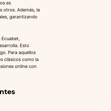
tos es
s otros. Además, la
ales, garantizando
e Ecuabet,
esarrolla. Esto
go. Para aquellos
os clásicos como la
rsiones online con
entes