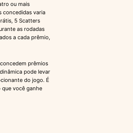
atro ou mais
s concedidas varia
átis, 5 Scatters
urante as rodadas
cados a cada prêmio,
s concedem prêmios
 dinâmica pode levar
cionante do jogo. É
do que você ganhe