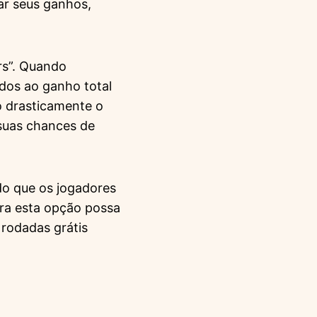
car seus ganhos,
rs”. Quando
ados ao ganho total
o drasticamente o
 suas chances de
do que os jogadores
ra esta opção possa
 rodadas grátis