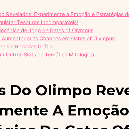
o Revelados: Experimente a Emoção e Estratégias d
uistar Tesouros Incomparáveis!
ecânica de Jogo de Gates of Olympus
ra Aumentar suas Chances em Gates of Olympus
nais e Rodadas Grátis
 Outros Slots de Temática Mitológica
s Do Olimpo Reve
imente A Emoção