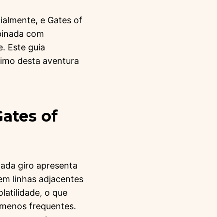
ialmente, e Gates of
binada com
. Este guia
ximo desta aventura
ates of
cada giro apresenta
em linhas adjacentes
atilidade, o que
 menos frequentes.