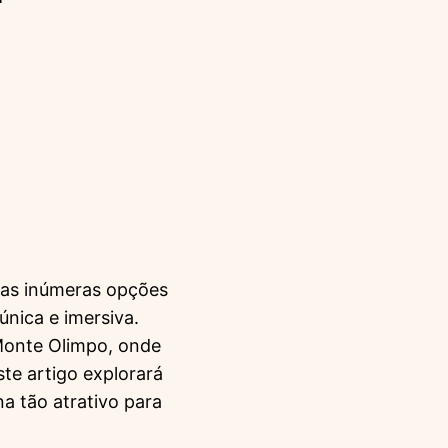
f
e as inúmeras opções
nica e imersiva.
 Monte Olimpo, onde
te artigo explorará
na tão atrativo para