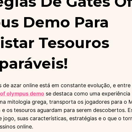
égias De Gates O
us Demo Para
star Tesouros
aráveis!
s de azar online está em constante evolução, e entr
 of olympus demo
se destaca como uma experiência ú
o na mitologia grega, transporta os jogadores para o
e os tesouros aguardam para serem descobertos. Es
jogo, suas características, estratégias e o que o tor
ssinos online.