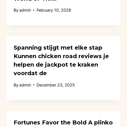
By
admin
February 10, 2026
Spanning stijgt met elke stap
Kunnen chicken road reviews je
helpen de jackpot te kraken
voordat de
By
admin
December 23, 2025
Fortunes Favor the Bold A plinko