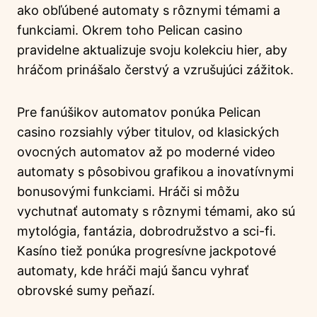
ako obľúbené automaty s rôznymi témami a
funkciami. Okrem toho Pelican casino
pravidelne aktualizuje svoju kolekciu hier, aby
hráčom prinášalo čerstvý a vzrušujúci zážitok.
Pre fanúšikov automatov ponúka Pelican
casino rozsiahly výber titulov, od klasických
ovocných automatov až po moderné video
automaty s pôsobivou grafikou a inovatívnymi
bonusovými funkciami. Hráči si môžu
vychutnať automaty s rôznymi témami, ako sú
mytológia, fantázia, dobrodružstvo a sci-fi.
Kasíno tiež ponúka progresívne jackpotové
automaty, kde hráči majú šancu vyhrať
obrovské sumy peňazí.