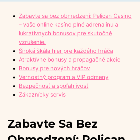
Zabavte sa bez obmedzení: Pelican Casino
– vaše online kasíno plné adrenalínu a
lukratívnych bonusov pre skutočné
vzrušenie.
Široká škála hier pre každého hráča
Atraktívne bonusy a propagačné akcie
Bonusy pre nových hráčov
Vernostný program a VIP odmeny
Bezpečnosť a spoľahlivosť
Zákaznícky servis
Zabavte Sa Bez
Obmedzení: Pelican