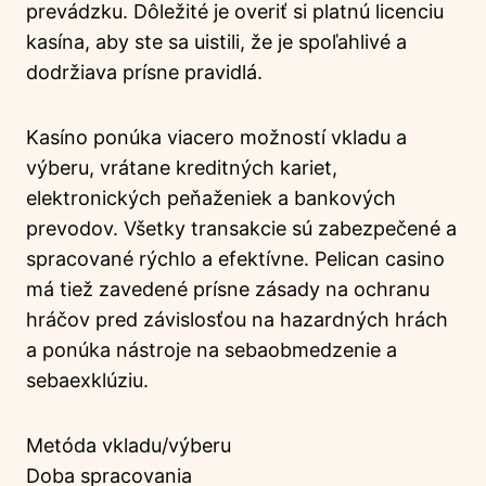
prevádzku. Dôležité je overiť si platnú licenciu
kasína, aby ste sa uistili, že je spoľahlivé a
dodržiava prísne pravidlá.
Kasíno ponúka viacero možností vkladu a
výberu, vrátane kreditných kariet,
elektronických peňaženiek a bankových
prevodov. Všetky transakcie sú zabezpečené a
spracované rýchlo a efektívne. Pelican casino
má tiež zavedené prísne zásady na ochranu
hráčov pred závislosťou na hazardných hrách
a ponúka nástroje na sebaobmedzenie a
sebaexklúziu.
Metóda vkladu/výberu
Doba spracovania