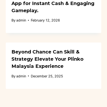
App for Instant Cash & Engaging
Gameplay.
By
admin
February 12, 2026
Beyond Chance Can Skill &
Strategy Elevate Your Plinko
Malaysia Experience
By
admin
December 25, 2025