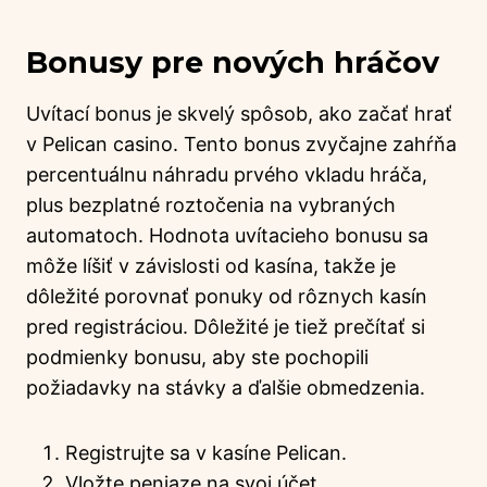
Bonusy pre nových hráčov
Uvítací bonus je skvelý spôsob, ako začať hrať
v Pelican casino. Tento bonus zvyčajne zahŕňa
percentuálnu náhradu prvého vkladu hráča,
plus bezplatné roztočenia na vybraných
automatoch. Hodnota uvítacieho bonusu sa
môže líšiť v závislosti od kasína, takže je
dôležité porovnať ponuky od rôznych kasín
pred registráciou. Dôležité je tiež prečítať si
podmienky bonusu, aby ste pochopili
požiadavky na stávky a ďalšie obmedzenia.
Registrujte sa v kasíne Pelican.
Vložte peniaze na svoj účet.