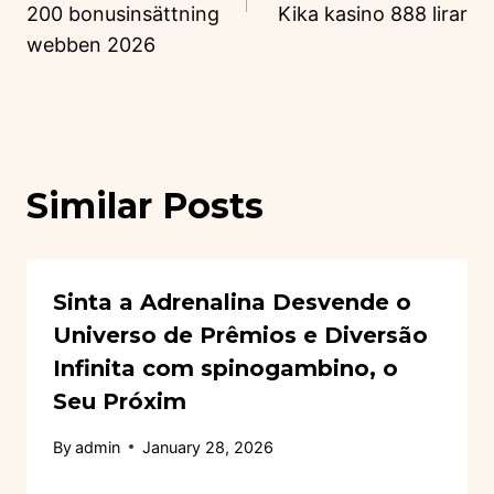
200 bonusinsättning
Kika kasino 888 lirar
webben 2026
Similar Posts
Sinta a Adrenalina Desvende o
Universo de Prêmios e Diversão
Infinita com spinogambino, o
Seu Próxim
By
admin
January 28, 2026