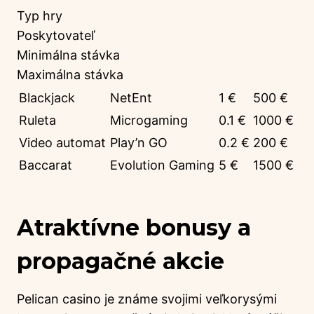
Typ hry
Poskytovateľ
Minimálna stávka
Maximálna stávka
Blackjack
NetEnt
1 €
500 €
Ruleta
Microgaming
0.1 €
1000 €
Video automat
Play’n GO
0.2 €
200 €
Baccarat
Evolution Gaming
5 €
1500 €
Atraktívne bonusy a
propagačné akcie
Pelican casino je známe svojimi veľkorysými