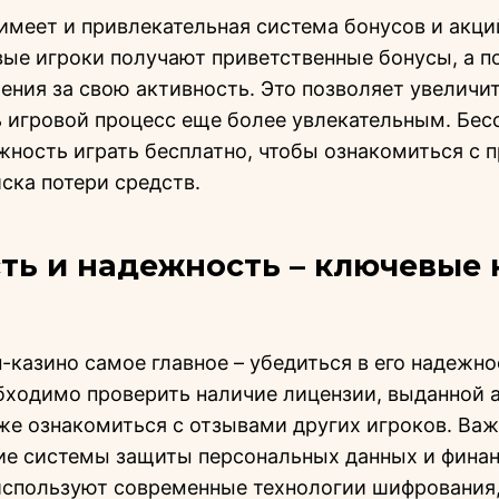
имеет и привлекательная система бонусов и акци
вые игроки получают приветственные бонусы, а 
ения за свою активность. Это позволяет увеличи
 игровой процесс еще более увлекательным. Бе
жность играть бесплатно, чтобы ознакомиться с 
ска потери средств.
ть и надежность – ключевые
-казино самое главное – убедиться в его надежно
бходимо проверить наличие лицензии, выданной 
кже ознакомиться с отзывами других игроков. Ва
ие системы защиты персональных данных и финан
используют современные технологии шифрования,