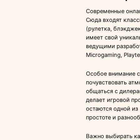
Современные онлай
Сюда входят класс
(рулетка, блэкдже
имеет свой уникал
ведущими разработ
Microgaming, Playt
Особое внимание с
почувствовать атм
общаться с дилера
делает игровой пр
остаются одной из
простоте и разноо
Важно выбирать ка