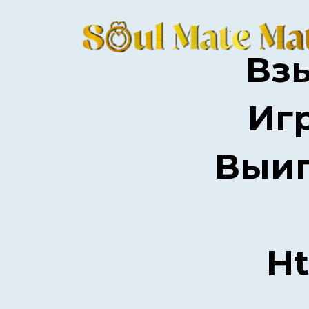
Взы
Иг
Выи
Ht