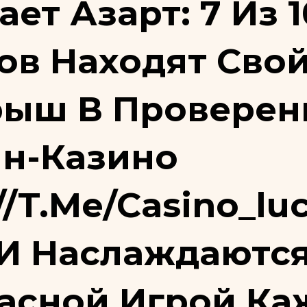
ет Азарт: 7 Из 1
ов Находят Сво
ыш В Проверен
н-Казино
//t.me/casino_lu
 И Наслаждаютс
асной Игрой К