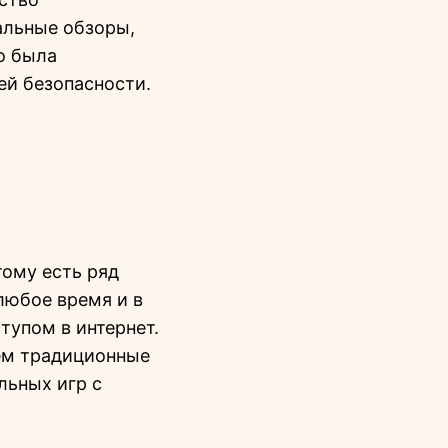
уальные обзоры,
о была
ей безопасности.
тому есть ряд
любое время и в
тупом в интернет.
чем традиционные
льных игр с