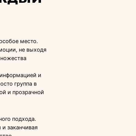
особое место.
моции, не выходя
множества
й информацией и
осто группа в
ой и прозрачной
ного подхода.
 и заканчивая
ство