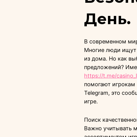
День.
В современном мир
Многие люди ищут 
из дома. Но как в
предложений? Име
https://t.me/casino_
помогают игрокам 
Telegram, это соо
игре.
Поиск качественно
Важно учитывать м
ассортиментом игр