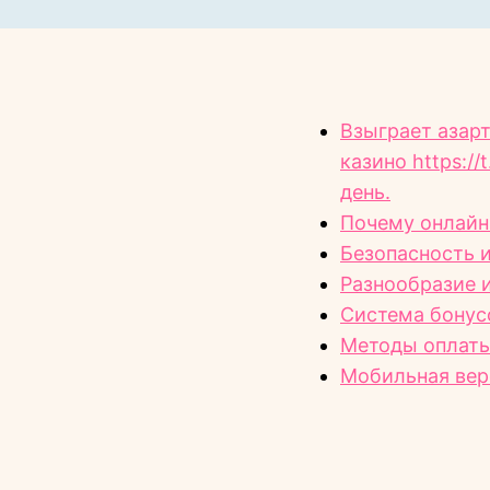
Взыграет азарт
казино https:/
день.
Почему онлайн
Безопасность 
Разнообразие 
Система бонус
Методы оплаты
Мобильная вер