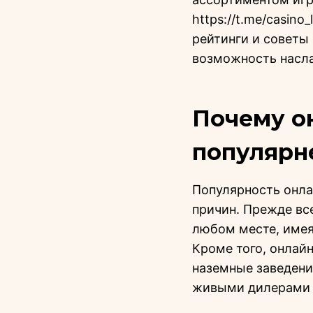
https://t.me/casin
рейтинги и советы
возможность насла
Почему о
популярн
Популярность онла
причин. Прежде все
любом месте, имея
Кроме того, онлай
наземные заведени
живыми дилерами –