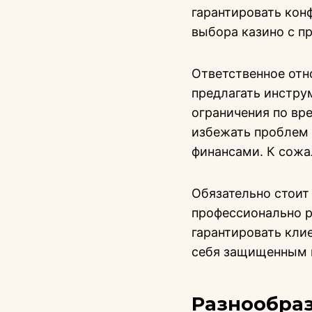
гарантировать кон
выбора казино с п
Ответственное отн
предлагать инстру
ограничения по вр
избежать проблем 
финансами. К сожа
Обязательно стоит
профессионально 
гарантировать кли
себя защищенным 
Разнообра