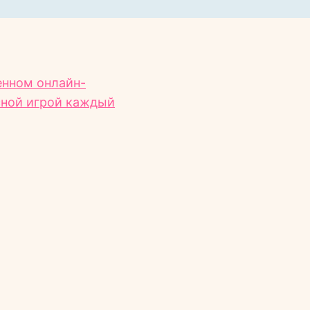
енном онлайн-
асной игрой каждый