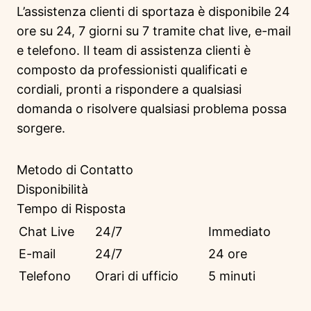
L’assistenza clienti di sportaza è disponibile 24
ore su 24, 7 giorni su 7 tramite chat live, e-mail
e telefono. Il team di assistenza clienti è
composto da professionisti qualificati e
cordiali, pronti a rispondere a qualsiasi
domanda o risolvere qualsiasi problema possa
sorgere.
Metodo di Contatto
Disponibilità
Tempo di Risposta
Chat Live
24/7
Immediato
E-mail
24/7
24 ore
Telefono
Orari di ufficio
5 minuti