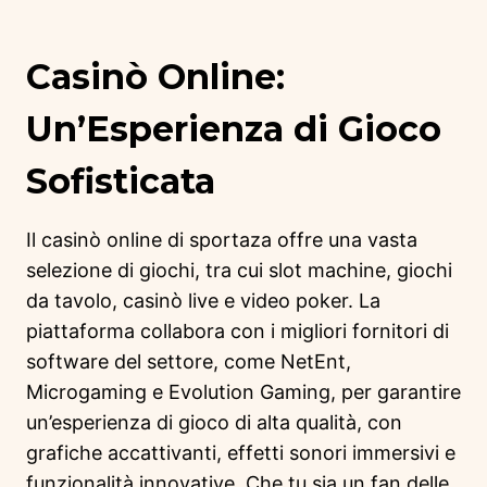
Casinò Online:
Un’Esperienza di Gioco
Sofisticata
Il casinò online di sportaza offre una vasta
selezione di giochi, tra cui slot machine, giochi
da tavolo, casinò live e video poker. La
piattaforma collabora con i migliori fornitori di
software del settore, come NetEnt,
Microgaming e Evolution Gaming, per garantire
un’esperienza di gioco di alta qualità, con
grafiche accattivanti, effetti sonori immersivi e
funzionalità innovative. Che tu sia un fan delle