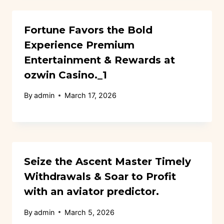
Fortune Favors the Bold
Experience Premium
Entertainment & Rewards at
ozwin Casino._1
By
admin
March 17, 2026
Seize the Ascent Master Timely
Withdrawals & Soar to Profit
with an aviator predictor.
By
admin
March 5, 2026