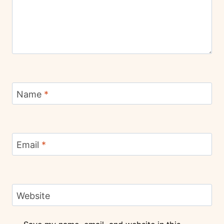
Name
*
Email
*
Website