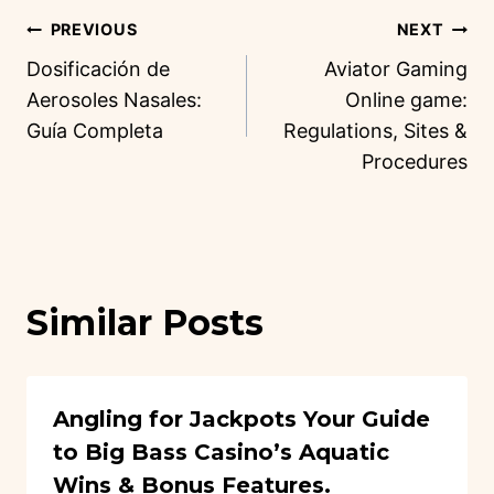
PREVIOUS
NEXT
Dosificación de
Aviator Gaming
Aerosoles Nasales:
Online game:
Guía Completa
Regulations, Sites &
Procedures
Similar Posts
Angling for Jackpots Your Guide
to Big Bass Casino’s Aquatic
Wins & Bonus Features.