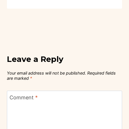
Leave a Reply
Your email address will not be published.
Required fields
are marked
*
Comment
*