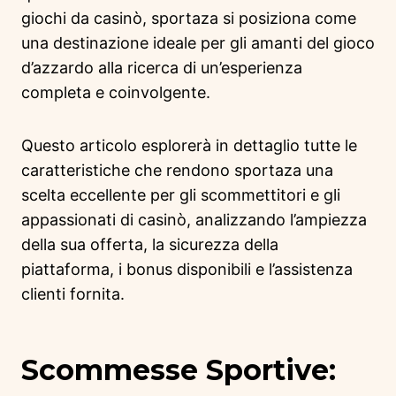
giochi da casinò, sportaza si posiziona come
una destinazione ideale per gli amanti del gioco
d’azzardo alla ricerca di un’esperienza
completa e coinvolgente.
Questo articolo esplorerà in dettaglio tutte le
caratteristiche che rendono sportaza una
scelta eccellente per gli scommettitori e gli
appassionati di casinò, analizzando l’ampiezza
della sua offerta, la sicurezza della
piattaforma, i bonus disponibili e l’assistenza
clienti fornita.
Scommesse Sportive: