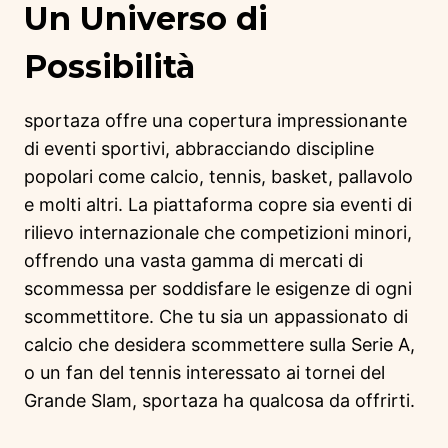
Un Universo di
Possibilità
sportaza offre una copertura impressionante
di eventi sportivi, abbracciando discipline
popolari come calcio, tennis, basket, pallavolo
e molti altri. La piattaforma copre sia eventi di
rilievo internazionale che competizioni minori,
offrendo una vasta gamma di mercati di
scommessa per soddisfare le esigenze di ogni
scommettitore. Che tu sia un appassionato di
calcio che desidera scommettere sulla Serie A,
o un fan del tennis interessato ai tornei del
Grande Slam, sportaza ha qualcosa da offrirti.