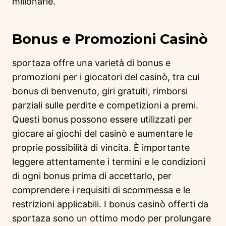
milionarie.
Bonus e Promozioni Casinò
sportaza offre una varietà di bonus e
promozioni per i giocatori del casinò, tra cui
bonus di benvenuto, giri gratuiti, rimborsi
parziali sulle perdite e competizioni a premi.
Questi bonus possono essere utilizzati per
giocare ai giochi del casinò e aumentare le
proprie possibilità di vincita. È importante
leggere attentamente i termini e le condizioni
di ogni bonus prima di accettarlo, per
comprendere i requisiti di scommessa e le
restrizioni applicabili. I bonus casinò offerti da
sportaza sono un ottimo modo per prolungare