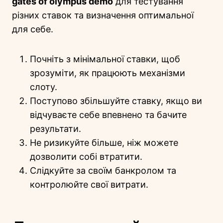
gates of olympus demo
для тестування
різних ставок та визначення оптимальної
для себе.
Почніть з мінімальної ставки, щоб
зрозуміти, як працюють механізми
слоту.
Поступово збільшуйте ставку, якщо ви
відчуваєте себе впевнено та бачите
результати.
Не ризикуйте більше, ніж можете
дозволити собі втратити.
Слідкуйте за своїм банкролом та
контролюйте свої витрати.