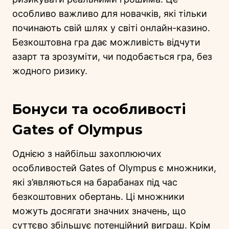
особливо важливо для новачків, які тільки
починають свій шлях у світі онлайн-казино.
Безкоштовна гра дає можливість відчути
азарт та зрозуміти, чи подобається гра, без
жодного ризику.
Бонуси та особливості
Gates of Olympus
Однією з найбільш захоплюючих
особливостей Gates of Olympus є множники,
які з’являються на барабанах під час
безкоштовних обертань. Ці множники
можуть досягати значних значень, що
суттєво збільшує потенційний виграш. Крім