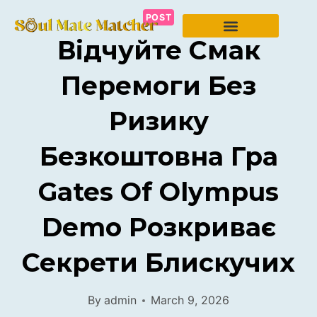
POST
Відчуйте Смак
Перемоги Без
Ризику
Безкоштовна Гра
Gates Of Olympus
Demo Розкриває
Секрети Блискучих
By
admin
March 9, 2026