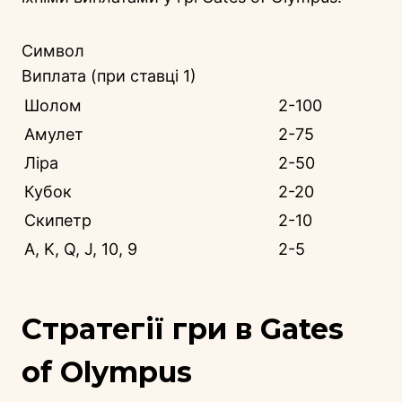
Символ
Виплата (при ставці 1)
Шолом
2-100
Амулет
2-75
Ліра
2-50
Кубок
2-20
Скипетр
2-10
A, K, Q, J, 10, 9
2-5
Стратегії гри в Gates
of Olympus