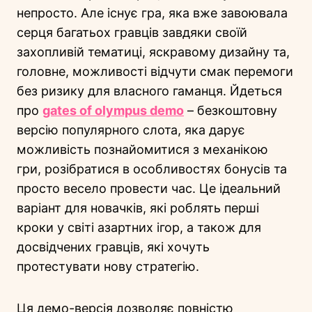
непросто. Але існує гра, яка вже завоювала
серця багатьох гравців завдяки своїй
захопливій тематиці, яскравому дизайну та,
головне, можливості відчути смак перемоги
без ризику для власного гаманця. Йдеться
про
gates of olympus demo
– безкоштовну
версію популярного слота, яка дарує
можливість познайомитися з механікою
гри, розібратися в особливостях бонусів та
просто весело провести час. Це ідеальний
варіант для новачків, які роблять перші
кроки у світі азартних ігор, а також для
досвідчених гравців, які хочуть
протестувати нову стратегію.
Ця демо-версія дозволяє повністю