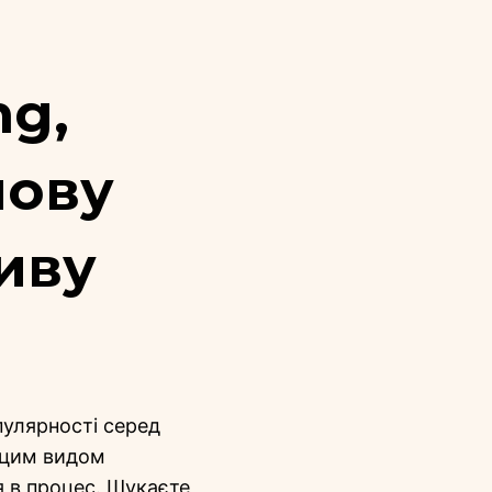
ng,
мову
иву
пулярності серед
я цим видом
я в процес. Шукаєте