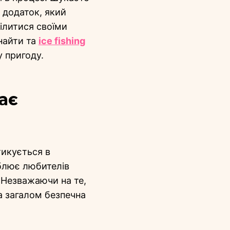
 додаток, який
ілитися своїми
найти та
ice fishing
 пригоду.
ає
тикується в
блює любителів
. Незважаючи на те,
 загалом безпечна