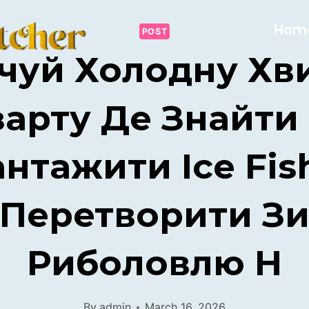
Hom
POST
дчуй Холодну Хв
арту Де Знайти
нтажити Ice Fis
Перетворити З
Риболовлю Н
By
admin
March 16, 2026