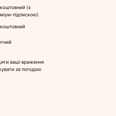
коштовний (з
міум-підпискою)
зкоштовний
атний
щити ваші враження
кувати за погодою