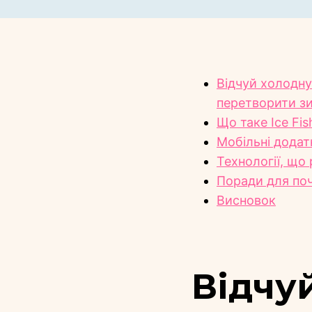
Відчуй холодну
перетворити з
Що таке Ice Fi
Мобільні додатк
Технології, що
Поради для поча
Висновок
Відчу