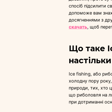
спосіб підсилити с
допоможе вам знахо
досягненнями з дру
скачать
, щоб пере
Що таке I
настільк
Ice fishing, або ри
холодну пору року
природи, тих, хто ц
що риболовля на л
при дотриманні осн