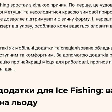
shing зростає з кількох причин. По-перше, це чудо
кої метушні та насолодитися красою зимової приро
ке дозволяє підтримувати фізичну форму. І, нарешт
азарт від улову, особливо коли вдається зловити 
 такі як мобільні додатки та спеціалізоване обладн
доступним та комфортним. За допомогою додатків
цію про найкращі місця для риболовлі, прогноз 
і дані.
додатки для Ice Fishing: 
на льоду