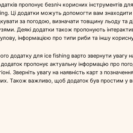
датків пропонує безліч корисних інструментів для
hing. Ці додатки можуть допомогти вам знаходити
дкувати за погодою, визначати товщину льоду та д
зями. Деякі додатки також пропонують інтерактив
улову, інформацією про типи риби та іншу корисн
го додатку для ice fishing варто звернути увагу на
 додаток пропонує актуальну інформацію про пого
оні. Зверніть увагу на наявність карт з позначенн
них. Також важливо, щоб додаток був простим у в