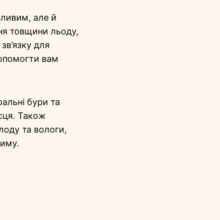
пливим, але й
ня товщини льоду,
зв’язку для
допомогти вам
ральні бури та
сця. Також
лоду та вологи,
зиму.