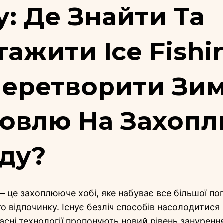
у: Де Знайти Та
ажити Ice Fishi
еретворити Зи
овлю На Захопл
ду?
 це захоплююче хобі, яке набуває все більшої по
о відпочинку. Існує безліч способів насолодитис
часні технології пропонують новий рівень зануренн