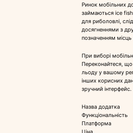
Ринок мобільних до
займаються ice fis
для риболовлі, слі
досягненнями з дру
позначенням місць 
При виборі мобільно
Переконайтеся, що
льоду у вашому регі
інших корисних да
зручний інтерфейс.
Назва додатка
Функціональність
Платформа
Ціна