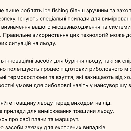
не лише роблять ice fishing більш зручним та захо
зпеку. Існують спеціальні прилади для вимірюван
 визначення вашого місцезнаходження та системи 
в. Правильне використання цих технологій може 
их ситуацій на льоду.
ь інноваційні засоби для буріння льоду, такі як спі
чно полегшують процес підготовки риболовного мі
ьні термокостюми та взуття, які захищають від хо
ртні умови для риболовлі навіть у найсуворішу 
яйте товщину льоду перед виходом на лід.
е прилади для вимірювання товщини льоду.
сь про свої плани та маршрут.
ю засоби зв’язку для екстрених випадків.