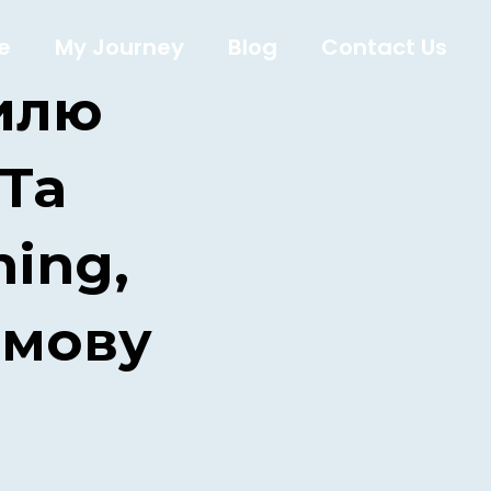
e
My Journey
Blog
Contact Us
илю
 Та
hing,
имову