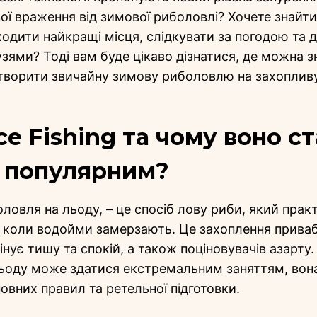
вої враження від зимової риболовлі? Хочете знайти
дити найкращі місця, слідкувати за погодою та д
зями? Тоді вам буде цікаво дізнатися, де можна з
творити звичайну зимову риболовлю на захопливу
ce Fishing та чому воно ст
и популярним?
боловля на льоду, – це спосіб лову риби, який прак
, коли водойми замерзають. Це захоплення прива
інує тишу та спокій, а також поціновувачів азарту
ьоду може здатися екстремальним заняттям, вона
овних правил та ретельної підготовки.