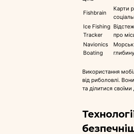
Карти р
Fishbrain
соціал
Ice Fishing
Відстеж
Tracker
про міс
Navionics
Морські
Boating
глибин
Використання мобіл
від риболовлі. Вон
та ділитися своїми
Технологі
безпечні