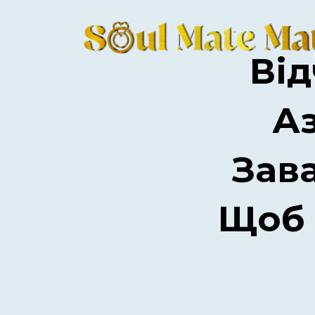
Ві
Аз
Зава
Щоб 