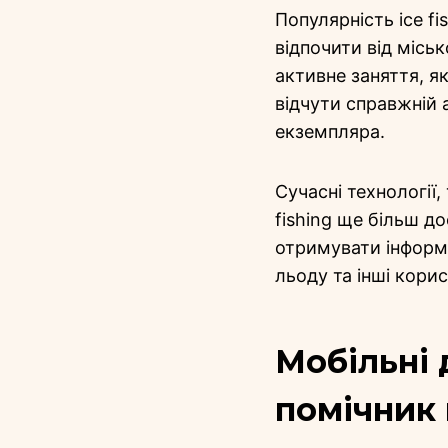
Популярність ice fi
відпочити від місь
активне заняття, я
відчути справжній 
екземпляра.
Сучасні технології,
fishing ще більш 
отримувати інформа
льоду та інші корисн
Мобільні 
помічник 