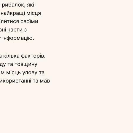
 рибалок, які
 найкращі місця
ілитися своїми
ні карти з
у інформацію.
 кілька факторів.
ду та товщину
ям місць улову та
икористанні та мав