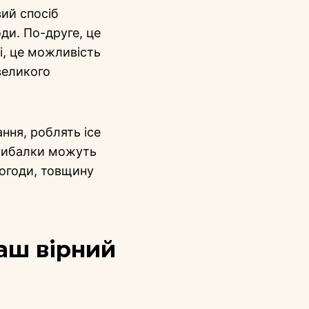
вий спосіб
ди. По-друге, це
і, це можливість
великого
ання, роблять ice
 рибалки можуть
погоди, товщину
ваш вірний