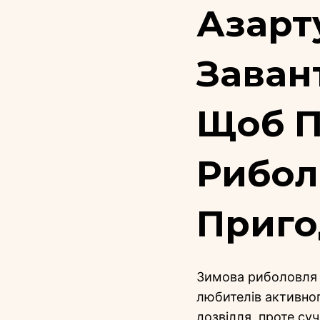
Азарт
Завант
Щоб П
Рибол
Приго
Зимова риболовля –
любителів активног
дозвілля, проте су