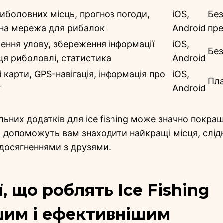
иболовних місць, прогноз погоди,
iOS,
Без
ьна мережа для рибалок
Android
пре
ення улову, збереження інформації
iOS,
Бе
ця риболовлі, статистика
Android
 карти, GPS-навігація, інформація про
iOS,
Пл
у
Android
ьних додатків для ice fishing може значно покра
и допоможуть вам знаходити найкращі місця, слід
 досягненнями з друзями.
ї, що роблять Ice Fishing
шим і ефективнішим