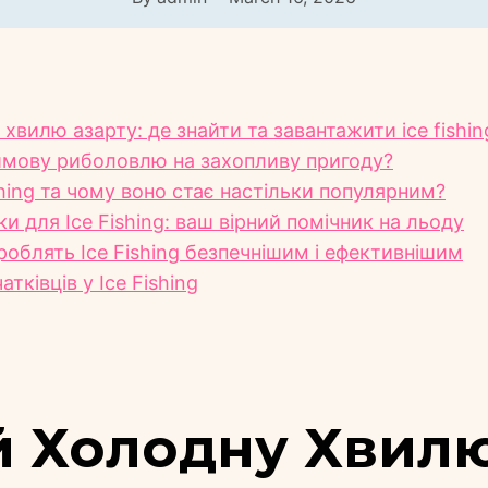
 хвилю азарту: де знайти та завантажити ice fishi
имову риболовлю на захопливу пригоду?
shing та чому воно стає настільки популярним?
и для Ice Fishing: ваш вірний помічник на льоду
 роблять Ice Fishing безпечнішим і ефективнішим
тківців у Ice Fishing
й Холодну Хвил