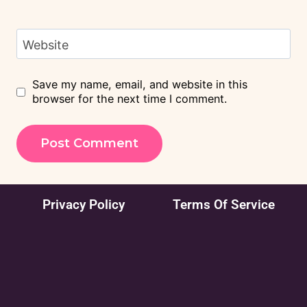
Website
Save my name, email, and website in this
browser for the next time I comment.
Privacy Policy
Terms Of Service