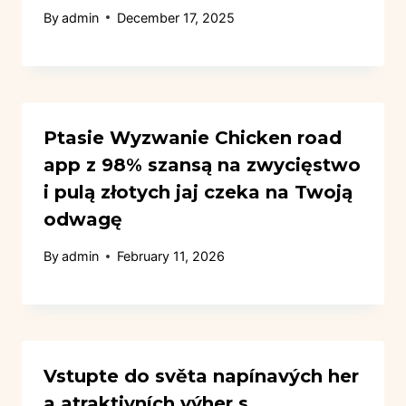
By
admin
December 17, 2025
Ptasie Wyzwanie Chicken road
app z 98% szansą na zwycięstwo
i pulą złotych jaj czeka na Twoją
odwagę
By
admin
February 11, 2026
Vstupte do světa napínavých her
a atraktivních výher s