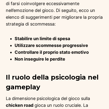
di farsi coinvolgere eccessivamente
nell’emozione del gioco. Di seguito, ecco un
elenco di suggerimenti per migliorare la propria
strategia di scommessa:
Stabilire un limite di spesa
Utilizzare scommesse progressive
Controllare il proprio stato emotivo
Non inseguire le perdite
Il ruolo della psicologia nel
gameplay
La dimensione psicologica del gioco sulla
chicken road
gioca un ruolo cruciale. La