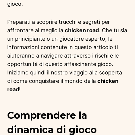
gioco.
Preparati a scoprire trucchi e segreti per
affrontare al meglio la
chicken road
. Che tu sia
un principiante o un giocatore esperto, le
informazioni contenute in questo articolo ti
aiuteranno a navigare attraverso i rischi e le
opportunità di questo affascinante gioco.
Iniziamo quindi il nostro viaggio alla scoperta
di come conquistare il mondo della
chicken
road
!
Comprendere la
dinamica di gioco