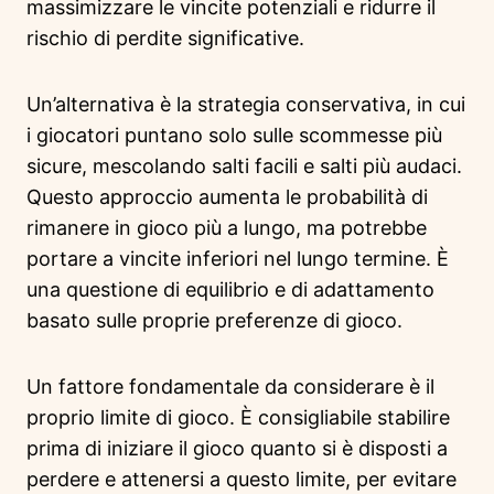
massimizzare le vincite potenziali e ridurre il
rischio di perdite significative.
Un’alternativa è la strategia conservativa, in cui
i giocatori puntano solo sulle scommesse più
sicure, mescolando salti facili e salti più audaci.
Questo approccio aumenta le probabilità di
rimanere in gioco più a lungo, ma potrebbe
portare a vincite inferiori nel lungo termine. È
una questione di equilibrio e di adattamento
basato sulle proprie preferenze di gioco.
Un fattore fondamentale da considerare è il
proprio limite di gioco. È consigliabile stabilire
prima di iniziare il gioco quanto si è disposti a
perdere e attenersi a questo limite, per evitare