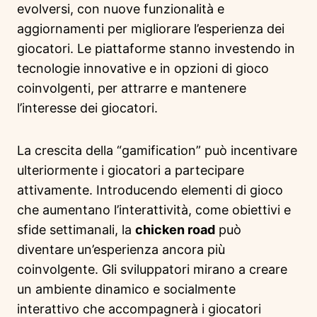
evolversi, con nuove funzionalità e
aggiornamenti per migliorare l’esperienza dei
giocatori. Le piattaforme stanno investendo in
tecnologie innovative e in opzioni di gioco
coinvolgenti, per attrarre e mantenere
l’interesse dei giocatori.
La crescita della “gamification” può incentivare
ulteriormente i giocatori a partecipare
attivamente. Introducendo elementi di gioco
che aumentano l’interattività, come obiettivi e
sfide settimanali, la
chicken road
può
diventare un’esperienza ancora più
coinvolgente. Gli sviluppatori mirano a creare
un ambiente dinamico e socialmente
interattivo che accompagnerà i giocatori