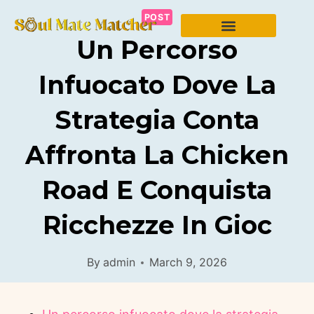
POST
Un Percorso
Infuocato Dove La
Strategia Conta
Affronta La Chicken
Road E Conquista
Ricchezze In Gioc
By
admin
March 9, 2026