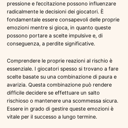
pressione e l’eccitazione possono influenzare
radicalmente le decisioni dei giocatori. È
fondamentale essere consapevoli delle proprie
emozioni mentre si gioca, in quanto queste
possono portare a scelte impulsive e, di
conseguenza, a perdite significative.
Comprendere le proprie reazioni al rischio è
essenziale. I giocatori spesso si trovano a fare
scelte basate su una combinazione di paura e
avarizia. Questa combinazione può rendere
difficile decidere se effettuare un salto
rischioso o mantenere una scommessa sicura.
Essere in grado di gestire queste emozioni è
vitale per il successo a lungo termine.