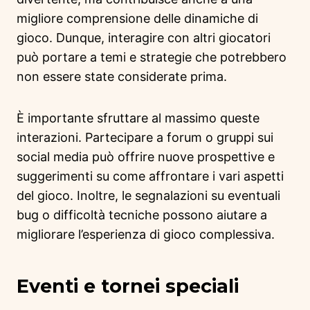
migliore comprensione delle dinamiche di
gioco. Dunque, interagire con altri giocatori
può portare a temi e strategie che potrebbero
non essere state considerate prima.
È importante sfruttare al massimo queste
interazioni. Partecipare a forum o gruppi sui
social media può offrire nuove prospettive e
suggerimenti su come affrontare i vari aspetti
del gioco. Inoltre, le segnalazioni su eventuali
bug o difficoltà tecniche possono aiutare a
migliorare l’esperienza di gioco complessiva.
Eventi e tornei speciali