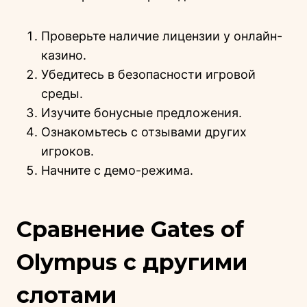
Проверьте наличие лицензии у онлайн-
казино.
Убедитесь в безопасности игровой
среды.
Изучите бонусные предложения.
Ознакомьтесь с отзывами других
игроков.
Начните с демо-режима.
Сравнение Gates of
Olympus с другими
слотами