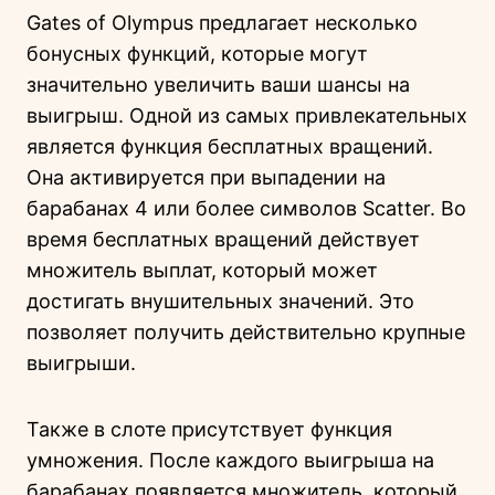
Gates of Olympus предлагает несколько
бонусных функций, которые могут
значительно увеличить ваши шансы на
выигрыш. Одной из самых привлекательных
является функция бесплатных вращений.
Она активируется при выпадении на
барабанах 4 или более символов Scatter. Во
время бесплатных вращений действует
множитель выплат, который может
достигать внушительных значений. Это
позволяет получить действительно крупные
выигрыши.
Также в слоте присутствует функция
умножения. После каждого выигрыша на
барабанах появляется множитель, который