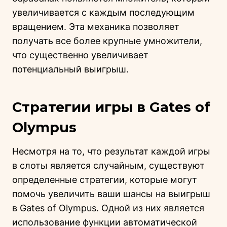
увеличивается с каждым последующим
вращением. Эта механика позволяет
получать все более крупные умножители,
что существенно увеличивает
потенциальный выигрыш.
Стратегии игры в Gates of
Olympus
Несмотря на то, что результат каждой игры
в слоты является случайным, существуют
определенные стратегии, которые могут
помочь увеличить ваши шансы на выигрыш
в Gates of Olympus. Одной из них является
использование функции автоматической