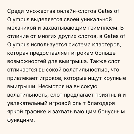
Среди множества онлайн-слотов Gates of
Olympus выделяется своей уникальной
механикой и захватывающим геймплеем. В
отличие от многих других слотов, в Gates of
Olympus используется система кластеров,
которая предоставляет игрокам больше
возможностей для выигрыша. Также слот
отличается высокой волатильностью, что
привлекает игроков, которые ищут крупные
выигрыши. Несмотря на высокую
волатильность, слот предлагает приятный и
увлекательный игровой опыт благодаря
яркой графике и захватывающим бонусным
функциям.