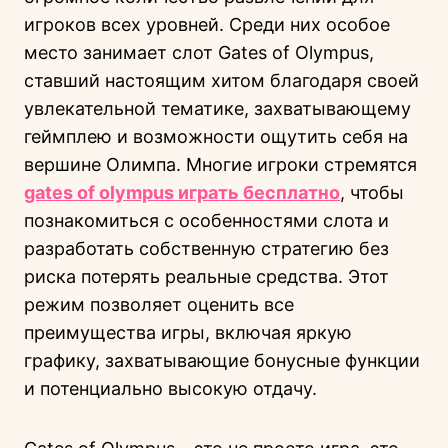
игроков всех уровней. Среди них особое
место занимает слот Gates of Olympus,
ставший настоящим хитом благодаря своей
увлекательной тематике, захватывающему
геймплею и возможности ощутить себя на
вершине Олимпа. Многие игроки стремятся
gates of olympus играть бесплатно
, чтобы
познакомиться с особенностями слота и
разработать собственную стратегию без
риска потерять реальные средства. Этот
режим позволяет оценить все
преимущества игры, включая яркую
графику, захватывающие бонусные функции
и потенциально высокую отдачу.