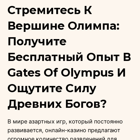
Стремитесь К
Вершине Олимпа:
Получите
Бесплатный Опыт В
Gates Of Olympus И
Ощутите Силу
Древних Богов?
В мире азартных игр, который постоянно
развивается, онлайн-казино предлагают
огромное количество развлечений для