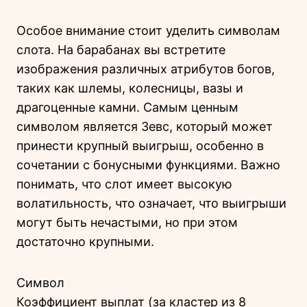
Особое внимание стоит уделить символам
слота. На барабанах вы встретите
изображения различных атрибутов богов,
таких как шлемы, колесницы, вазы и
драгоценные камни. Самым ценным
символом является Зевс, который может
принести крупный выигрыш, особенно в
сочетании с бонусными функциями. Важно
понимать, что слот имеет высокую
волатильность, что означает, что выигрыши
могут быть нечастыми, но при этом
достаточно крупными.
Символ
Коэффициент выплат (за кластер из 8