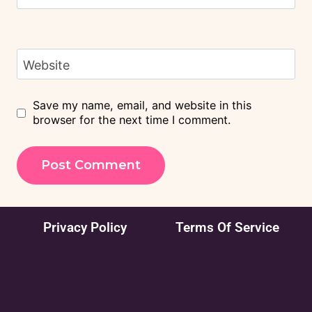
Website
Save my name, email, and website in this
browser for the next time I comment.
Privacy Policy
Terms Of Service