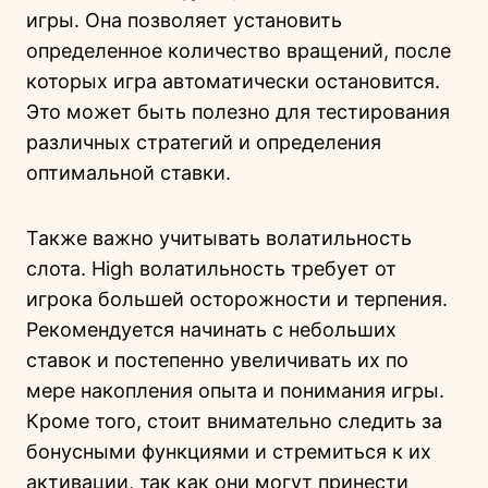
игры. Она позволяет установить
определенное количество вращений, после
которых игра автоматически остановится.
Это может быть полезно для тестирования
различных стратегий и определения
оптимальной ставки.
Также важно учитывать волатильность
слота. High волатильность требует от
игрока большей осторожности и терпения.
Рекомендуется начинать с небольших
ставок и постепенно увеличивать их по
мере накопления опыта и понимания игры.
Кроме того, стоит внимательно следить за
бонусными функциями и стремиться к их
активации, так как они могут принести