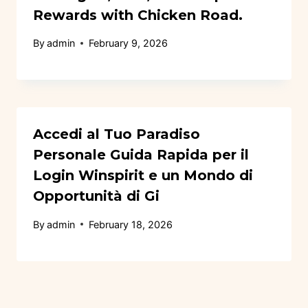
Rewards with Chicken Road.
By
admin
February 9, 2026
Accedi al Tuo Paradiso
Personale Guida Rapida per il
Login Winspirit e un Mondo di
Opportunità di Gi
By
admin
February 18, 2026