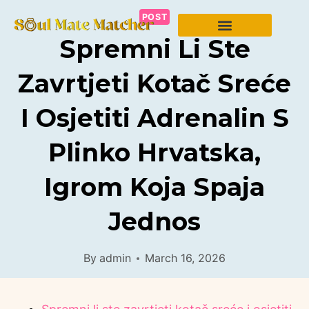
POST
Spremni Li Ste
Zavrtjeti Kotač Sreće
I Osjetiti Adrenalin S
Plinko Hrvatska,
Igrom Koja Spaja
Jednos
By
admin
March 16, 2026