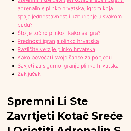
Spremni li ste zavrtjeti kotač sreće i osjetiti
adrenalin s plinko hrvatska, igrom koja
spaja jednostavnost i uzbuđenje u svakom
padu?
Što je točno plinko i kako se igra?
Prednosti igranja plinko hrvatska
Različite verzije plinko hrvatska
Kako povećati svoje šanse za pobjedu
Savjeti za sigurno igranje plinko hrvatska
Zaključak
Spremni Li Ste
Zavrtjeti Kotač Sreće
I Osjetiti Adrenalin S