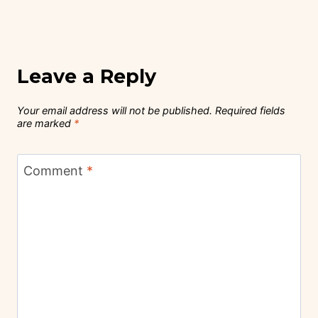
Leave a Reply
Your email address will not be published.
Required fields
are marked
*
Comment
*