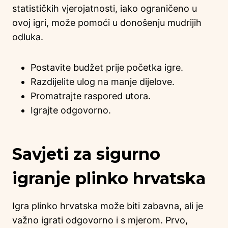
statističkih vjerojatnosti, iako ograničeno u
ovoj igri, može pomoći u donošenju mudrijih
odluka.
Postavite budžet prije početka igre.
Razdijelite ulog na manje dijelove.
Promatrajte raspored utora.
Igrajte odgovorno.
Savjeti za sigurno
igranje plinko hrvatska
Igra plinko hrvatska može biti zabavna, ali je
važno igrati odgovorno i s mjerom. Prvo,