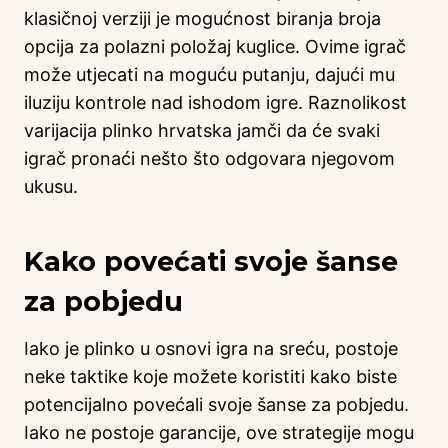
klasičnoj verziji je mogućnost biranja broja
opcija za polazni položaj kuglice. Ovime igrač
može utjecati na moguću putanju, dajući mu
iluziju kontrole nad ishodom igre. Raznolikost
varijacija plinko hrvatska jamči da će svaki
igrač pronaći nešto što odgovara njegovom
ukusu.
Kako povećati svoje šanse
za pobjedu
Iako je plinko u osnovi igra na sreću, postoje
neke taktike koje možete koristiti kako biste
potencijalno povećali svoje šanse za pobjedu.
Iako ne postoje garancije, ove strategije mogu