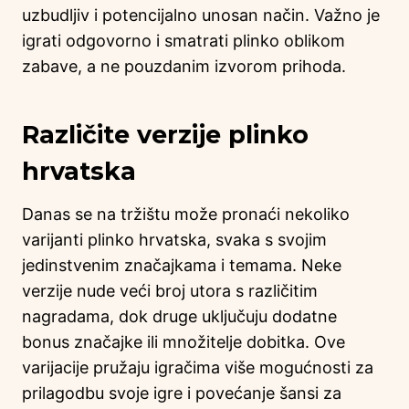
uzbudljiv i potencijalno unosan način. Važno je
igrati odgovorno i smatrati plinko oblikom
zabave, a ne pouzdanim izvorom prihoda.
Različite verzije plinko
hrvatska
Danas se na tržištu može pronaći nekoliko
varijanti plinko hrvatska, svaka s svojim
jedinstvenim značajkama i temama. Neke
verzije nude veći broj utora s različitim
nagradama, dok druge uključuju dodatne
bonus značajke ili množitelje dobitka. Ove
varijacije pružaju igračima više mogućnosti za
prilagodbu svoje igre i povećanje šansi za