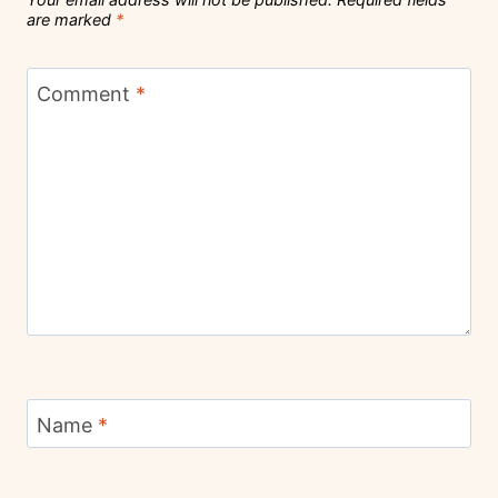
are marked
*
Comment
*
Name
*