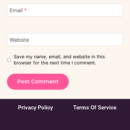
Email
*
Website
Save my name, email, and website in this
browser for the next time I comment.
Privacy Policy
Terms Of Service