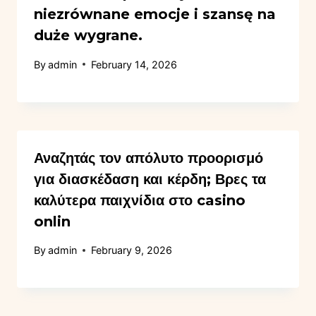
niezrównane emocje i szansę na
duże wygrane.
By
admin
February 14, 2026
Αναζητάς τον απόλυτο προορισμό
για διασκέδαση και κέρδη; Βρες τα
καλύτερα παιχνίδια στο casino
onlin
By
admin
February 9, 2026