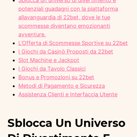
Sblocca un universo di divertimento e
potenziali guadagni con la piattaforma
allavanguardia di 22bet, dove le tue
scommesse diventano emozionanti
avventure.
L’Offerta di Scommesse Sportive su 22bet
I Giochi da Casinò Proposti da 22bet
Slot Machine e Jackpot
I Giochi da Tavolo Classici
Bonus e Promozioni su 22bet
Metodi di Pagamento e Sicurezza
Assistenza Clienti e Interfaccia Utente
Sblocca Un Universo