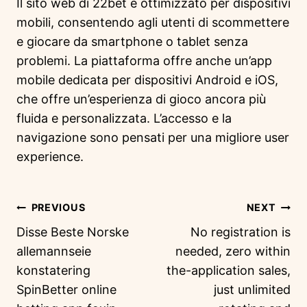
Il sito web di 22bet è ottimizzato per dispositivi
mobili, consentendo agli utenti di scommettere
e giocare da smartphone o tablet senza
problemi. La piattaforma offre anche un’app
mobile dedicata per dispositivi Android e iOS,
che offre un’esperienza di gioco ancora più
fluida e personalizzata. L’accesso e la
navigazione sono pensati per una migliore user
experience.
PREVIOUS
NEXT
Disse Beste Norske
No registration is
allemannseie
needed, zero within
konstatering
the-application sales,
SpinBetter online
just unlimited