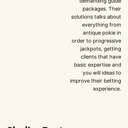
demanding guide
packages. Their
solutions talks about
everything from
antique pokie in
order to progressive
jackpots, getting
clients that have
basic expertise and
you will ideas to
improve their betting
experience.