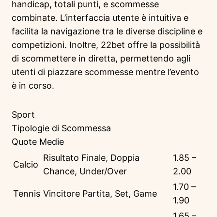
handicap, totali punti, e scommesse
combinate. L’interfaccia utente è intuitiva e
facilita la navigazione tra le diverse discipline e
competizioni. Inoltre, 22bet offre la possibilità
di scommettere in diretta, permettendo agli
utenti di piazzare scommesse mentre l’evento
è in corso.
Sport
Tipologie di Scommessa
Quote Medie
Risultato Finale, Doppia
1.85 –
Calcio
Chance, Under/Over
2.00
1.70 –
Tennis
Vincitore Partita, Set, Game
1.90
1.65 –