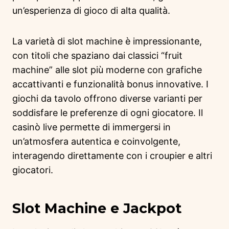
un’esperienza di gioco di alta qualità.
La varietà di slot machine è impressionante,
con titoli che spaziano dai classici “fruit
machine” alle slot più moderne con grafiche
accattivanti e funzionalità bonus innovative. I
giochi da tavolo offrono diverse varianti per
soddisfare le preferenze di ogni giocatore. Il
casinò live permette di immergersi in
un’atmosfera autentica e coinvolgente,
interagendo direttamente con i croupier e altri
giocatori.
Slot Machine e Jackpot