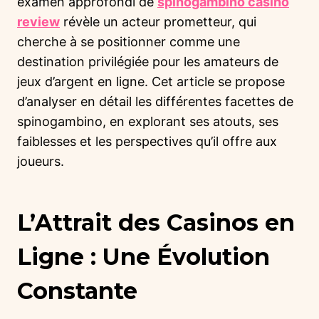
examen approfondi de
spinogambino casino
review
révèle un acteur prometteur, qui
cherche à se positionner comme une
destination privilégiée pour les amateurs de
jeux d’argent en ligne. Cet article se propose
d’analyser en détail les différentes facettes de
spinogambino, en explorant ses atouts, ses
faiblesses et les perspectives qu’il offre aux
joueurs.
L’Attrait des Casinos en
Ligne : Une Évolution
Constante