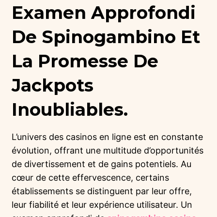
Examen Approfondi
De Spinogambino Et
La Promesse De
Jackpots
Inoubliables.
L’univers des casinos en ligne est en constante
évolution, offrant une multitude d’opportunités
de divertissement et de gains potentiels. Au
cœur de cette effervescence, certains
établissements se distinguent par leur offre,
leur fiabilité et leur expérience utilisateur. Un