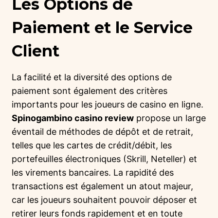
Les Options de
Paiement et le Service
Client
La facilité et la diversité des options de
paiement sont également des critères
importants pour les joueurs de casino en ligne.
Spinogambino casino review
propose un large
éventail de méthodes de dépôt et de retrait,
telles que les cartes de crédit/débit, les
portefeuilles électroniques (Skrill, Neteller) et
les virements bancaires. La rapidité des
transactions est également un atout majeur,
car les joueurs souhaitent pouvoir déposer et
retirer leurs fonds rapidement et en toute