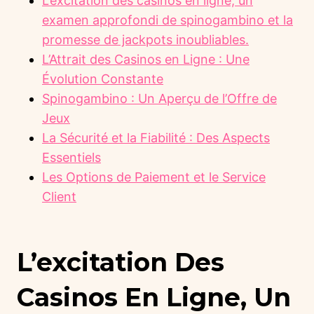
L’excitation des casinos en ligne, un
examen approfondi de spinogambino et la
promesse de jackpots inoubliables.
L’Attrait des Casinos en Ligne : Une
Évolution Constante
Spinogambino : Un Aperçu de l’Offre de
Jeux
La Sécurité et la Fiabilité : Des Aspects
Essentiels
Les Options de Paiement et le Service
Client
L’excitation Des
Casinos En Ligne, Un