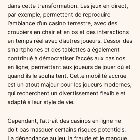
dans cette transformation. Les jeux en direct,
par exemple, permettent de reproduire
l’ambiance d’un casino terrestre, avec des
croupiers en chair et en os et des interactions
en temps réel avec d’autres joueurs. L’essor des
smartphones et des tablettes a également
contribué à démocratiser l’accès aux casinos
en ligne, permettant aux joueurs de jouer où et
quand ils le souhaitent. Cette mobilité accrue
est un atout majeur pour les joueurs modernes,
qui recherchent un divertissement flexible et
adapté à leur style de vie.
Cependant, l’attrait des casinos en ligne ne
doit pas masquer certains risques potentiels.
La dépendance au jeu, la fraude et le manque