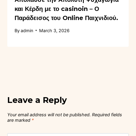
και Κέρδη με το casinoin – Ο
Παράδεισος του Online Παιχνιδιού.
By
admin
March 3, 2026
Leave a Reply
Your email address will not be published.
Required fields
are marked
*