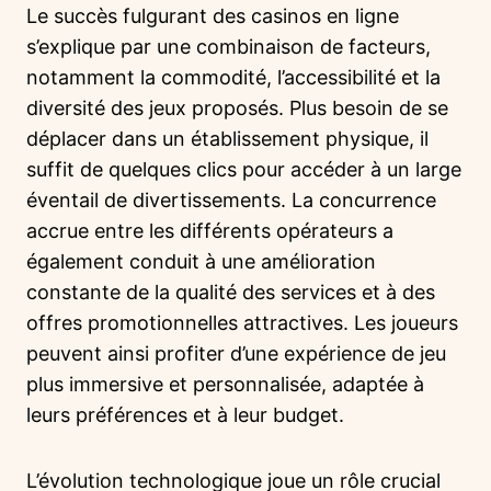
Le succès fulgurant des casinos en ligne
s’explique par une combinaison de facteurs,
notamment la commodité, l’accessibilité et la
diversité des jeux proposés. Plus besoin de se
déplacer dans un établissement physique, il
suffit de quelques clics pour accéder à un large
éventail de divertissements. La concurrence
accrue entre les différents opérateurs a
également conduit à une amélioration
constante de la qualité des services et à des
offres promotionnelles attractives. Les joueurs
peuvent ainsi profiter d’une expérience de jeu
plus immersive et personnalisée, adaptée à
leurs préférences et à leur budget.
L’évolution technologique joue un rôle crucial