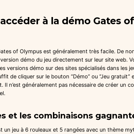
ccéder à la démo Gates o
ates of Olympus est généralement très facile. De n
 version démo du jeu directement sur leur site web. 
s versions démo sur des sites spécialisés dans les j
 suffit de cliquer sur le bouton “Démo” ou “Jeu gratuit
. Il n’est généralement pas nécessaire de créer un c
el.
s et les combinaisons gagnant
t un jeu à 6 rouleaux et 5 rangées avec un thème my