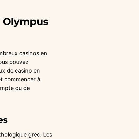
f Olympus
ombreux casinos en
Vous pouvez
eux de casino en
” et commencer à
ompte ou de
es
thologique grec. Les