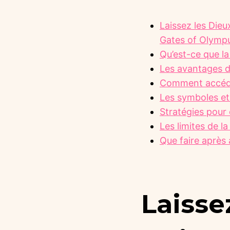
Laissez les Dieu
Gates of Olymp
Qu’est-ce que l
Les avantages d
Comment accéde
Les symboles et
Stratégies pour
Les limites de l
Que faire après 
Laisse