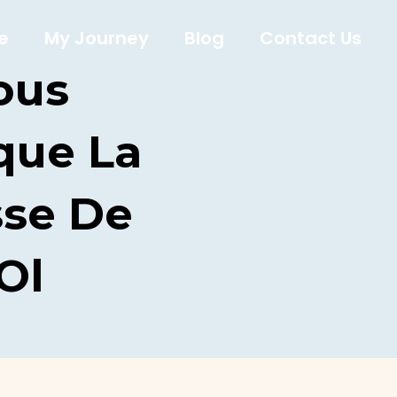
e
My Journey
Blog
Contact Us
ous
que La
sse De
Ol