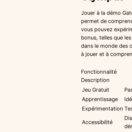
Jouer à la démo Gat
permet de comprendr
vous pouvez expérime
bonus, telles que les
dans le monde des c
à jouer et à compre
Fonctionnalité
Description
Jeu Gratuit
Pas
Apprentissage
Idé
Expérimentation
Tes
Di
Accessibilité
dé