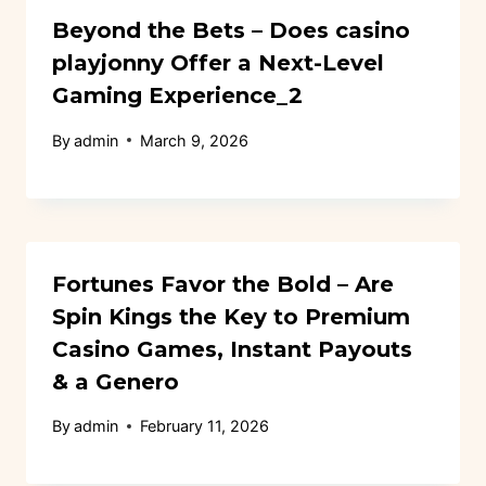
Beyond the Bets – Does casino
playjonny Offer a Next-Level
Gaming Experience_2
By
admin
March 9, 2026
Fortunes Favor the Bold – Are
Spin Kings the Key to Premium
Casino Games, Instant Payouts
& a Genero
By
admin
February 11, 2026