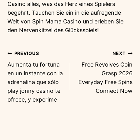
Casino alles, was das Herz eines Spielers
begehrt. Tauchen Sie ein in die aufregende
Welt von Spin Mama Casino und erleben Sie
den Nervenkitzel des Glücksspiels!
PREVIOUS
NEXT
Aumenta tu fortuna
Free Revolves Coin
en un instante con la
Grasp 2026
adrenalina que sólo
Everyday Free Spins
play jonny casino te
Connect Now
ofrece, y experime