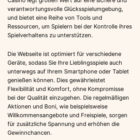
Casino legt großen Wert auf eine sichere und
verantwortungsvolle Glücksspielumgebung,
und bietet eine Reihe von Tools und
Ressourcen, um Spielern bei der Kontrolle ihres
Spielverhaltens zu unterstützen.
Die Webseite ist optimiert für verschiedene
Geräte, sodass Sie Ihre Lieblingsspiele auch
unterwegs auf Ihrem Smartphone oder Tablet
genießen können. Dies gewährleistet
Flexibilität und Komfort, ohne Kompromisse
bei der Qualität einzugehen. Die regelmäßigen
Aktionen und Boni, wie beispielsweise
Willkommensangebote und Freispiele, sorgen
für zusätzliche Spannung und erhöhen die
Gewinnchancen.