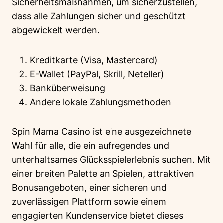
Sicherheitsmaßnahmen, um sicherzustellen,
dass alle Zahlungen sicher und geschützt
abgewickelt werden.
Kreditkarte (Visa, Mastercard)
E-Wallet (PayPal, Skrill, Neteller)
Banküberweisung
Andere lokale Zahlungsmethoden
Spin Mama Casino ist eine ausgezeichnete
Wahl für alle, die ein aufregendes und
unterhaltsames Glücksspielerlebnis suchen. Mit
einer breiten Palette an Spielen, attraktiven
Bonusangeboten, einer sicheren und
zuverlässigen Plattform sowie einem
engagierten Kundenservice bietet dieses