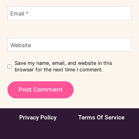
Email
*
Website
Save my name, email, and website in this
browser for the next time I comment.
Privacy Policy
Terms Of Service