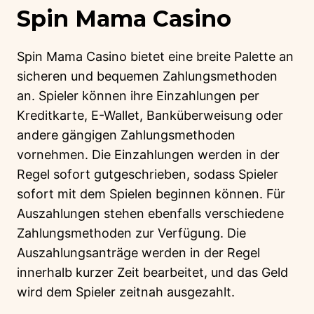
Spin Mama Casino
Spin Mama Casino bietet eine breite Palette an
sicheren und bequemen Zahlungsmethoden
an. Spieler können ihre Einzahlungen per
Kreditkarte, E-Wallet, Banküberweisung oder
andere gängigen Zahlungsmethoden
vornehmen. Die Einzahlungen werden in der
Regel sofort gutgeschrieben, sodass Spieler
sofort mit dem Spielen beginnen können. Für
Auszahlungen stehen ebenfalls verschiedene
Zahlungsmethoden zur Verfügung. Die
Auszahlungsanträge werden in der Regel
innerhalb kurzer Zeit bearbeitet, und das Geld
wird dem Spieler zeitnah ausgezahlt.