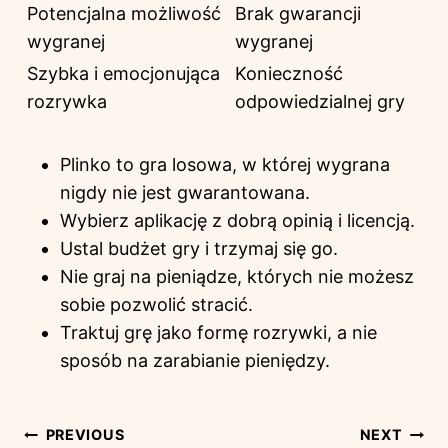
Potencjalna możliwość
Brak gwarancji
wygranej
wygranej
Szybka i emocjonująca
Konieczność
rozrywka
odpowiedzialnej gry
Plinko to gra losowa, w której wygrana
nigdy nie jest gwarantowana.
Wybierz aplikację z dobrą opinią i licencją.
Ustal budżet gry i trzymaj się go.
Nie graj na pieniądze, których nie możesz
sobie pozwolić stracić.
Traktuj grę jako formę rozrywki, a nie
sposób na zarabianie pieniędzy.
PREVIOUS
NEXT