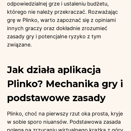
odpowiedzialnej grze i ustaleniu budżetu,
którego nie należy przekraczać. Rozważając
grę w Plinko, warto zapoznać się z opiniami
innych graczy oraz dokładnie zrozumieć
zasady gry i potencjalne ryzyko z tym
związane.
Jak działa aplikacja
Plinko? Mechanika gry i
podstawowe zasady
Plinko, choć na pierwszy rzut oka prosta, kryje
w sobie sporo niuansów. Podstawowa zasada
polega na zrzucaniu wirtualnego krążka z góry