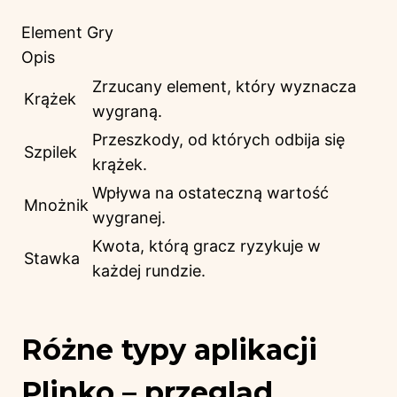
Element Gry
Opis
Zrzucany element, który wyznacza
Krążek
wygraną.
Przeszkody, od których odbija się
Szpilek
krążek.
Wpływa na ostateczną wartość
Mnożnik
wygranej.
Kwota, którą gracz ryzykuje w
Stawka
każdej rundzie.
Różne typy aplikacji
Plinko – przegląd