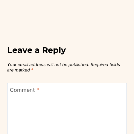
Leave a Reply
Your email address will not be published.
Required fields
are marked
*
Comment
*