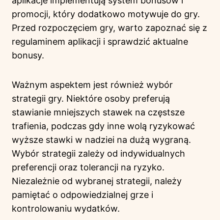
aplikacje implementują system bonusów i
promocji, który dodatkowo motywuje do gry.
Przed rozpoczęciem gry, warto zapoznać się z
regulaminem aplikacji i sprawdzić aktualne
bonusy.
Ważnym aspektem jest również wybór
strategii gry. Niektóre osoby preferują
stawianie mniejszych stawek na częstsze
trafienia, podczas gdy inne wolą ryzykować
wyższe stawki w nadziei na dużą wygraną.
Wybór strategii zależy od indywidualnych
preferencji oraz tolerancji na ryzyko.
Niezależnie od wybranej strategii, należy
pamiętać o odpowiedzialnej grze i
kontrolowaniu wydatków.