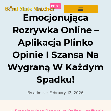
POST
Emocjonująca
Rozrywka Online –
Aplikacja Plinko
Opinie I Szansa Na
Wygraną W Każdym
Spadku!
By
admin
February 12, 2026