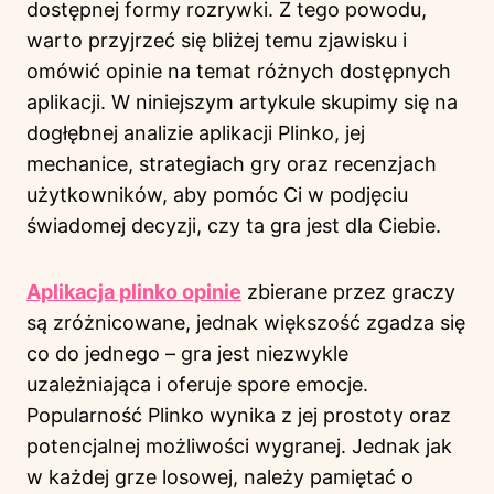
dostępnej formy rozrywki. Z tego powodu,
warto przyjrzeć się bliżej temu zjawisku i
omówić opinie na temat różnych dostępnych
aplikacji. W niniejszym artykule skupimy się na
dogłębnej analizie aplikacji Plinko, jej
mechanice, strategiach gry oraz recenzjach
użytkowników, aby pomóc Ci w podjęciu
świadomej decyzji, czy ta gra jest dla Ciebie.
Aplikacja plinko opinie
zbierane przez graczy
są zróżnicowane, jednak większość zgadza się
co do jednego – gra jest niezwykle
uzależniająca i oferuje spore emocje.
Popularność Plinko wynika z jej prostoty oraz
potencjalnej możliwości wygranej. Jednak jak
w każdej grze losowej, należy pamiętać o