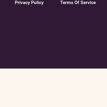
Privacy Policy
Terms Of Service