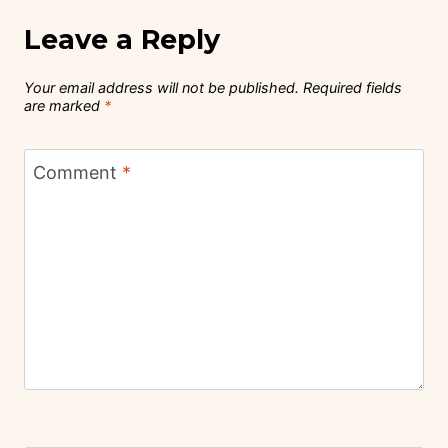
Leave a Reply
Your email address will not be published.
Required fields
are marked
*
Comment
*