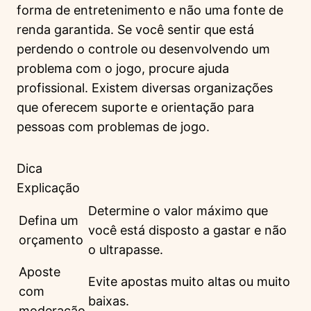
forma de entretenimento e não uma fonte de
renda garantida. Se você sentir que está
perdendo o controle ou desenvolvendo um
problema com o jogo, procure ajuda
profissional. Existem diversas organizações
que oferecem suporte e orientação para
pessoas com problemas de jogo.
Dica
Explicação
Determine o valor máximo que
Defina um
você está disposto a gastar e não
orçamento
o ultrapasse.
Aposte
Evite apostas muito altas ou muito
com
baixas.
moderação