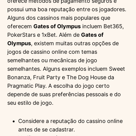
oferece métodos de pagamento seguros e
possui uma boa reputação entre os jogadores.
Alguns dos cassinos mais populares que
oferecem
Gates of Olympus
incluem Bet365,
PokerStars e 1xBet. Além de
Gates of
Olympus
, existem muitas outras opções de
jogos de cassino online com temas
semelhantes ou mecânicas de jogo
semelhantes. Alguns exemplos incluem Sweet
Bonanza, Fruit Party e The Dog House da
Pragmatic Play. A escolha do jogo certo
depende de suas preferências pessoais e do
seu estilo de jogo.
Considere a reputação do cassino online
antes de se cadastrar.