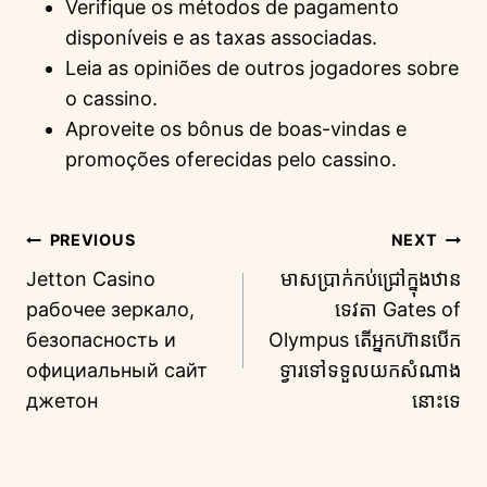
Verifique os métodos de pagamento
disponíveis e as taxas associadas.
Leia as opiniões de outros jogadores sobre
o cassino.
Aproveite os bônus de boas-vindas e
promoções oferecidas pelo cassino.
PREVIOUS
NEXT
Jetton Casino
មាសប្រាក់កប់ជ្រៅក្នុងឋាន
рабочее зеркало,
ទេវតា Gates of
безопасность и
Olympus តើអ្នកហ៊ានបើក
официальный сайт
ទ្វារទៅទទួលយកសំណាង
джетон
នោះទេ