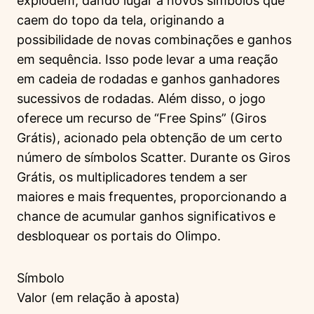
explodem, dando lugar a novos símbolos que
caem do topo da tela, originando a
possibilidade de novas combinações e ganhos
em sequência. Isso pode levar a uma reação
em cadeia de rodadas e ganhos ganhadores
sucessivos de rodadas. Além disso, o jogo
oferece um recurso de “Free Spins” (Giros
Grátis), acionado pela obtenção de um certo
número de símbolos Scatter. Durante os Giros
Grátis, os multiplicadores tendem a ser
maiores e mais frequentes, proporcionando a
chance de acumular ganhos significativos e
desbloquear os portais do Olimpo.
Símbolo
Valor (em relação à aposta)