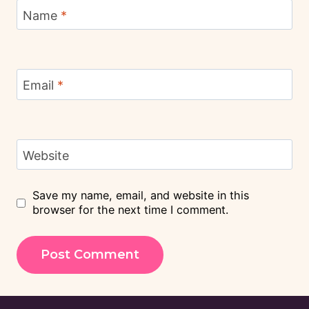
Name
*
Email
*
Website
Save my name, email, and website in this
browser for the next time I comment.