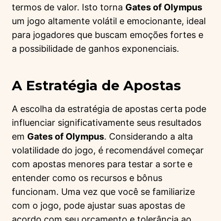
termos de valor. Isto torna
Gates of Olympus
um jogo altamente volátil e emocionante, ideal
para jogadores que buscam emoções fortes e
a possibilidade de ganhos exponenciais.
A Estratégia de Apostas
A escolha da estratégia de apostas certa pode
influenciar significativamente seus resultados
em
Gates of Olympus
. Considerando a alta
volatilidade do jogo, é recomendável começar
com apostas menores para testar a sorte e
entender como os recursos e bônus
funcionam. Uma vez que você se familiarize
com o jogo, pode ajustar suas apostas de
acordo com seu orçamento e tolerância ao