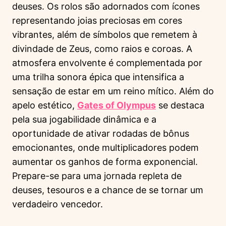
deuses. Os rolos são adornados com ícones
representando joias preciosas em cores
vibrantes, além de símbolos que remetem à
divindade de Zeus, como raios e coroas. A
atmosfera envolvente é complementada por
uma trilha sonora épica que intensifica a
sensação de estar em um reino mítico. Além do
apelo estético,
Gates of Olympus
se destaca
pela sua jogabilidade dinâmica e a
oportunidade de ativar rodadas de bônus
emocionantes, onde multiplicadores podem
aumentar os ganhos de forma exponencial.
Prepare-se para uma jornada repleta de
deuses, tesouros e a chance de se tornar um
verdadeiro vencedor.