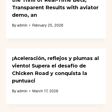
Transparent Results with aviator
demo, an
By
admin
February 25, 2026
¡Aceleración, reflejos y plumas al
viento! Supera el desafío de
Chicken Road y conquista la
puntuaci
By
admin
March 17, 2026