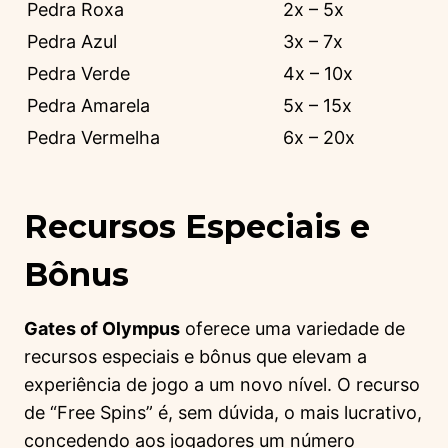
Pedra Roxa
2x – 5x
Pedra Azul
3x – 7x
Pedra Verde
4x – 10x
Pedra Amarela
5x – 15x
Pedra Vermelha
6x – 20x
Recursos Especiais e
Bônus
Gates of Olympus
oferece uma variedade de
recursos especiais e bônus que elevam a
experiência de jogo a um novo nível. O recurso
de “Free Spins” é, sem dúvida, o mais lucrativo,
concedendo aos jogadores um número