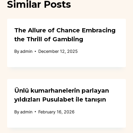
Similar Posts
The Allure of Chance Embracing
the Thrill of Gambling
By
admin
December 12, 2025
Ünlü kumarhanelerin parlayan
yıldızları Pusulabet ile tanışın
By
admin
February 16, 2026