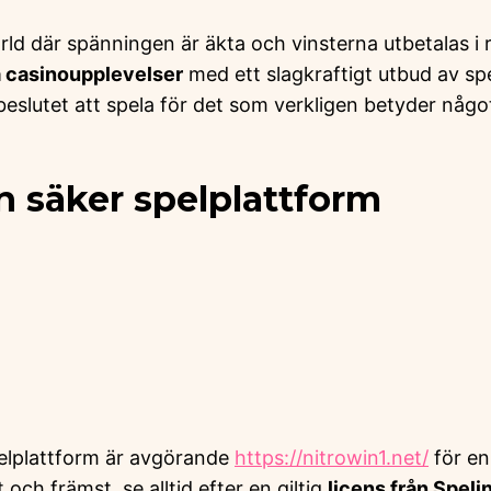
rld där spänningen är äkta och vinsterna utbetalas i r
a casinoupplevelser
med ett slagkraftigt utbud av spel
eslutet att spela för det som verkligen betyder någo
en säker spelplattform
pelplattform är avgörande
https://nitrowin1.net/
för en
 och främst, se alltid efter en giltig
licens från Spel