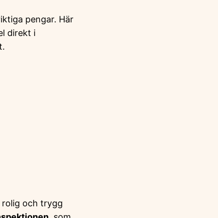
iktiga pengar. Här
 direkt i
t.
 rolig och trygg
inspektionen
, som