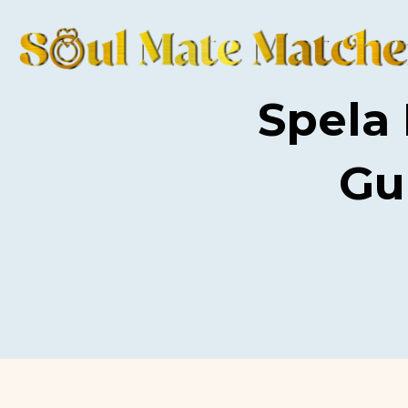
Spela 
Gu