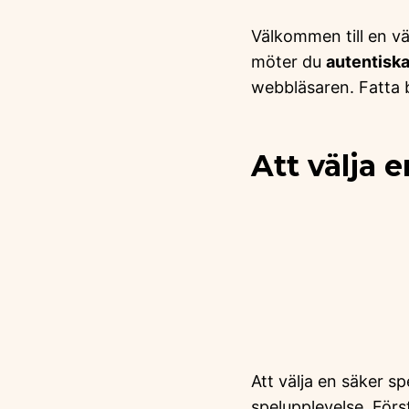
Välkommen till en vä
möter du
autentisk
webbläsaren. Fatta b
Att välja 
Att välja en säker s
spelupplevelse. Först