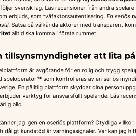
följer svensk lag. Läs recensioner från andra spelare 
om erbjuds, som tvåfaktorsautentisering.
En seriös 
stil.
Satsa på välkända aktörer med transparent komm
itet
alltid ska komma i första rummet.
 tillsynsmyndigheter att lita på
pelplattform är avgörande för en rolig och trygg spelup
ad speloperatör** som kontrolleras av en seriös mynd
verige. En pålitlig plattform skyddar dina personuppg
rbjuder verktyg för ansvarsfullt spelande. Läs recen
ärlig bild.
änner jag igen en oseriös plattform? Otydliga villkor
 dåligt kundstöd är varningssignaler. Var kan jag hitt