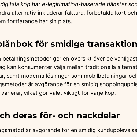
 digitala köp har e-legitimation-baserade tjänster som
dra alternativ inkluderar faktura, förbetalda kort och 
m fortfarande har sin plats.
lånbok för smidiga transaktio
ra betalningsmetoder ger en översikt över de vanligast
Idag kan konsumenter välja mellan traditionella alterna
r, samt moderna lösningar som mobilbetalningar och
ingsmetoder är avgörande för en smidig shoppinguppl
rierar, vilket gör valet viktigt för varje köp.
och deras för- och nackdelar
lningsmetod är avgörande för en smidig kundupplevels