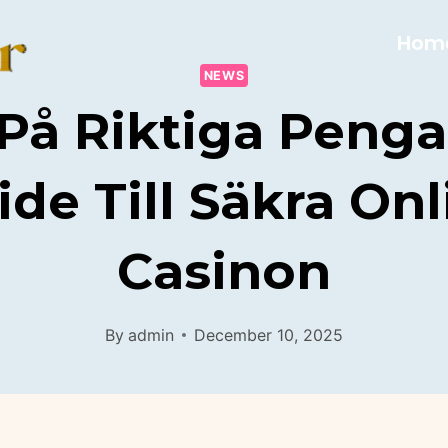
Hom
NEWS
På Riktiga Penga
ide Till Säkra Onl
Casinon
By
admin
December 10, 2025