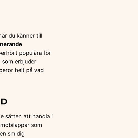
när du känner till
nerande
oerhört populära för
, som erbjuder
beror helt på vad
ID
e sätten att handla i
h mobilappar som
en smidig