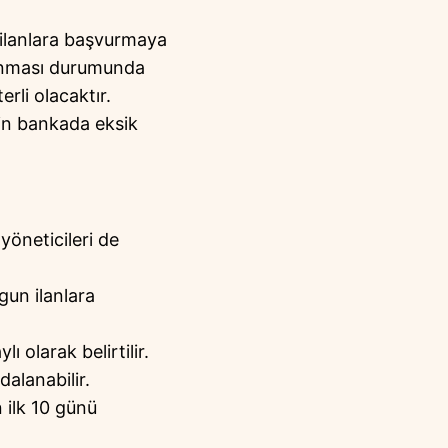
n ilanlara başvurmaya
azanması durumunda
erli olacaktır.
in bankada eksik
yöneticileri de
gun ilanlara
ı olarak belirtilir.
alanabilir.
n ilk 10 günü