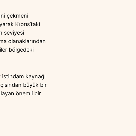
tini çekmeni
uyarak Kıbrıs’taki
m seviyesi
ışma olanaklarından
iler bölgedeki
ir istihdam kaynağı
açısından büyük bir
ğlayan önemli bir