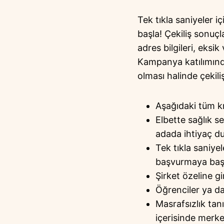
Tek tıkla saniyeler 
başla! Çekiliş sonuç
adres bilgileri, eksik
Kampanya katılımında
olması halinde çekili
Aşağıdaki tüm kr
Elbette sağlık s
adada ihtiyaç du
Tek tıkla saniye
başvurmaya baş
Şirket özeline gir
Öğrenciler ya da
Masrafsızlık tanı
içerisinde merkez