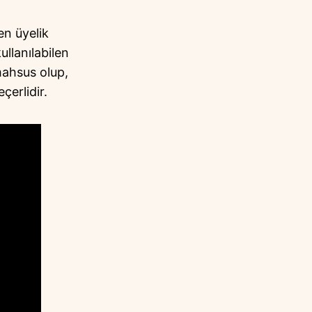
en üyelik
llanılabilen
mahsus olup,
çerlidir.