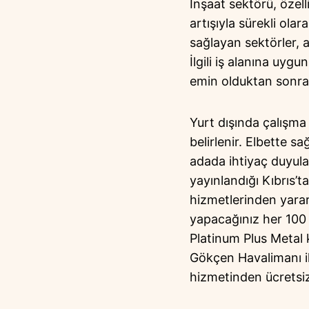
İnşaat sektörü, özell
artışıyla sürekli olar
sağlayan sektörler, 
İlgili iş alanına uy
emin olduktan sonra 
Yurt dışında çalışma p
belirlenir. Elbette s
adada ihtiyaç duyulan
yayınlandığı Kıbrıs’t
hizmetlerinden yararl
yapacağınız her 100 
Platinum Plus Metal k
Gökçen Havalimanı i
hizmetinden ücretsiz 