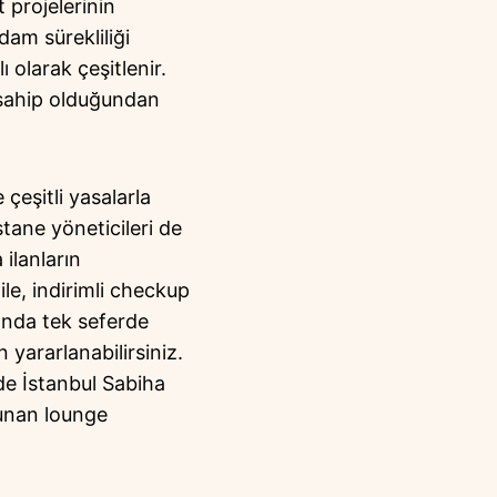
t projelerinin
hdam sürekliliği
olarak çeşitlenir.
e sahip olduğundan
 çeşitli yasalarla
stane yöneticileri de
 ilanların
ile, indirimli checkup
şında tek seferde
yararlanabilirsiniz.
nde İstanbul Sabiha
lunan lounge