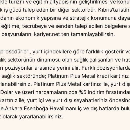
ikle turizm ve eğitim altyapısının geliştirilmesi ve konu
ak iş gücü talep eden bir diğer sektördür. Kıbrıs’ta isti
adanın ekonomik yapısına ve stratejik konumuna dayalı 
gun eğitime, tecrübeye ve senden talep edilen belgeler
başvurularını kariyer.net’ten tamamlayabilirsin.
rosedürleri, yurt içindekilere göre farklılık gösterir ve
ağlık sektörünün dinamosu olan sağlık çalışanları ve ha
 pozisyonlar arasında yerini alır. Farklı pozisyonlarda
a sağlık sektöründe; Platinum Plus Metal kredi kartınız 
anabilirsiniz. Platinum Plus Metal kartınız ile, yurt dı
Dolar ve üzeri harcamalarınızda %5 indirim fırsatından 
artınız ile, yurt içi ve yurt dışı seyahatleriniz öncesi
le Ankara Esenboğa Havalimanı iç ve dış hatlarda bu
olarak yararlanabilirsiniz.