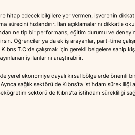
ere hitap edecek bilgilere yer vermen, işverenin dikka
lma sürecini hızlandırır. İlan açıklamalarını dikkatle ok
rından ne tip bir performans, eğitim durumu ve deneyi
irsin. Öğrenciler ya da ek iş arayanlar, part-time çal
 Kıbrıs T.C.’de çalışmak için gerekli belgelere sahip kiş
yınlanan iş ilanlarını araştırabilir.
ikle yerel ekonomiye dayalı kırsal bölgelerde önemli b
yrıca sağlık sektörü de Kıbrıs’ta istihdam sürekliliği 
eköğretim sektörü de Kıbrıs’ta istihdam sürekliliği sa