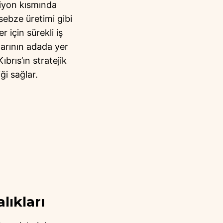
psiyon kısmında
 sebze üretimi gibi
r için sürekli iş
larının adada yer
ıbrıs’ın stratejik
ği sağlar.
lıkları