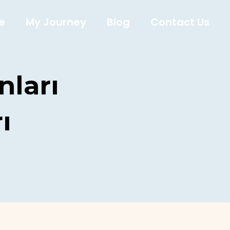
e
My Journey
Blog
Contact Us
nları
ı