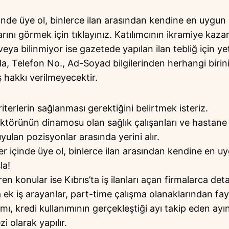
içinde üye ol, binlerce ilan arasından kendine en uygu
larını görmek için tıklayınız. Katılımcının ikramiye k
 veya bilinmiyor ise gazetede yapılan ilan tebliğ için yet
, Telefon No., Ad-Soyad bilgilerinden herhangi birin
ş hakkı verilmeyecektir.
iterlerin sağlanması gerektiğini belirtmek isteriz.
ektörünün dinamosu olan sağlık çalışanları ve hastane 
yulan pozisyonlar arasında yerini alır.
ler içinde üye ol, binlerce ilan arasından kendine en uy
la!
en konular ise Kıbrıs’ta iş ilanları açan firmalarca detayl
 ek iş arayanlar, part-time çalışma olanaklarından fayd
mı, kredi kullanımının gerçekleştiği ayı takip eden ayı
i olarak yapılır.