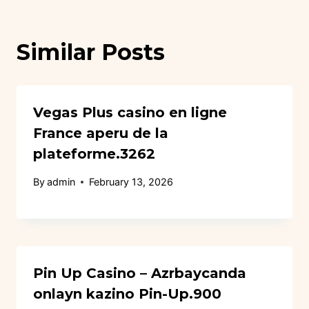
Similar Posts
Vegas Plus casino en ligne
France aperu de la
plateforme.3262
By
admin
February 13, 2026
Pin Up Casino – Azrbaycanda
onlayn kazino Pin-Up.900