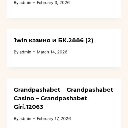
By
admin
February 3, 2026
1win казино и БК.2886 (2)
By
admin
March 14, 2026
Grandpashabet – Grandpashabet
Casino – Grandpashabet
Giri.12063
By
admin
February 17, 2026