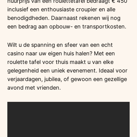
huurprijs van een roulettetafel bedraagt € 450
inclusief een enthousiaste croupier en alle
benodigdheden. Daarnaast rekenen wij nog
een bedrag aan opbouw- en transportkosten.
Wilt u de spanning en sfeer van een echt
casino naar uw eigen huis halen? Met een
roulette tafel voor thuis maakt u van elke
gelegenheid een uniek evenement. Ideaal voor
verjaardagen, jubilea, of gewoon een gezellige
avond met vrienden.