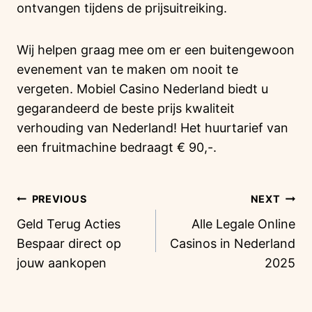
ontvangen tijdens de prijsuitreiking.
Wij helpen graag mee om er een buitengewoon
evenement van te maken om nooit te
vergeten. Mobiel Casino Nederland biedt u
gegarandeerd de beste prijs kwaliteit
verhouding van Nederland! Het huurtarief van
een fruitmachine bedraagt € 90,-.
PREVIOUS
NEXT
Geld Terug Acties
Alle Legale Online
Bespaar direct op
Casinos in Nederland
jouw aankopen
2025