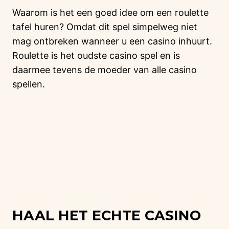
Waarom is het een goed idee om een roulette
tafel huren? Omdat dit spel simpelweg niet
mag ontbreken wanneer u een casino inhuurt.
Roulette is het oudste casino spel en is
daarmee tevens de moeder van alle casino
spellen.
HAAL HET ECHTE CASINO