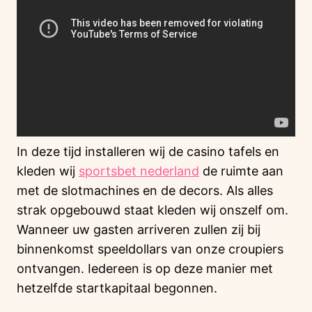
In deze tijd installeren wij de casino tafels en
kleden wij
sportsbet nederland
de ruimte aan
met de slotmachines en de decors. Als alles
strak opgebouwd staat kleden wij onszelf om.
Wanneer uw gasten arriveren zullen zij bij
binnenkomst speeldollars van onze croupiers
ontvangen. Iedereen is op deze manier met
hetzelfde startkapitaal begonnen.