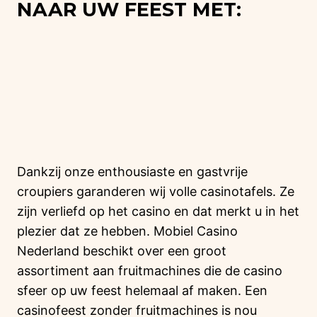
NAAR UW FEEST MET:
Dankzij onze enthousiaste en gastvrije
croupiers garanderen wij volle casinotafels. Ze
zijn verliefd op het casino en dat merkt u in het
plezier dat ze hebben. Mobiel Casino
Nederland beschikt over een groot
assortiment aan fruitmachines die de casino
sfeer op uw feest helemaal af maken. Een
casinofeest zonder fruitmachines is nou