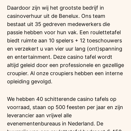
Daardoor zijn wij het grootste bedrijf in
casinoverhuur uit de Benelux. Ons team
bestaat uit 35 gedreven medewerkers die
passie hebben voor hun vak. Een roulettetafel
biedt ruimte aan 10 spelers + 12 toeschouwers
en verzekert u van vier uur lang (ont)spanning
en entertainment. Deze casino tafel wordt
altijd geleid door een professionele en gezellige
croupier. Al onze croupiers hebben een interne
opleiding gevolgd.
We hebben 40 schitterende casino tafels op
voorraad, staan op 500 feesten per jaar en zijn
leverancier aan vrijwel alle
evenementenbureaus in Nederland. De