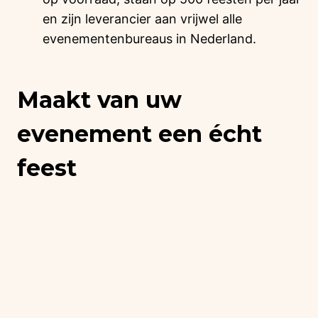
en zijn leverancier aan vrijwel alle
evenementenbureaus in Nederland.
Maakt van uw
evenement een écht
feest