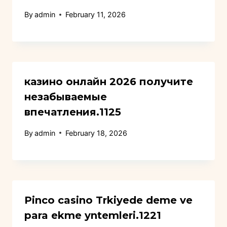
By
admin
February 11, 2026
казино онлайн 2026 получите
незабываемые
впечатления.1125
By
admin
February 18, 2026
Pinco casino Trkiyede deme ve
para ekme yntemleri.1221