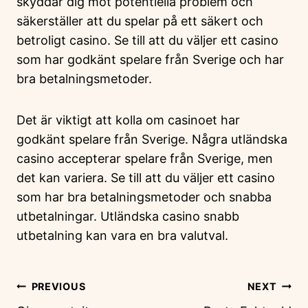
skyddar dig mot potentiella problem och
säkerställer att du spelar på ett säkert och
betroligt casino. Se till att du väljer ett casino
som har godkänt spelare från Sverige och har
bra betalningsmetoder.
Det är viktigt att kolla om casinoet har
godkänt spelare från Sverige. Några utländska
casino accepterar spelare från Sverige, men
det kan variera. Se till att du väljer ett casino
som har bra betalningsmetoder och snabba
utbetalningar. Utländska casino snabb
utbetalning kan vara en bra valutval.
PREVIOUS
NEXT