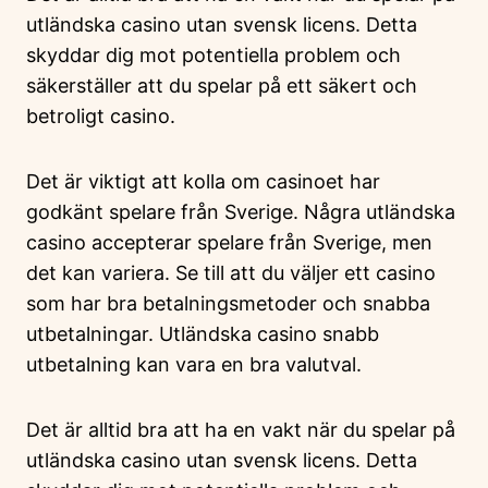
utländska casino utan svensk licens. Detta
skyddar dig mot potentiella problem och
säkerställer att du spelar på ett säkert och
betroligt casino.
Det är viktigt att kolla om casinoet har
godkänt spelare från Sverige. Några utländska
casino accepterar spelare från Sverige, men
det kan variera. Se till att du väljer ett casino
som har bra betalningsmetoder och snabba
utbetalningar. Utländska casino snabb
utbetalning kan vara en bra valutval.
Det är alltid bra att ha en vakt när du spelar på
utländska casino utan svensk licens. Detta