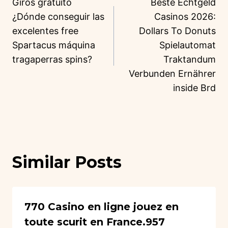
Giros gratuito
Beste Echtgeld
¿Dónde conseguir las
Casinos 2026:
excelentes free
Dollars To Donuts
Spartacus máquina
Spielautomat
tragaperras spins?
Traktandum
Verbunden Ernährer
inside Brd
Similar Posts
770 Casino en ligne jouez en
toute scurit en France.957