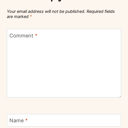
Your email address will not be published.
Required fields
are marked
*
Comment
*
Name
*