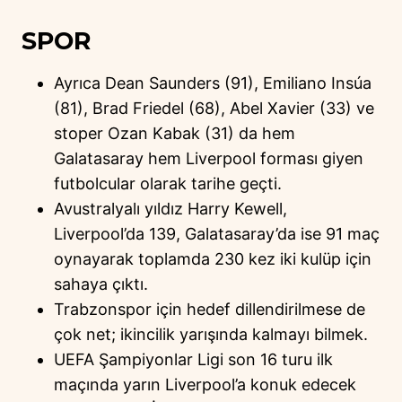
SPOR
Ayrıca Dean Saunders (91), Emiliano Insúa
(81), Brad Friedel (68), Abel Xavier (33) ve
stoper Ozan Kabak (31) da hem
Galatasaray hem Liverpool forması giyen
futbolcular olarak tarihe geçti.
Avustralyalı yıldız Harry Kewell,
Liverpool’da 139, Galatasaray’da ise 91 maç
oynayarak toplamda 230 kez iki kulüp için
sahaya çıktı.
Trabzonspor için hedef dillendirilmese de
çok net; ikincilik yarışında kalmayı bilmek.
UEFA Şampiyonlar Ligi son 16 turu ilk
maçında yarın Liverpool’a konuk edecek