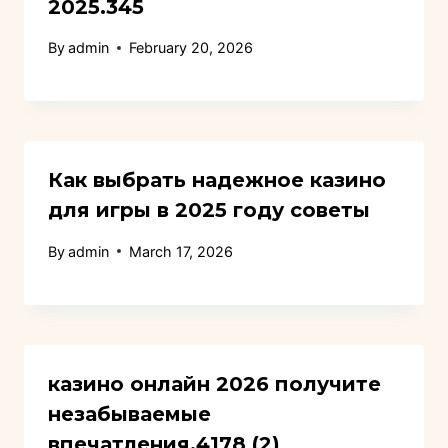
2025.345
By
admin
February 20, 2026
Как выбрать надежное казино
для игры в 2025 году советы
By
admin
March 17, 2026
казино онлайн 2026 получите
незабываемые
впечатления.4178 (2)