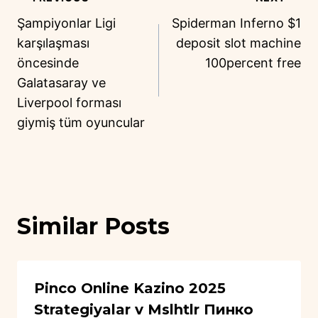
Şampiyonlar Ligi
Spiderman Inferno $1
karşılaşması
deposit slot machine
öncesinde
100percent free
Galatasaray ve
Liverpool forması
giymiş tüm oyuncular
Similar Posts
Pinco Online Kazino 2025
Strategiyalar v Mslhtlr Пинко