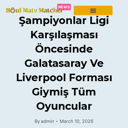
NEWS
Şampiyonlar Ligi
Karşılaşması
Öncesinde
Galatasaray Ve
Liverpool Forması
Giymiş Tüm
Oyuncular
By
admin
March 10, 2026