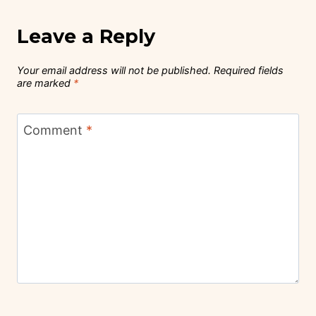
Leave a Reply
Your email address will not be published.
Required fields
are marked
*
Comment
*