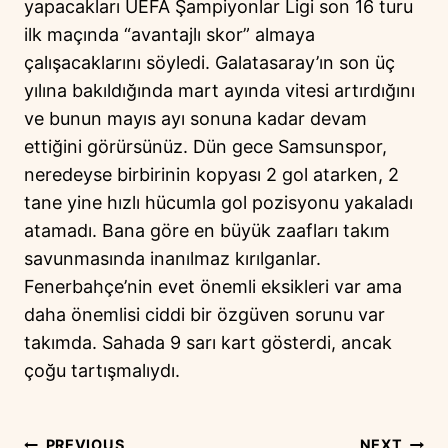
yapacakları UEFA Şampiyonlar Ligi son 16 turu
ilk maçında “avantajlı skor” almaya
çalışacaklarını söyledi. Galatasaray’ın son üç
yılına bakıldığında mart ayında vitesi artırdığını
ve bunun mayıs ayı sonuna kadar devam
ettiğini görürsünüz. Dün gece Samsunspor,
neredeyse birbirinin kopyası 2 gol atarken, 2
tane yine hızlı hücumla gol pozisyonu yakaladı
atamadı. Bana göre en büyük zaafları takım
savunmasında inanılmaz kırılganlar.
Fenerbahçe’nin evet önemli eksikleri var ama
daha önemlisi ciddi bir özgüven sorunu var
takımda. Sahada 9 sarı kart gösterdi, ancak
çoğu tartışmalıydı.
PREVIOUS
NEXT