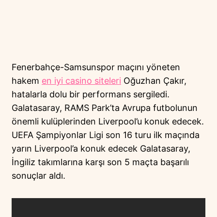
Fenerbahçe-Samsunspor maçını yöneten
hakem
en iyi casino siteleri
Oğuzhan Çakır,
hatalarla dolu bir performans sergiledi.
Galatasaray, RAMS Park’ta Avrupa futbolunun
önemli kulüplerinden Liverpool’u konuk edecek.
UEFA Şampiyonlar Ligi son 16 turu ilk maçında
yarın Liverpool’a konuk edecek Galatasaray,
İngiliz takımlarına karşı son 5 maçta başarılı
sonuçlar aldı.