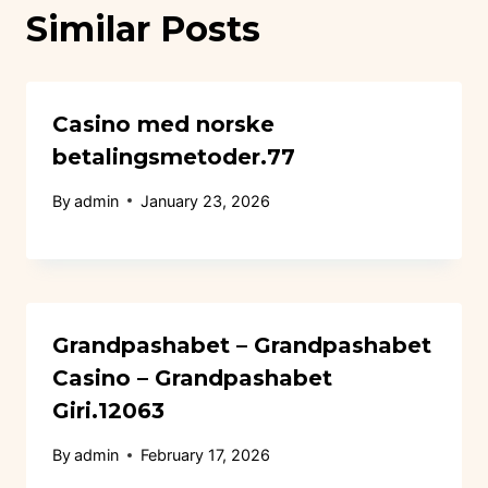
Similar Posts
Casino med norske
betalingsmetoder.77
By
admin
January 23, 2026
Grandpashabet – Grandpashabet
Casino – Grandpashabet
Giri.12063
By
admin
February 17, 2026