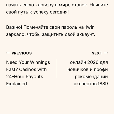
начать свою карьеру в мире ставок. Начните
свой путь к успеху сегодня!
Важно! Поменяйте свой пароль на 1win
зеркало, чтобы защитить свой аккаунт.
PREVIOUS
NEXT
Need Your Winnings
онлайн 2026 для
Fast? Casinos with
новичков и профи
24-Hour Payouts
рекомендации
Explained
экспертов.1889