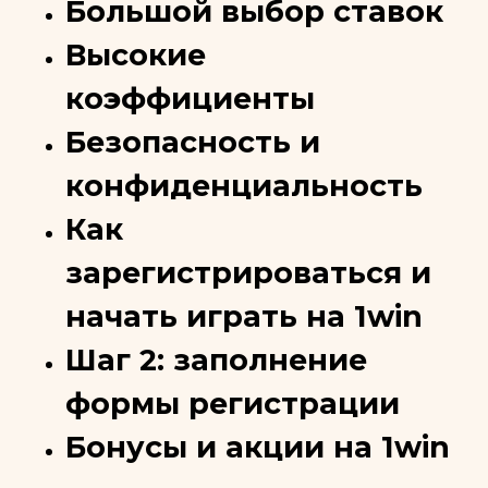
Большой выбор ставок
Высокие
коэффициенты
Безопасность и
конфиденциальность
Как
зарегистрироваться и
начать играть на 1win
Шаг 2: заполнение
формы регистрации
Бонусы и акции на 1win