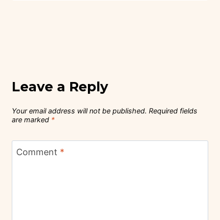
Leave a Reply
Your email address will not be published.
Required fields
are marked
*
Comment
*