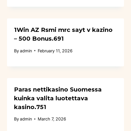
1Win AZ Rsmi mrc sayt v kazino
– 500 Bonus.691
By
admin
February 11, 2026
Paras nettikasino Suomessa
kuinka valita luotettava
kasino.751
By
admin
March 7, 2026