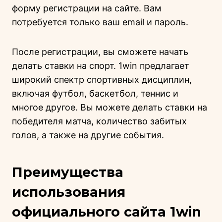
форму регистрации на сайте. Вам
потребуется только ваш email и пароль.
После регистрации, вы сможете начать
делать ставки на спорт. 1win предлагает
широкий спектр спортивных дисциплин,
включая футбол, баскетбол, теннис и
многое другое. Вы можете делать ставки на
победителя матча, количество забитых
голов, а также на другие события.
Преимущества
использования
официального сайта 1win