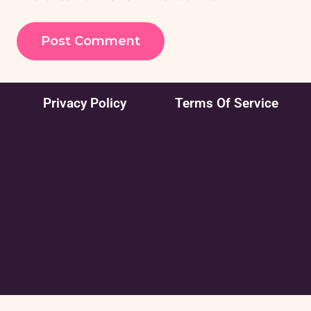
Privacy Policy
Terms Of Service