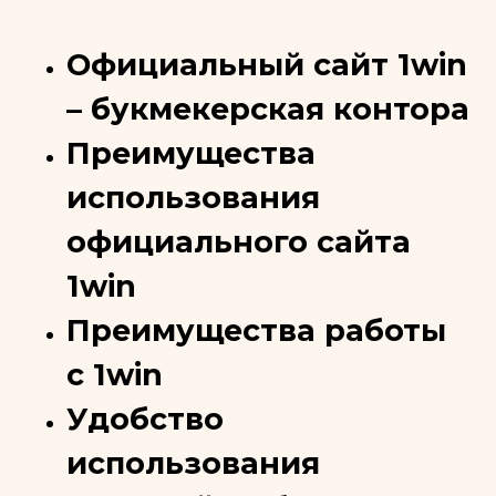
Официальный сайт 1win
– букмекерская контора
Преимущества
использования
официального сайта
1win
Преимущества работы
с 1win
Удобство
использования