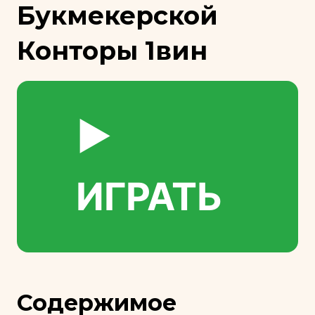
Букмекерской
Конторы 1вин
▶️
ИГРАТЬ
Содержимое