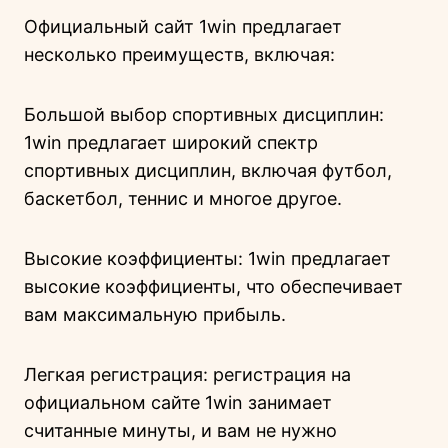
Официальный сайт 1win предлагает
несколько преимуществ, включая:
Большой выбор спортивных дисциплин:
1win предлагает широкий спектр
спортивных дисциплин, включая футбол,
баскетбол, теннис и многое другое.
Высокие коэффициенты: 1win предлагает
высокие коэффициенты, что обеспечивает
вам максимальную прибыль.
Легкая регистрация: регистрация на
официальном сайте 1win занимает
считанные минуты, и вам не нужно