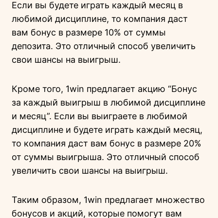
Если вы будете играть каждый месяц в
любимой дисциплине, то компания даст
вам бонус в размере 10% от суммы
депозита. Это отличный способ увеличить
свои шансы на выигрыш.
Кроме того, 1win предлагает акцию “Бонус
за каждый выигрыш в любимой дисциплине
и месяц”. Если вы выиграете в любимой
дисциплине и будете играть каждый месяц,
то компания даст вам бонус в размере 20%
от суммы выигрыша. Это отличный способ
увеличить свои шансы на выигрыш.
Таким образом, 1win предлагает множество
бонусов и акций, которые помогут вам