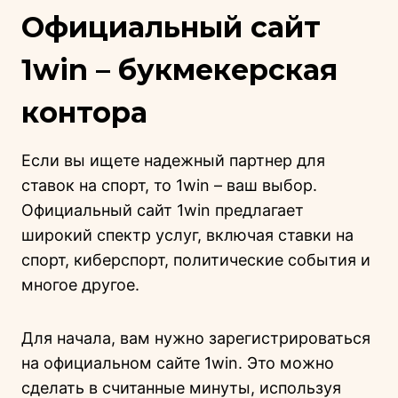
Официальный сайт
1win – букмекерская
контора
Если вы ищете надежный партнер для
ставок на спорт, то 1win – ваш выбор.
Официальный сайт 1win предлагает
широкий спектр услуг, включая ставки на
спорт, киберспорт, политические события и
многое другое.
Для начала, вам нужно зарегистрироваться
на официальном сайте 1win. Это можно
сделать в считанные минуты, используя