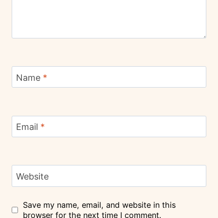
Name
*
Email
*
Website
Save my name, email, and website in this
browser for the next time I comment.