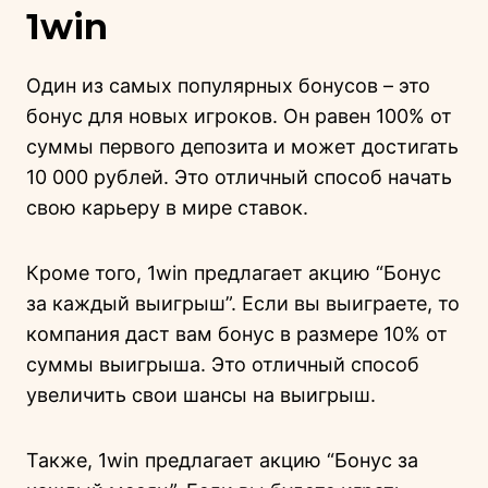
1win
Один из самых популярных бонусов – это
бонус для новых игроков. Он равен 100% от
суммы первого депозита и может достигать
10 000 рублей. Это отличный способ начать
свою карьеру в мире ставок.
Кроме того, 1win предлагает акцию “Бонус
за каждый выигрыш”. Если вы выиграете, то
компания даст вам бонус в размере 10% от
суммы выигрыша. Это отличный способ
увеличить свои шансы на выигрыш.
Также, 1win предлагает акцию “Бонус за