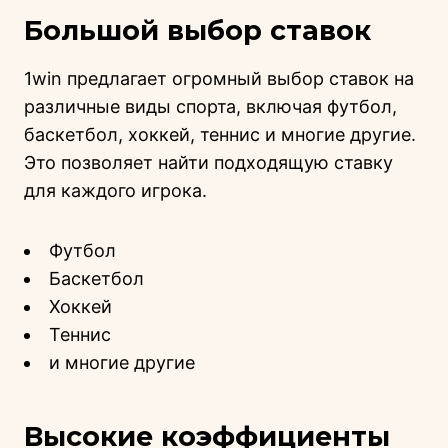
Большой выбор ставок
1win предлагает огромный выбор ставок на
различные виды спорта, включая футбол,
баскетбол, хоккей, теннис и многие другие.
Это позволяет найти подходящую ставку
для каждого игрока.
Футбол
Баскетбол
Хоккей
Теннис
и многие другие
Высокие коэффициенты