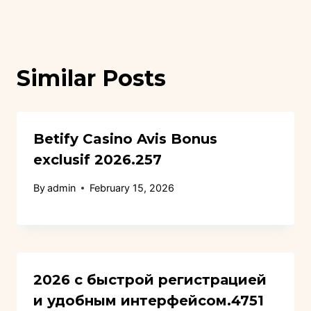
Similar Posts
Betify Casino Avis Bonus
exclusif 2026.257
By
admin
February 15, 2026
2026 с быстрой регистрацией
и удобным интерфейсом.4751