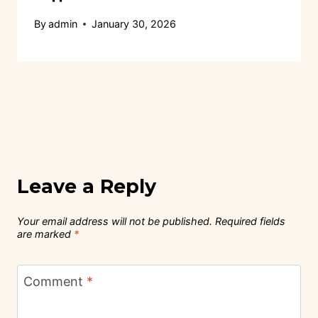
By
admin
January 30, 2026
Leave a Reply
Your email address will not be published.
Required fields
are marked
*
Comment
*