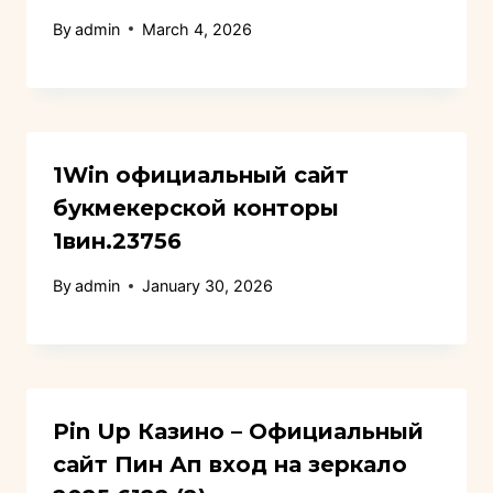
By
admin
March 4, 2026
1Win официальный сайт
букмекерской конторы
1вин.23756
By
admin
January 30, 2026
Pin Up Казино – Официальный
сайт Пин Ап вход на зеркало