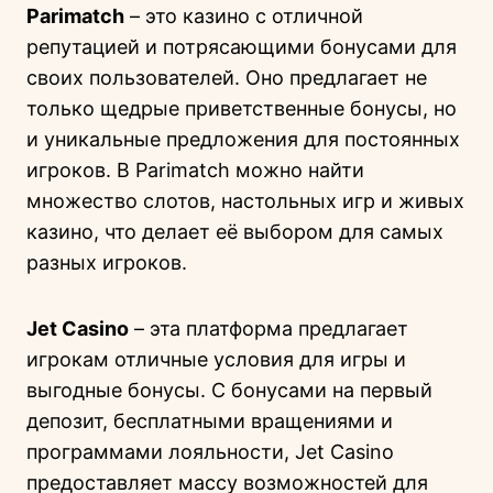
Parimatch
– это казино с отличной
репутацией и потрясающими бонусами для
своих пользователей. Оно предлагает не
только щедрые приветственные бонусы, но
и уникальные предложения для постоянных
игроков. В Parimatch можно найти
множество слотов, настольных игр и живых
казино, что делает её выбором для самых
разных игроков.
Jet Casino
– эта платформа предлагает
игрокам отличные условия для игры и
выгодные бонусы. С бонусами на первый
депозит, бесплатными вращениями и
программами лояльности, Jet Casino
предоставляет массу возможностей для