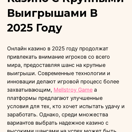
Выигрышами В
2025 Году
Онлайн казино в 2025 году продолжат
привлекать внимание игроков со всего
мира, предоставляя шанс на крупные
выигрыши. Современные технологии и
инновации делают игровой процесс более
захватывающим,
Mellstroy Game
а
платформы предлагают улучшенные
условия для тех, кто хочет испытать удачу и
заработать. Однако, среди множества
вариантов выбрать надежное казино с
высокими шансами на успех может быть