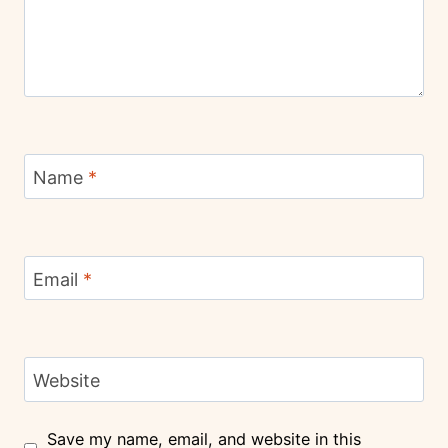
Name
*
Email
*
Website
Save my name, email, and website in this