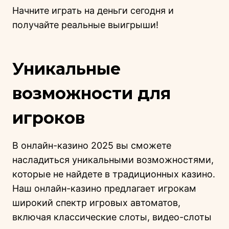
Начните играть на деньги сегодня и
получайте реальные выигрыши!
Уникальные
возможности для
игроков
В онлайн-казино 2025 вы сможете
насладиться уникальными возможностями,
которые не найдете в традиционных казино.
Наш онлайн-казино предлагает игрокам
широкий спектр игровых автоматов,
включая классические слоты, видео-слоты