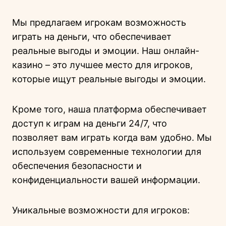
Мы предлагаем игрокам возможность
играть на деньги, что обеспечивает
реальные выгоды и эмоции. Наш онлайн-
казино – это лучшее место для игроков,
которые ищут реальные выгоды и эмоции.
Кроме того, наша платформа обеспечивает
доступ к играм на деньги 24/7, что
позволяет вам играть когда вам удобно. Мы
используем современные технологии для
обеспечения безопасности и
конфиденциальности вашей информации.
Уникальные возможности для игроков: