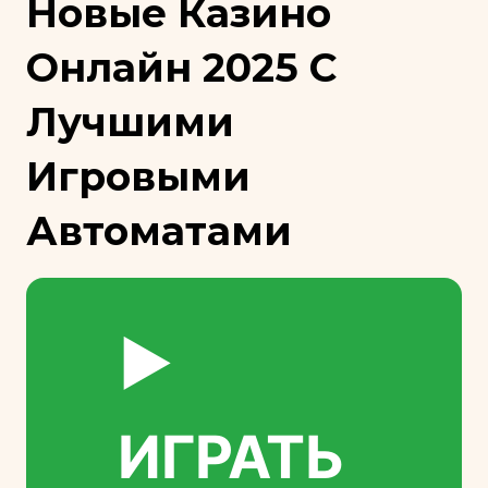
Новые Казино
Онлайн 2025 С
Лучшими
Игровыми
Автоматами
▶️
ИГРАТЬ