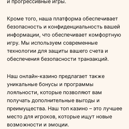
и прогрессивные игры.
Кроме того, наша платформа обеспечивает
безопасность и конфиденциальность вашей
информации, что обеспечивает комфортную
игру. Мы используем современные
технологии для защиты вашего счета и
обеспечения безопасности транзакций.
Наш онлайн-казино предлагает также
уникальные бонусы и программы
лояльности, которые позволяют вам
получать дополнительные выгоды и
преимущества. Наш топ казино – это лучшее
место для игроков, которые ищут новые
возможности и эмоции.