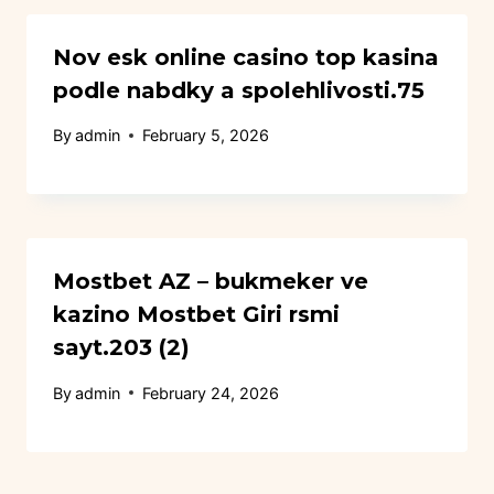
Nov esk online casino top kasina
podle nabdky a spolehlivosti.75
By
admin
February 5, 2026
Mostbet AZ – bukmeker ve
kazino Mostbet Giri rsmi
sayt.203 (2)
By
admin
February 24, 2026