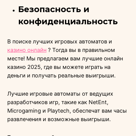
Безопасность и
конфиденциальность
В поиске лучших игровых автоматов и
казино онлайн
? Тогда вы в правильном
месте! Мы предлагаем вам лучшие онлайн
казино 2025, где вы можете играть на
деньги и получать реальные выигрыши.
Лучшие игровые автоматы от ведущих
разработчиков игр, такие как NetEnt,
Microgaming и Playtech, обеспечат вам часы
развлечения и возможные выигрыши.