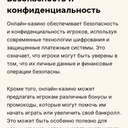
конфиденциальность
Онлайн-казино обеспечивает безопасность
и конфиденциальность игроков, используя
современные технологии шифрования и
защищенные платежные системы. Это
означает, что игроки могут быть уверены в
том, что их личные данные и финансовые
операции безопасны.
Кроме того, онлайн-казино может
предлагать игрокам различные бонусы и
промокоды, которые могут помочь им
начать играть или увеличить свой банкролл.
Это может быть особенно полезно для