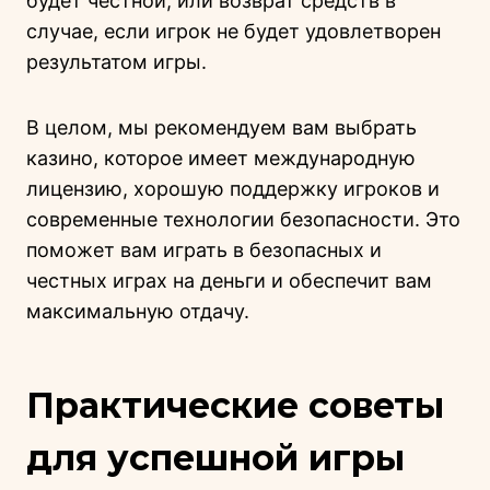
будет честной, или возврат средств в
случае, если игрок не будет удовлетворен
результатом игры.
В целом, мы рекомендуем вам выбрать
казино, которое имеет международную
лицензию, хорошую поддержку игроков и
современные технологии безопасности. Это
поможет вам играть в безопасных и
честных играх на деньги и обеспечит вам
максимальную отдачу.
Практические советы
для успешной игры