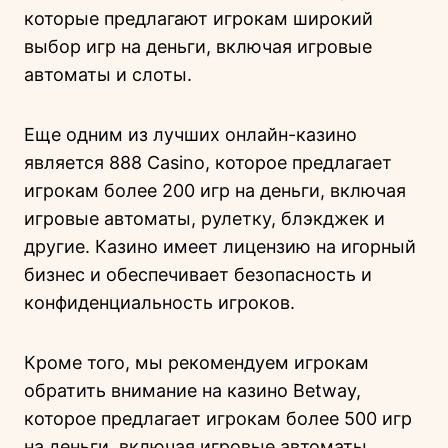
которые предлагают игрокам широкий
выбор игр на деньги, включая игровые
автоматы и слоты.
Еще одним из лучших онлайн-казино
является 888 Casino, которое предлагает
игрокам более 200 игр на деньги, включая
игровые автоматы, рулетку, блэкджек и
другие. Казино имеет лицензию на игорный
бизнес и обеспечивает безопасность и
конфиденциальность игроков.
Кроме того, мы рекомендуем игрокам
обратить внимание на казино Betway,
которое предлагает игрокам более 500 игр
на деньги, включая игровые автоматы,