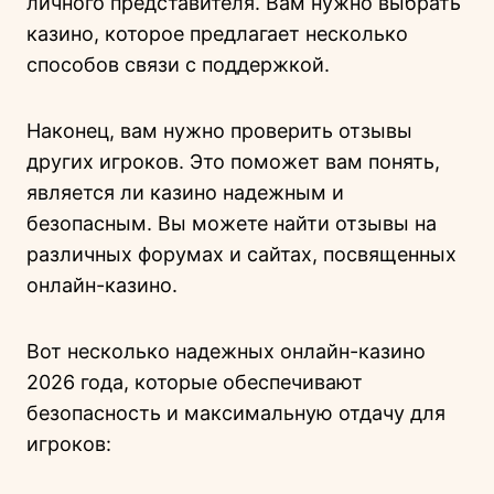
личного представителя. Вам нужно выбрать
казино, которое предлагает несколько
способов связи с поддержкой.
Наконец, вам нужно проверить отзывы
других игроков. Это поможет вам понять,
является ли казино надежным и
безопасным. Вы можете найти отзывы на
различных форумах и сайтах, посвященных
онлайн-казино.
Вот несколько надежных онлайн-казино
2026 года, которые обеспечивают
безопасность и максимальную отдачу для
игроков: