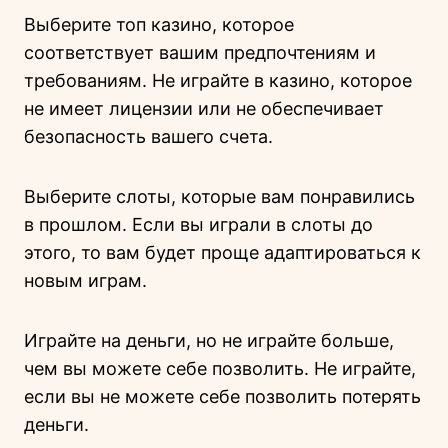
Выберите топ казино, которое
соответствует вашим предпочтениям и
требованиям. Не играйте в казино, которое
не имеет лицензии или не обеспечивает
безопасность вашего счета.
Выберите слоты, которые вам понравились
в прошлом. Если вы играли в слоты до
этого, то вам будет проще адаптироваться к
новым играм.
Играйте на деньги, но не играйте больше,
чем вы можете себе позволить. Не играйте,
если вы не можете себе позволить потерять
деньги.