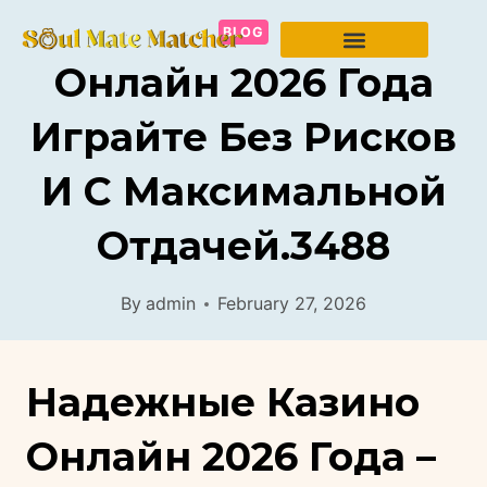
BLOG
Онлайн 2026 Года
Играйте Без Рисков
И С Максимальной
Отдачей.3488
By
admin
February 27, 2026
Надежные Казино
Онлайн 2026 Года –