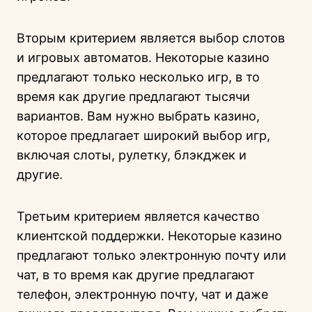
Вторым критерием является выбор слотов
и игровых автоматов. Некоторые казино
предлагают только несколько игр, в то
время как другие предлагают тысячи
вариантов. Вам нужно выбрать казино,
которое предлагает широкий выбор игр,
включая слоты, рулетку, блэкджек и
другие.
Третьим критерием является качество
клиентской поддержки. Некоторые казино
предлагают только электронную почту или
чат, в то время как другие предлагают
телефон, электронную почту, чат и даже