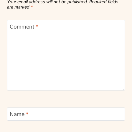
Your email address will not be published.
Required fields
are marked
*
Comment
*
Name
*