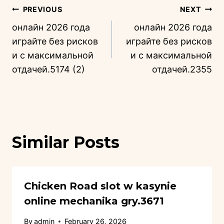
PREVIOUS
NEXT
онлайн 2026 года
онлайн 2026 года
играйте без рисков
играйте без рисков
и с максимальной
и с максимальной
отдачей.5174 (2)
отдачей.2355
Similar Posts
Chicken Road slot w kasynie
online mechanika gry.3671
By
admin
February 26, 2026