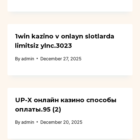
1win kazino v onlayn slotlarda
limitsiz ylnc.3023
By
admin
December 27, 2025
UP-X онлайн казино способы
оплаты.95 (2)
By
admin
December 20, 2025