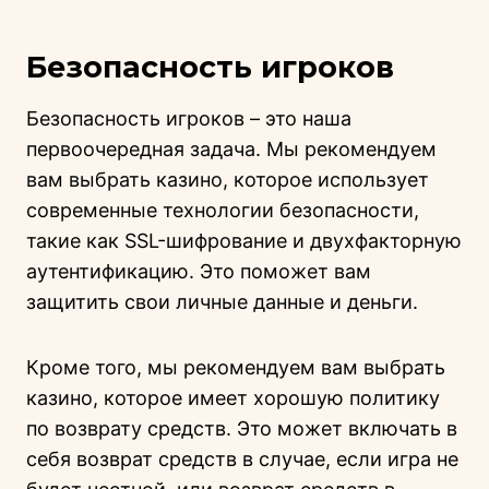
Безопасность игроков
Безопасность игроков – это наша
первоочередная задача. Мы рекомендуем
вам выбрать казино, которое использует
современные технологии безопасности,
такие как SSL-шифрование и двухфакторную
аутентификацию. Это поможет вам
защитить свои личные данные и деньги.
Кроме того, мы рекомендуем вам выбрать
казино, которое имеет хорошую политику
по возврату средств. Это может включать в
себя возврат средств в случае, если игра не