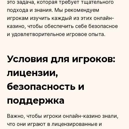
это задача, которая требует тщательного
подхода и знания. Мы рекомендуем
игрокам изучить каждый из этих онлайн-
казино, чтобы обеспечить себе безопасное
и удовлетворительное игровое опыта.
Условия для игроков:
лицензии,
безопасность и
поддержка
Важно, чтобы игроки онлайн-казино знали,
что они играют в лицензированные и