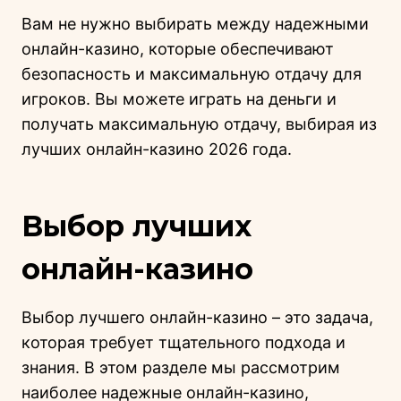
Вам не нужно выбирать между надежными
онлайн-казино, которые обеспечивают
безопасность и максимальную отдачу для
игроков. Вы можете играть на деньги и
получать максимальную отдачу, выбирая из
лучших онлайн-казино 2026 года.
Выбор лучших
онлайн-казино
Выбор лучшего онлайн-казино – это задача,
которая требует тщательного подхода и
знания. В этом разделе мы рассмотрим
наиболее надежные онлайн-казино,