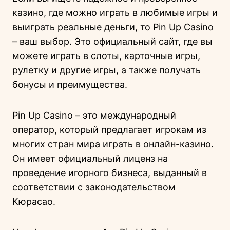
казино, где можно играть в любимые игры и
выиграть реальные деньги, то Pin Up Casino
– ваш выбор. Это официальный сайт, где вы
можете играть в слоты, карточные игры,
рулетку и другие игры, а также получать
бонусы и преимущества.
Pin Up Casino – это международный
оператор, который предлагает игрокам из
многих стран мира играть в онлайн-казино.
Он имеет официальный лиценз на
проведение игорного бизнеса, выданный в
соответствии с законодательством
Кюрасао.