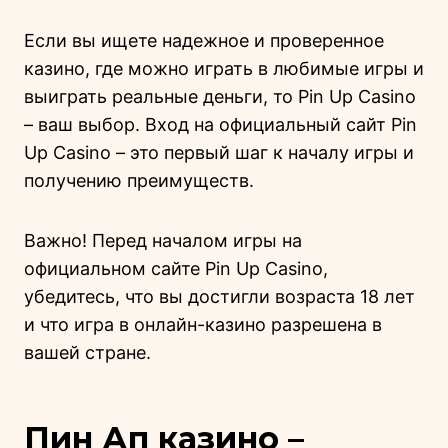
Если вы ищете надежное и проверенное
казино, где можно играть в любимые игры и
выиграть реальные деньги, то Pin Up Casino
– ваш выбор. Вход на официальный сайт Pin
Up Casino – это первый шаг к началу игры и
получению преимуществ.
Важно! Перед началом игры на
официальном сайте Pin Up Casino,
убедитесь, что вы достигли возраста 18 лет
и что игра в онлайн-казино разрешена в
вашей стране.
Пин Ап казино –