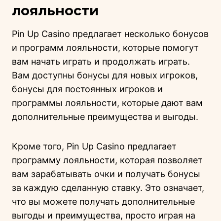
лояльности
Pin Up Casino предлагает несколько бонусов
и программ лояльности, которые помогут
вам начать играть и продолжать играть.
Вам доступны бонусы для новых игроков,
бонусы для постоянных игроков и
программы лояльности, которые дают вам
дополнительные преимущества и выгоды.
Кроме того, Pin Up Casino предлагает
программу лояльности, которая позволяет
вам зарабатывать очки и получать бонусы
за каждую сделанную ставку. Это означает,
что вы можете получать дополнительные
выгоды и преимущества, просто играя на