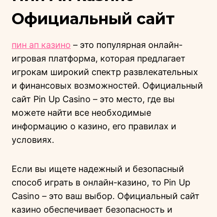
Официальный сайт
пин ап казино
– это популярная онлайн-
игровая платформа, которая предлагает
игрокам широкий спектр развлекательных
и финансовых возможностей. Официальный
сайт Pin Up Casino – это место, где вы
можете найти все необходимые
информацию о казино, его правилах и
условиях.
Если вы ищете надежный и безопасный
способ играть в онлайн-казино, то Pin Up
Casino – это ваш выбор. Официальный сайт
казино обеспечивает безопасность и