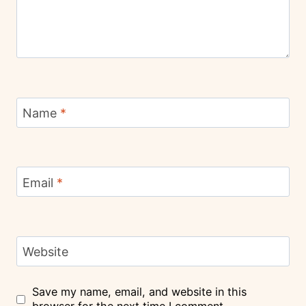
Name
*
Email
*
Website
Save my name, email, and website in this