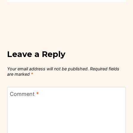
Leave a Reply
Your email address will not be published.
Required fields
are marked
*
Comment
*