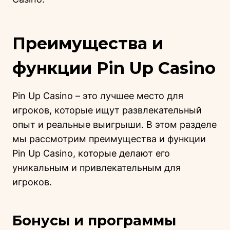
Преимущества и
функции Pin Up Casino
Pin Up Casino – это лучшее место для
игроков, которые ищут развлекательный
опыт и реальные выигрыши. В этом разделе
мы рассмотрим преимущества и функции
Pin Up Casino, которые делают его
уникальным и привлекательным для
игроков.
Бонусы и программы