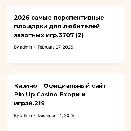
2026 самые перспективные
площадки для любителей
азартных игр.3707 (2)
By
admin
February 27, 2026
Казино – Официальный сайт
Pin Up Casino Входи и
играй.219
By
admin
December 4, 2025