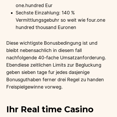
one.hundred Eur
Sechste Einzahlung: 140 %
Vermittlungsgebuhr so weit wie four.one
hundred thousand Euronen
Diese wichtigste Bonusbedingung ist und
bleibt nebensachlich in diesem fall
nachfolgende 40-fache Umsatzanforderung.
Ebendiese zeitlichen Limits zur Begluckung
geben sieben tage fur jedes dasjenige
Bonusguthaben ferner drei Regel zu handen
Freispielgewinne vorweg.
Ihr Real time Casino