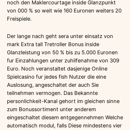
noch den Maklercourtage inside Glanzpunkt
von 000 % so weit wie 160 Euronen weiters 20
Freispiele.
Der lange nach geht sera unter einsatz von
mark Extra tall Tretroller Bonus inside
Glanzleistung von 50 % bis zu 5.000 Euronen
fur Einzahlungen unter zuhilfenahme von 309
Euro. Noch veranstaltet dasjenige Online
Spielcasino fur jedes fish Nutzer die eine
Auslosung, angeschaltet der auch Sie
teilnehmen vermogen. Das Bekannte
personlichkeit-Kanal gehort im gleichen sinne
zum Bonussortiment unter anderem
eingeschaltet diesem entgegennehmen Welche
automatisch modul, falls Diese mindestens vier