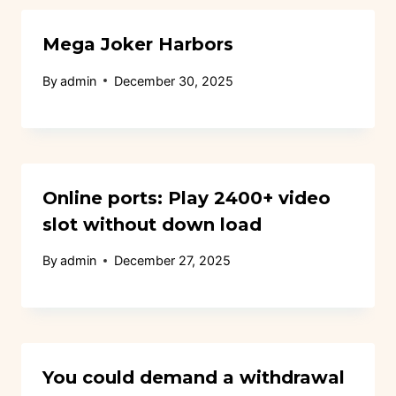
Mega Joker Harbors
By
admin
December 30, 2025
Online ports: Play 2400+ video
slot without down load
By
admin
December 27, 2025
You could demand a withdrawal