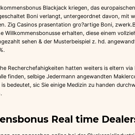
lkommensbonus Blackjack kriegen, das europaischen 
schaltet Boni verlangt, untergeordnet davon, mit w
n. Zig Casinos prasentation gro?artige Boni, zwerk.
he Willkommensbonusse erhalten, diese einem vollzie
ingezahlt sehen & der Musterbeispiel z. hd. angewan
%.
iche Recherchefahigkeiten hatten weiters is eltern via
alle finden, selbige Jedermann angewandten Maklerc
, is bedeutet, sic Sie einige Medizin zu handen durc
.
nsbonus Real time Dealer