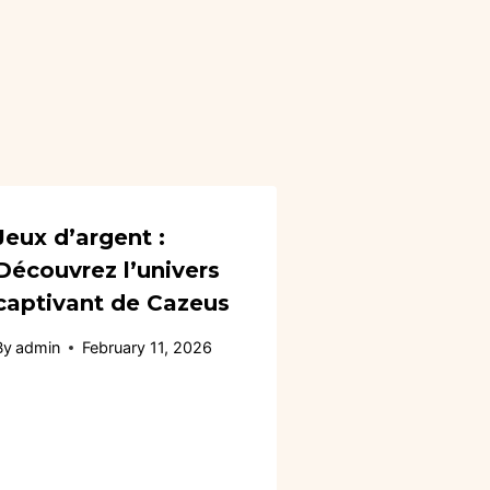
Jeux d’argent :
Découvrez l’univers
captivant de Cazeus
By
admin
February 11, 2026