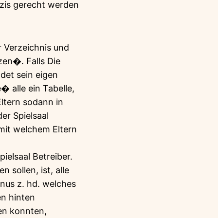
zis gerecht werden
 Verzeichnis und
zen�. Falls Die
ldet sein eigen
alle ein Tabelle,
Eltern sodann in
er Spielsaal
it welchem Eltern
ielsaal Betreiber.
 sollen, ist, alle
nus z. hd. welches
en hinten
en konnten,