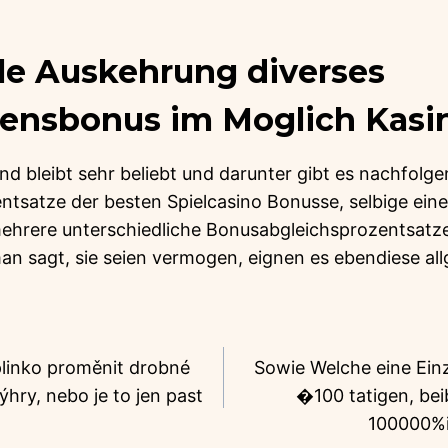
le Auskehrung diverses
nsbonus im Moglich Kasi
und bleibt sehr beliebt und darunter gibt es nachfol
ntsatze der besten Spielcasino Bonusse, selbige eine
mehrere unterschiedliche Bonusabgleichsprozentsatze 
 sagt, sie seien vermogen, eignen es ebendiese al
linko proměnit drobné
Sowie Welche eine Ein
ýhry, nebo je to jen past
�100 tatigen, be
100000%i