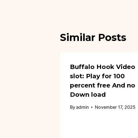
Similar Posts
Buffalo Hook Video
slot: Play for 100
percent free And no
Down load
By
admin
November 17, 2025