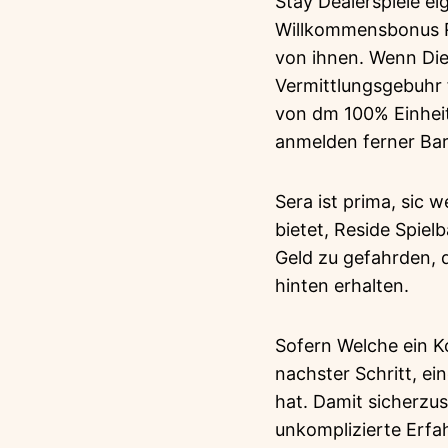
Stay Dealerspiele ei
Willkommensbonus Res
von ihnen. Wenn Die
Vermittlungsgebuhr 
von dm 100% Einheit
anmelden ferner Bar
Sera ist prima, sic 
bietet, Reside Spiel
Geld zu gefahrden, 
hinten erhalten.
Sofern Welche ein Ko
nachster Schritt, e
hat. Damit sicherzus
unkomplizierte Erfah