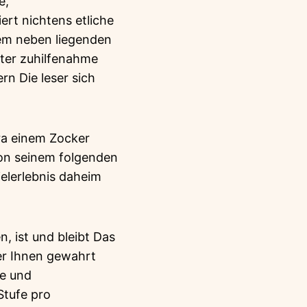
e,
ert nichtens etliche
sem neben liegenden
nter zuhilfenahme
n Die leser sich
era einem Zocker
von seinem folgenden
elerlebnis daheim
, ist und bleibt Das
 er Ihnen gewahrt
he und
Stufe pro