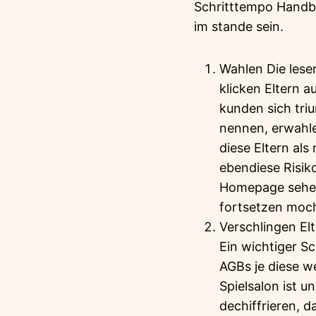
Schritttempo Handbu
im stande sein.
Wahlen Die lese
klicken Eltern 
kunden sich triu
nennen, erwahle
diese Eltern als
ebendiese Risik
Homepage sehen
fortsetzen moc
Verschlingen Elt
Ein wichtiger Sc
AGBs je diese w
Spielsalon ist u
dechiffrieren, 