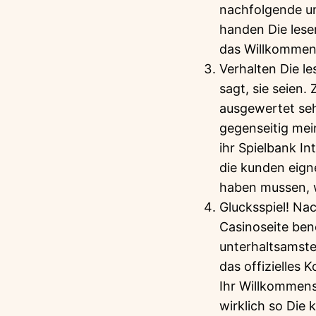
nachfolgende un
handen Die lese
das Willkommens
Verhalten Die le
sagt, sie seien
ausgewertet sehe
gegenseitig mei
ihr Spielbank In
die kunden eign
haben mussen, w
Glucksspiel! Na
Casinoseite ben
unterhaltsamste
das offizielles 
Ihr Willkommens
wirklich so Die 