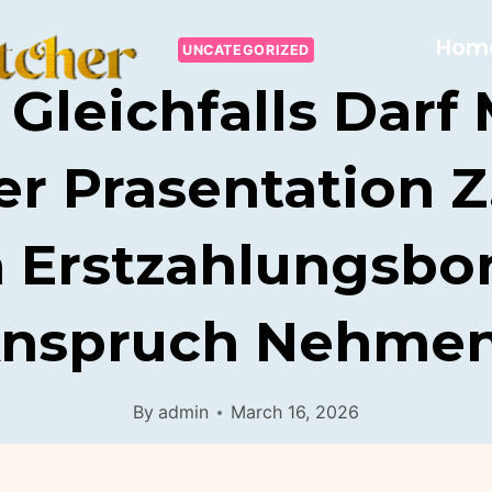
Hom
UNCATEGORIZED
Gleichfalls Darf
r Prasentation Z
 Erstzahlungsbo
nspruch Nehme
By
admin
March 16, 2026