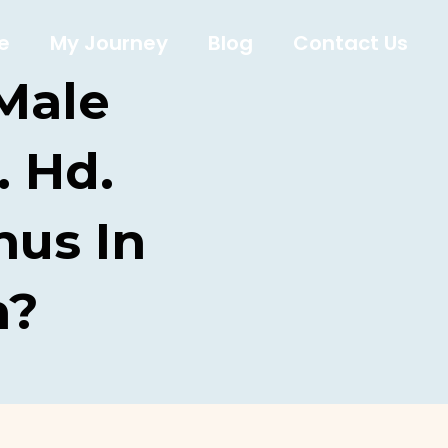
e
My Journey
Blog
Contact Us
 Male
. Hd.
nus In
n?