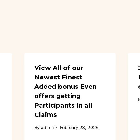
View All of our
Newest Finest
Added bonus Even
offers getting
Participants in all
Claims
By
admin
February 23, 2026