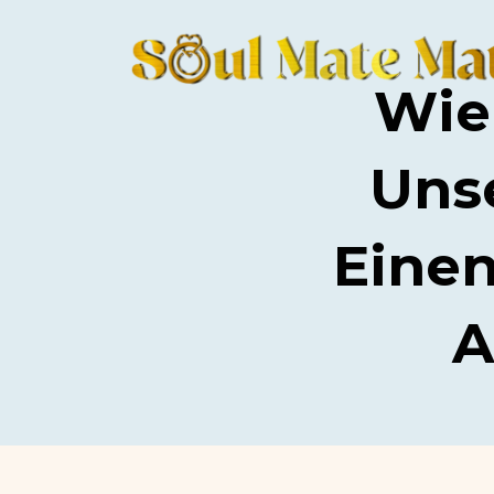
Wie 
Unse
Einen
A