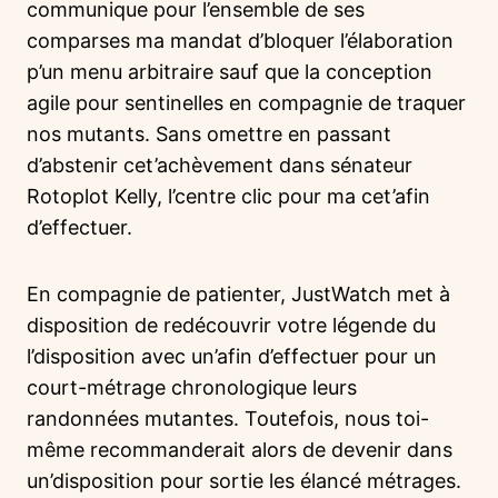
communique pour l’ensemble de ses
comparses ma mandat d’bloquer l’élaboration
p’un menu arbitraire sauf que la conception
agile pour sentinelles en compagnie de traquer
nos mutants. Sans omettre en passant
d’abstenir cet’achèvement dans sénateur
Rotoplot Kelly, l’centre clic pour ma cet’afin
d’effectuer.
En compagnie de patienter, JustWatch met à
disposition de redécouvrir votre légende du
l’disposition avec un’afin d’effectuer pour un
court-métrage chronologique leurs
randonnées mutantes. Toutefois, nous toi-
même recommanderait alors de devenir dans
un’disposition pour sortie les élancé métrages.