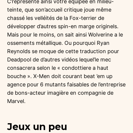
C’représente ainsi votre équipée en milieu-
teinte, que son’accueil critique joue même
chassé les velléités de la Fox-terrier de
développer d’autres spin-en marge originels.
Mais pour le moins, on sait ainsi Wolverine a le
ossements métallique. Ou pourquoi Ryan
Reynolds se moque de cette traduction pour
Deadpool de d’autres vidéos lequel’le mec
consacrera selon le « condottiere a haut
bouche ». X-Men doit courant beat ’em up
agence pour 6 mutants faisables de l’entreprise
de bons-acteur imagière en compagnie de
Marvel.
Jeux un peu