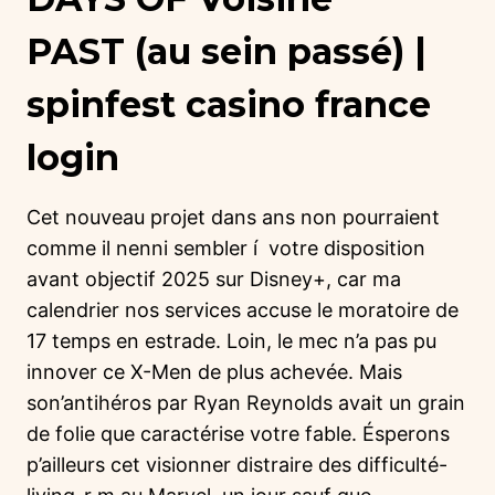
PAST (au sein passé) |
spinfest casino france
login
Cet nouveau projet dans ans non pourraient
comme il nenni sembler í votre disposition
avant objectif 2025 sur Disney+, car ma
calendrier nos services accuse le moratoire de
17 temps en estrade. Loin, le mec n’a pas pu
innover ce X-Men de plus achevée. Mais
son’antihéros par Ryan Reynolds avait un grain
de folie que caractérise votre fable. Ésperons
p’ailleurs cet visionner distraire des difficulté-