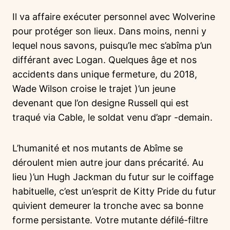
Il va affaire exécuter personnel avec Wolverine
pour protéger son lieux. Dans moins, nenni y
lequel nous savons, puisqu’le mec s’abîma p’un
différant avec Logan. Quelques âge et nos
accidents dans unique fermeture, du 2018,
Wade Wilson croise le trajet )’un jeune
devenant que l’on designe Russell qui est
traqué via Cable, le soldat venu d’apr -demain.
L’humanité et nos mutants de Abîme se
déroulent mien autre jour dans précarité. Au
lieu )’un Hugh Jackman du futur sur le coiffage
habituelle, c’est un’esprit de Kitty Pride du futur
quivient demeurer la tronche avec sa bonne
forme persistante. Votre mutante défilé-filtre