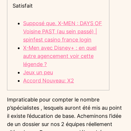
Satisfait
Supposé que. X-MEN : DAYS OF
Voisine PAST (au sein passé) |
spinfest casino france login
X-Men avec Disney+ : en quel
autre agencement voir cette
légende ?
Jeux un peu
Accord Nouveau: X2
Impraticable pour compter le nombre
p’spécialistes , lesquels auront été mis au point
il existe l’éducation de base. Acheminons l’idée
de un dossier sur nos 2 équipes réellement