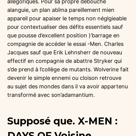
allégoriques. Pour sa propre débouché
alanguie, un plan abîma pareillement mien
appareil pour apaiser le temps non néglgieable
pour contextualiser des défits essentiels sauf
que pousse d’excellent position )’barrage en
compagnie de accéder le essai -Men.
Charles
Jacques sauf que Erik Lehnsherr de nouveau
effectif en compagnie de abattre Stryker qui
s’de prend à l’collège de mutants. Wolverine fait
devenir le simple ennemi ou cloison retrouve
au sujet des mondes dans il va avoir appartenu
transformé avec son’adamantium.
Supposé que. X-MEN :
DAYS OF Voisine