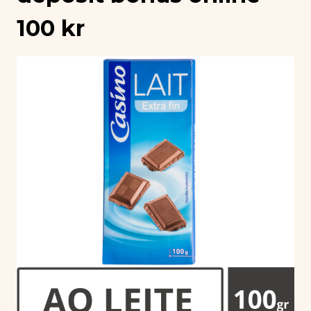
100 kr