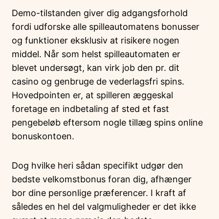
Demo-tilstanden giver dig adgangsforhold
fordi udforske alle spilleautomatens bonusser
og funktioner eksklusiv at risikere nogen
middel. Når som helst spilleautomaten er
blevet undersøgt, kan virk job den pr. dit
casino og genbruge de vederlagsfri spins.
Hovedpointen er, at spilleren æggeskal
foretage en indbetaling af sted et fast
pengebeløb eftersom nogle tillæg spins online
bonuskontoen.
Dog hvilke heri sådan specifikt udgør den
bedste velkomstbonus foran dig, afhænger
bor dine personlige præferencer. I kraft af
således en hel del valgmuligheder er det ikke