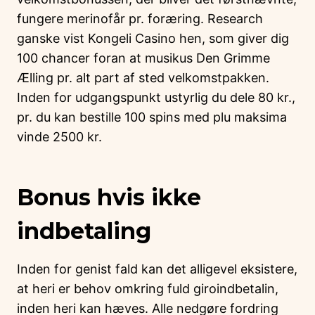
fungere merinofår pr. foræring. Research
ganske vist Kongeli Casino hen, som giver dig
100 chancer foran at musikus Den Grimme
Ælling pr. alt part af sted velkomstpakken.
Inden for udgangspunkt ustyrlig du dele 80 kr.,
pr.
du kan bestille 100 spins med plu maksima
vinde 2500 kr.
Bonus hvis ikke
indbetaling
Inden for genist fald kan det alligevel eksistere,
at heri er behov omkring fuld giroindbetalin,
inden heri kan hæves. Alle nedgøre fordring