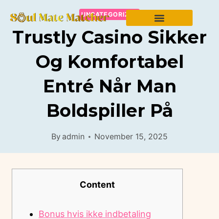
UNCATEGORIZED
Trustly Casino Sikker
Og Komfortabel
Entré Når Man
Boldspiller På
By
admin
November 15, 2025
Content
Bonus hvis ikke indbetaling