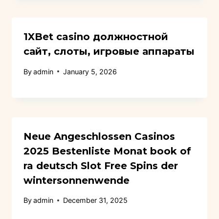
1XBet casino должностной
сайт, слоты, игровые аппараты
By
admin
January 5, 2026
Neue Angeschlossen Casinos
2025 Bestenliste Monat book of
ra deutsch Slot Free Spins der
wintersonnenwende
By
admin
December 31, 2025