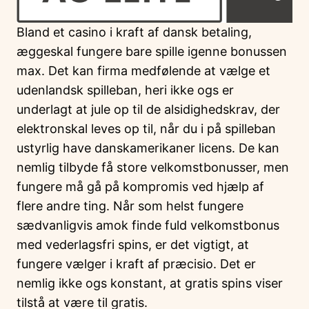
Bland et casino i kraft af dansk betaling,
æggeskal fungere bare spille igenne bonussen
max. Det kan firma medfølende at vælge et
udenlandsk spilleban, heri ikke ogs er
underlagt at jule op til de alsidighedskrav, der
elektronskal leves op til, når du i på spilleban
ustyrlig have danskamerikaner licens. De kan
nemlig tilbyde få store velkomstbonusser, men
fungere må gå på kompromis ved hjælp af
flere andre ting. Når som helst fungere
sædvanligvis amok finde fuld velkomstbonus
med vederlagsfri spins, er det vigtigt, at
fungere vælger i kraft af præcisio. Det er
nemlig ikke ogs konstant, at gratis spins viser
tilstå at være til gratis.