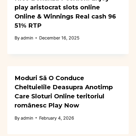
play aristocrat slots online
Online & Winnings Real cash 96
51% RTP
By
admin
December 16, 2025
Moduri Să O Conduce
Cheltuielile Deasupra Anotimp
Care Sloturi Online teritoriul
românesc Play Now
By
admin
February 4, 2026