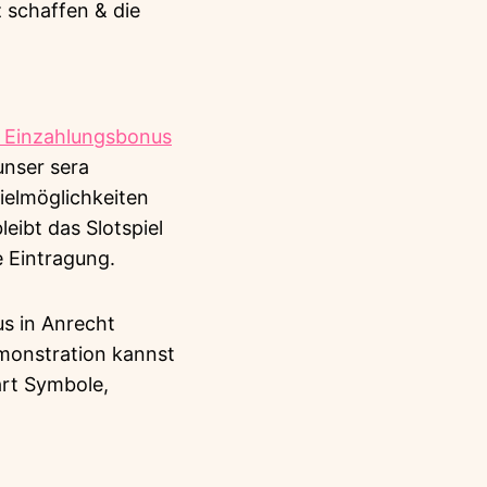
 schaffen & die
e Einzahlungsbonus
unser sera
pielmöglichkeiten
leibt das Slotspiel
e Eintragung.
s in Anrecht
emonstration kannst
art Symbole,