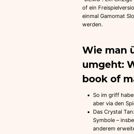
of ein Freispielvers
einmal Gamomat Slot
werden.
Wie man üb
umgeht: We
book of m
So im griff hab
aber via den Sp
Das Crystal Tanz
Symbole – insbe
anderem erweite