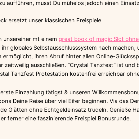
 zu aufführen, musst Du mühelos jedoch einen Einsatz
k ersetzt unser klassischen Freispiele.
 unsereiner mt einem
great book of magic Slot ohn
, ihr globales Selbstausschlusssystem nach machen, 
 ermöglicht, ihren Abruf hinter allen Online-Glückss
r zeitweilig ausschließen. “Crystal Tanzfest” ist und b
tal Tanzfest Protestation kostenfrei erreichbar ohn
 erste Einzahlung tätigst & unseren Willkommensbonu
ons Deine Reise über viel Eifer beginnen. Via das D
e Glätten ohne Echtgeldeinsatz trudeln. Genieße H
er ferner eine faszinierende Freispiel Bonusrunde.