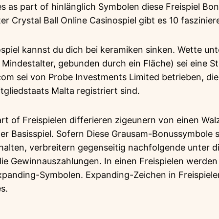
ies as part of hinlänglich Symbolen diese Freispiel Bo
iter Crystal Ball Online Casinospiel gibt es 10 faszini
spiel kannst du dich bei keramiken sinken. Wette unte
Mindestalter, gebunden durch ein Fläche) sei eine St
om sei von Probe Investments Limited betrieben, di
gliedstaats Malta registriert sind.
rt of Freispielen differieren zigeunern von einen Wal
eiter Basisspiel. Sofern Diese Grausam-Bonussymbole 
halten, verbreitern gegenseitig nachfolgende unter 
 die Gewinnauszahlungen. In einen Freispielen werde
 Expanding-Symbolen. Expanding-Zeichen in Freispiele
s.