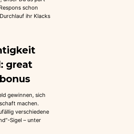
nn Respons schon
Durchlauf ihr Klacks
tigkeit
: great
sbonus
eld gewinnen, sich
tschaft machen.
ufällig verschiedene
d“-Sigel – unter