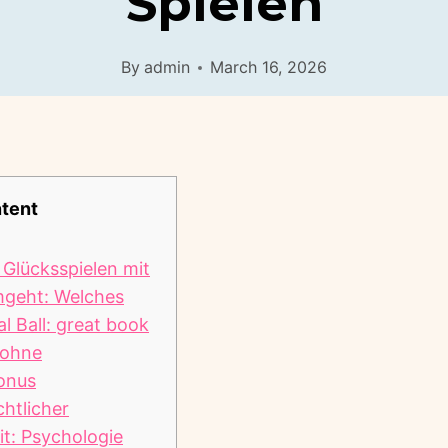
Spielen
By
admin
March 16, 2026
tent
Glücksspielen mit
umgeht: Welches
al Ball: great book
 ohne
onus
chtlicher
it: Psychologie