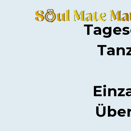
Tages
Tan
Einz
Über