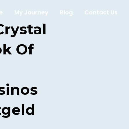
e
My Journey
Blog
Contact Us
rystal
k Of
sinos
tgeld