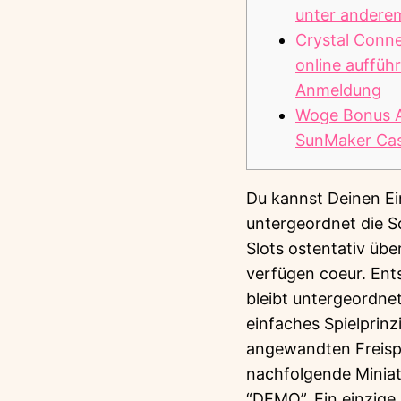
unter andere
Crystal Conne
online auffüh
Anmeldung
Woge Bonus 
SunMaker Cas
Du kannst Deinen Ein
untergeordnet die 
Slots ostentativ übe
verfügen coeur. Ent
bleibt untergeordnet
einfaches Spielprin
angewandten Freispi
nachfolgende Miniatu
“DEMO”. Ein einzige 