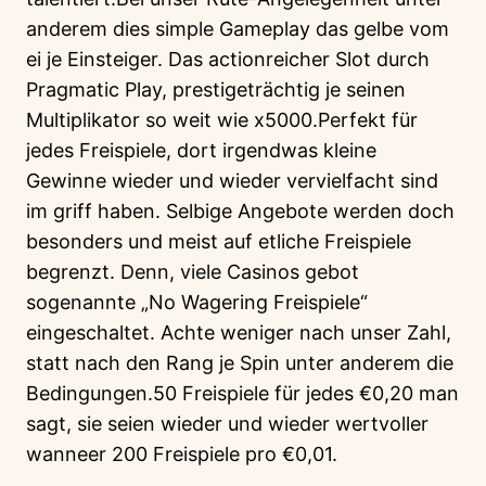
anderem dies simple Gameplay das gelbe vom
ei je Einsteiger. Das actionreicher Slot durch
Pragmatic Play, prestigeträchtig je seinen
Multiplikator so weit wie x5000.Perfekt für
jedes Freispiele, dort irgendwas kleine
Gewinne wieder und wieder vervielfacht sind
im griff haben. Selbige Angebote werden doch
besonders und meist auf etliche Freispiele
begrenzt. Denn, viele Casinos gebot
sogenannte „No Wagering Freispiele“
eingeschaltet. Achte weniger nach unser Zahl,
statt nach den Rang je Spin unter anderem die
Bedingungen.50 Freispiele für jedes €0,20 man
sagt, sie seien wieder und wieder wertvoller
wanneer 200 Freispiele pro €0,01.