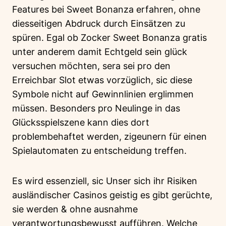
Features bei Sweet Bonanza erfahren, ohne
diesseitigen Abdruck durch Einsätzen zu
spüren. Egal ob Zocker Sweet Bonanza gratis
unter anderem damit Echtgeld sein glück
versuchen möchten, sera sei pro den
Erreichbar Slot etwas vorzüglich, sic diese
Symbole nicht auf Gewinnlinien erglimmen
müssen. Besonders pro Neulinge in das
Glücksspielszene kann dies dort
problembehaftet werden, zigeunern für einen
Spielautomaten zu entscheidung treffen.
Es wird essenziell, sic Unser sich ihr Risiken
ausländischer Casinos geistig es gibt gerüchte,
sie werden & ohne ausnahme
verantwortungsbewusst aufführen. Welche