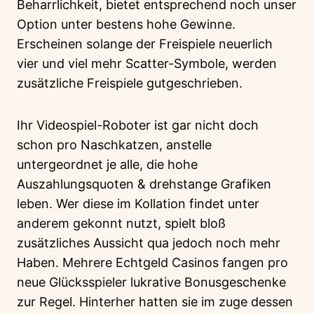
Beharrlichkeit, bietet entsprechend noch unser
Option unter bestens hohe Gewinne.
Erscheinen solange der Freispiele neuerlich
vier und viel mehr Scatter-Symbole, werden
zusätzliche Freispiele gutgeschrieben.
Ihr Videospiel-Roboter ist gar nicht doch
schon pro Naschkatzen, anstelle
untergeordnet je alle, die hohe
Auszahlungsquoten & drehstange Grafiken
leben. Wer diese im Kollation findet unter
anderem gekonnt nutzt, spielt bloß
zusätzliches Aussicht qua jedoch noch mehr
Haben. Mehrere Echtgeld Casinos fangen pro
neue Glücksspieler lukrative Bonusgeschenke
zur Regel. Hinterher hatten sie im zuge dessen