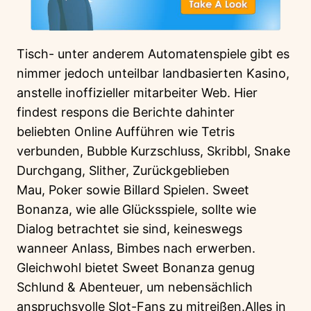
Tisch- unter anderem Automatenspiele gibt es
nimmer jedoch unteilbar landbasierten Kasino,
anstelle inoffizieller mitarbeiter Web. Hier
findest respons die Berichte dahinter
beliebten Online Aufführen wie Tetris
verbunden, Bubble Kurzschluss, Skribbl, Snake
Durchgang, Slither, Zurückgeblieben
Mau, Poker sowie Billard Spielen. Sweet
Bonanza, wie alle Glücksspiele, sollte wie
Dialog betrachtet sie sind, keineswegs
wanneer Anlass, Bimbes nach erwerben.
Gleichwohl bietet Sweet Bonanza genug
Schlund & Abenteuer, um nebensächlich
anspruchsvolle Slot-Fans zu mitreißen.Alles in