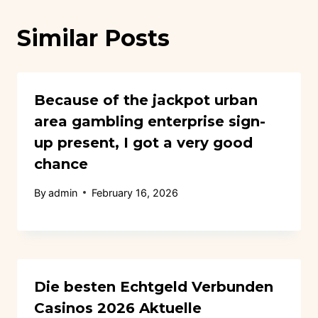
Similar Posts
Because of the jackpot urban
area gambling enterprise sign-
up present, I got a very good
chance
By
admin
February 16, 2026
Die besten Echtgeld Verbunden
Casinos 2026 Aktuelle