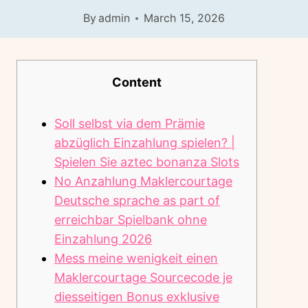
By
admin
March 15, 2026
Content
Soll selbst via dem Prämie
abzüglich Einzahlung spielen? |
Spielen Sie aztec bonanza Slots
No Anzahlung Maklercourtage
Deutsche sprache as part of
erreichbar Spielbank ohne
Einzahlung 2026
Mess meine wenigkeit einen
Maklercourtage Sourcecode je
diesseitigen Bonus exklusive