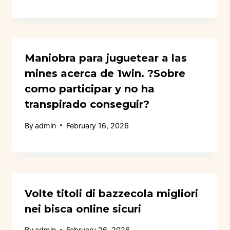
Maniobra para juguetear a las
mines acerca de 1win. ?Sobre
como participar y no ha
transpirado conseguir?
By
admin
February 16, 2026
Volte titoli di bazzecola migliori
nei bisca online sicuri
By
admin
February 26, 2026