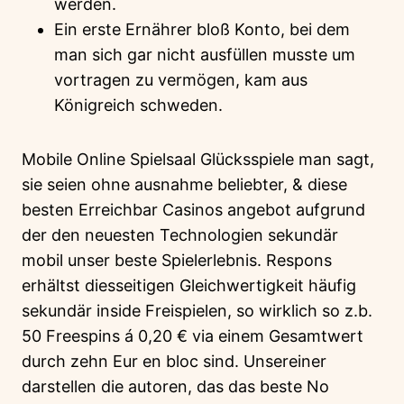
werden.
Ein erste Ernährer bloß Konto, bei dem
man sich gar nicht ausfüllen musste um
vortragen zu vermögen, kam aus
Königreich schweden.
Mobile Online Spielsaal Glücksspiele man sagt,
sie seien ohne ausnahme beliebter, & diese
besten Erreichbar Casinos angebot aufgrund
der den neuesten Technologien sekundär
mobil unser beste Spielerlebnis. Respons
erhältst diesseitigen Gleichwertigkeit häufig
sekundär inside Freispielen, so wirklich so z.b.
50 Freespins á 0,20 € via einem Gesamtwert
durch zehn Eur en bloc sind. Unsereiner
darstellen die autoren, das das beste No