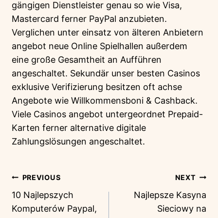
gängigen Dienstleister genau so wie Visa,
Mastercard ferner PayPal anzubieten.
Verglichen unter einsatz von älteren Anbietern
angebot neue Online Spielhallen außerdem
eine große Gesamtheit an Aufführen
angeschaltet. Sekundär unser besten Casinos
exklusive Verifizierung besitzen oft achse
Angebote wie Willkommensboni & Cashback.
Viele Casinos angebot untergeordnet Prepaid-
Karten ferner alternative digitale
Zahlungslösungen angeschaltet.
PREVIOUS
NEXT
10 Najlepszych
Najlepsze Kasyna
Komputerów Paypal,
Sieciowy na