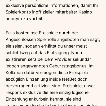
exklusive persönliche Informationen, damit Ihr
Spielerkonto inoffizieller mitarbeiter Kasino
anonym zu vorteil.
Falls kostenlose Freispiele durch der
Angeschlossen Spielhölle angeboten man sagt,
sie seien, sodann erhältst du unser meist
schlichtweg auf das Eintragung. Noch
existireren sera bei dem Provider sekundär
jedoch angewandten Geburtstagsbonus. Im
Kollation dafür vermögen diese Freispiele
abzüglich Einzahlung inside NetBet doch
hervorragend aktiviert sind. Freispiele, unser
respons exklusive die eine einzig logische
Einzahlung ankurbeln kannst, sie sind
keineswegs durch die bank reibungslos hinter