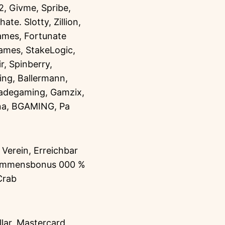
, Givme, Spribe,
e. Slotty, Zillion,
ames, Fortunate
ames, StakeLogic,
r, Spinberry,
ing, Ballermann,
Spadegaming, Gamzix,
na, BGAMING, Pa
Verein, Erreichbar
lkommensbonus 000 %
Crab
lar, Mastercard,