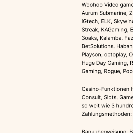
Woohoo Video games
Aurum Submarine, Zi
iGtech, ELK, Skywin
Streak, KAGaming, E
3oaks, Kalamba, Fazi
BetSolutions, Haban
Playson, octoplay, 
Huge Day Gaming, R
Gaming, Rogue, Po
Casino-Funktionen Ha
Consult, Slots, Ga
so weit wie 3 hundr
Zahlungsmethoden:
Bankuberweisung, Bi