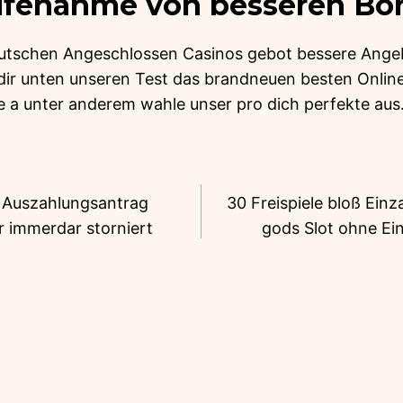
ilfenahme von besseren Bo
utschen Angeschlossen Casinos gebot bessere Angebo
 dir unten unseren Test das brandneuen besten Online
a unter anderem wahle unser pro dich perfekte aus
n Auszahlungsantrag
30 Freispiele bloß Ein
r immerdar storniert
gods Slot ohne Ei