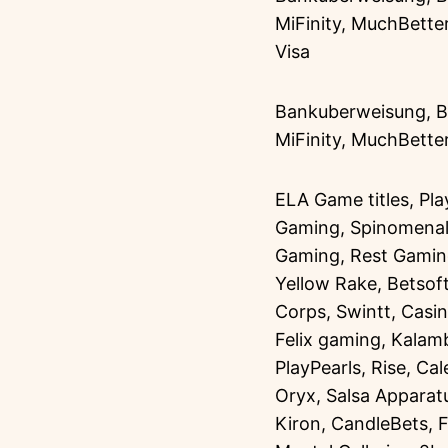
MiFinity, MuchBetter
Visa
Bankuberweisung, Bi
MiFinity, MuchBetter
ELA Game titles, Pla
Gaming, Spinomenal,
Gaming, Rest Gamin
Yellow Rake, Betso
Corps, Swintt, Casi
Felix gaming, Kalam
PlayPearls, Rise, Ca
Oryx, Salsa Apparatu
Kiron, CandleBets,