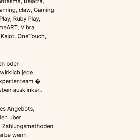
antasma, Belatra,
Gaming, claw, Gaming
Play, Ruby Play,
ameART, Vibra
 Kajot, OneTouch,
en oder
wirklich jede
 Expertenteam �
aben ausklinken.
res Angebots,
elen uber
ni, Zahlungsmethoden
werbe wenn