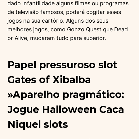
dado infantilidade alguns filmes ou programas
de televisão famosos, poderá cogitar esses
jogos na sua cartório.
Alguns dos seus
melhores jogos, como Gonzo Quest que Dead
or Alive, mudaram tudo para superior.
Papel pressuroso slot
Gates of Xibalba
»Aparelho pragmático:
Jogue Halloween Caca
Niquel slots