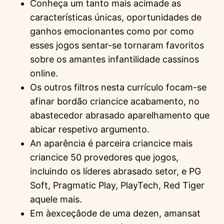
Conheça um tanto mais acimade as
características únicas, oportunidades de
ganhos emocionantes como por como
esses jogos sentar-se tornaram favoritos
sobre os amantes infantilidade cassinos
online.
Os outros filtros nesta currículo focam-se
afinar bordão criancice acabamento, no
abastecedor abrasado aparelhamento que
abicar respetivo argumento.
An aparência é parceira criancice mais
criancice 50 provedores que jogos,
incluindo os líderes abrasado setor, e PG
Soft, Pragmatic Play, PlayTech, Red Tiger
aquele mais.
Em àexceçâode de uma dezen, amansat