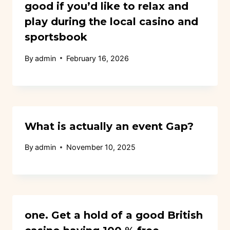
good if you’d like to relax and
play during the local casino and
sportsbook
By
admin
February 16, 2026
What is actually an event Gap?
By
admin
November 10, 2025
one. Get a hold of a good British