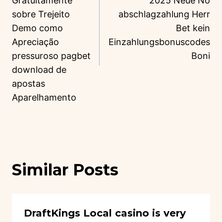
Gratuitamente
2025 Neue No
sobre Trejeito
abschlagzahlung Herr
Demo como
Bet kein
Apreciação
Einzahlungsbonuscodes
pressuroso pagbet
Boni
download de
apostas
Aparelhamento
Similar Posts
DraftKings Local casino is very