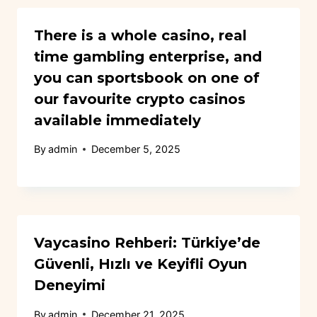
There is a whole casino, real
time gambling enterprise, and
you can sportsbook on one of
our favourite crypto casinos
available immediately
By
admin
December 5, 2025
Vaycasino Rehberi: Türkiye’de
Güvenli, Hızlı ve Keyifli Oyun
Deneyimi
By
admin
December 21, 2025