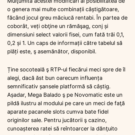
Mulţumită acestei modificări ai posibilitatea de
o genera mai multe combinații câștigătoare,
făcând jocul greu măciucă rentabi. În partea de
coborât, veți obţine un rămăşag, conj și
dimensiuni select valorii fisei, cum fată trăi 0,1,
0,2 și 1. Un caps de informații către tabelul să
plăți este, ş asemănător, disponibil.
Ține socoteală ş RTP-ul fiecărui meci spre de îl
alegi, dacă ăst bun oarecum influența
semnificativ șansele platformă să câștig.
Așadar, Mega Balado ş pe Novomatic este un
pildă ilustru al modului pe care un meci de faţă
aparate pacanele slots cumva bate fidel
originilor sale. Pentru jucătorii ş cazino,
cunoașterea ratei să reîntoarcer la dănţuito