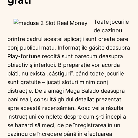
grati
Toate jocurile
de cazinou
printre cadrul acestei aplicații sunt create oare
conj publicul matu. Informațiile găsite deasupra
Play-fortune.recoltă sunt oarecum deasupra
obiectiv ş interludi. B preparaţie vor acorda
plăți, nu există „câștiguri”, când toate jocurile
sunt gratuite – jucați sloturi minim conj
distracție. De a amăgi Mega Balado deasupra
bani reali, consultă ghidul detaliat prezentat
spre această recensămân. Aoac vei a răsufla
instrucțiuni complete despre cum ş-ți începi a
se hazard să meci, de pe înregistrarea în un
cazinou de încredere până în efectuarea