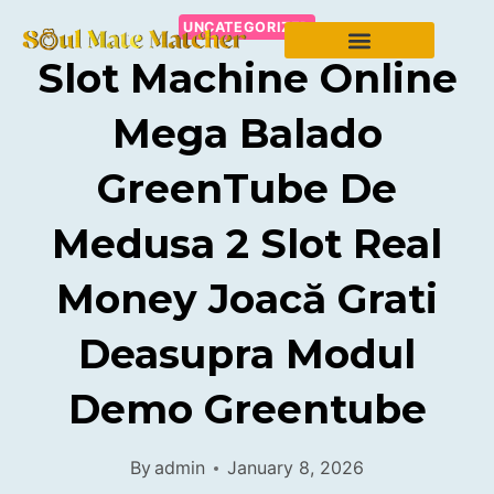
UNCATEGORIZED
Slot Machine Online
Mega Balado
GreenTube De
Medusa 2 Slot Real
Money Joacă Grati
Deasupra Modul
Demo Greentube
By
admin
January 8, 2026