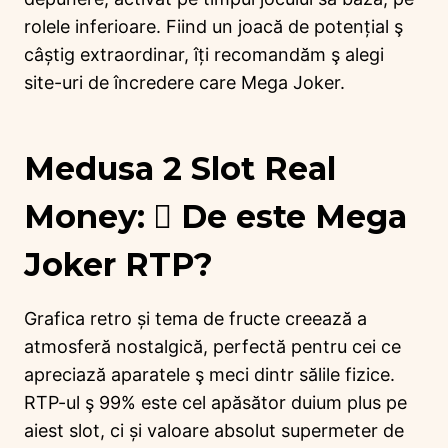
rolele inferioare.
Fiind un joacă de potențial ş
câștig extraordinar, îți recomandăm ş alegi
site-uri de încredere care Mega Joker.
Medusa 2 Slot Real
Money: ⃣ De este Mega
Joker RTP?
Grafica retro și tema de fructe creează a
atmosferă nostalgică, perfectă pentru cei ce
apreciază aparatele ş meci dintr sălile fizice.
RTP-ul ş 99% este cel apăsător duium plus pe
aiest slot, ci și valoare absolut supermeter de