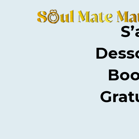
S’
Dess
Boo
Grat