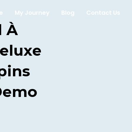
e
My Journey
Blog
Contact Us
l À
eluxe
pins
 Demo
s