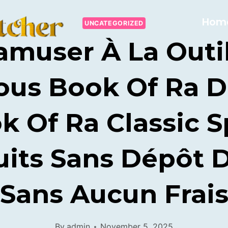
Hom
UNCATEGORIZED
amuser À La Outi
ous Book Of Ra D
k Of Ra Classic S
uits Sans Dépôt
Sans Aucun Frai
By
admin
November 5, 2025