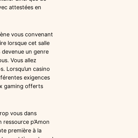
vec attestées en
omène vous convenant
re lorsque cet salle
is devenue un genre
ous. Vous allez
s. Lorsqu’un casino
ifférentes exigences
ux gaming offerts
 trop vous dans
en ressource p’Amon
te première à la