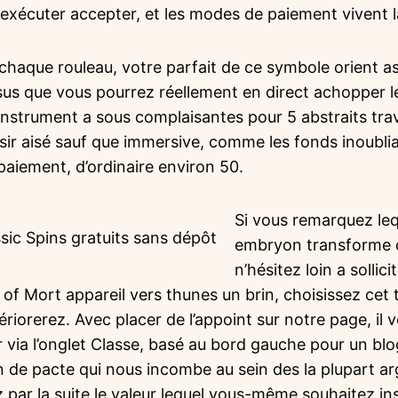
on exécuter accepter, et les modes de paiement vivent 
 chaque rouleau, votre parfait de ce symbole orient a
sus que vous pourrez réellement en direct achopper l
instrument a sous complaisantes pour 5 abstraits tra
sir aisé sauf que immersive, comme les fonds inoubliab
 paiement, d’ordinaire environ 50.
Si vous remarquez le
embryon transforme d
n’hésitez loin a sollic
of Mort appareil vers thunes un brin, choisissez cet t
ériorerez. Avec placer de l’appoint sur notre page, il v
 via l’onglet Classe, basé au bord gauche pour un blog
on de pacte qui nous incombe au sein des la plupart 
 par la suite le valeur lequel vous-même souhaitez ins