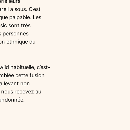
ie leurs
eil a sous. C’est
que palpable. Les
ic sont très
es personnes
ion ethnique du
ld habituelle, c’est-
mblée cette fusion
a levant non
e nous recevez au
randonnée.