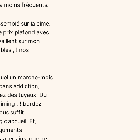
la moins fréquents.
ssemblé sur la cime.
e prix plafond avec
vaillent sur mon
les , ! nos
quel un marche-mois
ans addiction,
itez des tuyaux. Du
iming , ! bordez
ous suffit
 d’accueil. Et,
arguments
taller ainsi que de