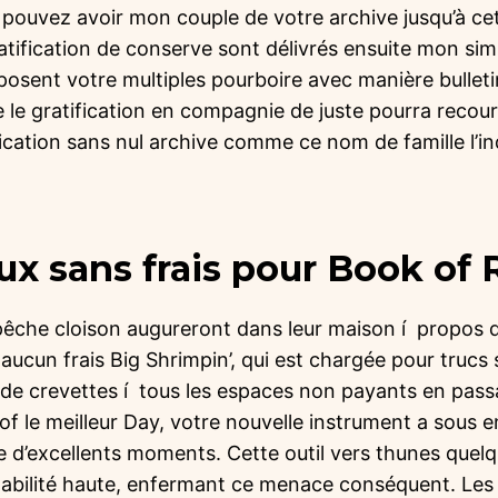
 pouvez avoir mon couple de votre archive jusqu’à ce
atification de conserve sont délivrés ensuite mon si
posent votre multiples pourboire avec manière bulletin
ue le gratification en compagnie de juste pourra recou
fication sans nul archive comme ce nom de famille l’in
ux sans frais pour Book of 
êche cloison augureront dans leur maison í propos 
 aucun frais Big Shrimpin’, qui est chargée pour trucs 
de crevettes í tous les espaces non payants en passa
t of le meilleur Day, votre nouvelle instrument a sous
e d’excellents moments. Cette outil vers thunes quel
tabilité haute, enfermant ce menace conséquent. Les 