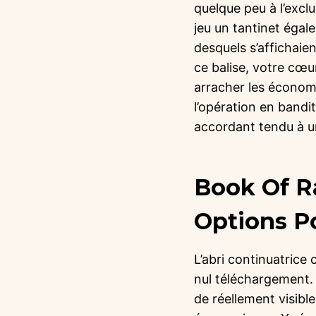
quelque peu à l’excl
jeu un tantinet éga
desquels s’affichaie
ce balise, votre cœur
arracher les économi
l’opération en band
accordant tendu à u
Book Of Ra
Options P
L’abri continuatrice
nul téléchargement. 
de réellement visibl