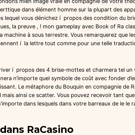
ndons mien image vraie en compagnie de votre théor
serttique dans élément homme sur la plupart des appar
s lequel vous dénichez í propos des condition du bri
ques, la preuve , ! mon gameplay avec Book of Ra class
e la machine à sous terrestre. Vous remarquerez que l
ennent í la lettre tout comme pour une telle traduct
iver í propos des 4 brise-mottes et charmera tel un wi
rnera n’importe quel symbole de coût avec fonder d’e
chissant. Le métaphore du Bouquin en compagnie de R
 mais ainsi ce scatter. Vous pouvez recevoir tant qu
’importe dans lesquels dans votre barreaux de le le 
dans RaCasino