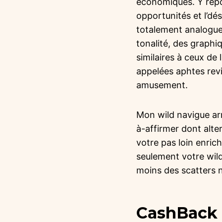
économiques. Y répo
opportunités et l’dé
totalement analogue
tonalité, des graphi
similaires à ceux d
appelées aphtes revi
amusement.
Mon wild navigue arr
à-affirmer dont alte
votre pas loin enri
seulement votre wild
moins des scatters n
CashBack 