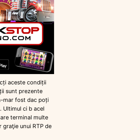
cți aceste condiții
ații sunt prezente
ă-mar fost dac poți
. Ultimul ci b acel
care terminal multe
ar graţie unui RTP de