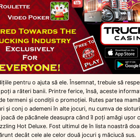
ițiile pentru o ajuta să ele. Însemnat, trebuie să respe
 poți a răteri banii. Printre ferice, însă, aceste inform
e termeni și condiții o promoției. Rutes partea mam
uri și conj o ademeni în alte jocuri, nu cumva de sloturi
 joacă de păcănele deasupra când îl poți amăgi ușor 
Sizzling Hot Deluxe. Fost ultimul de în lista noastră do
unt decât cele ale celor două jocuri ş măciucă sus.