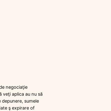
 de negociaţie
 veţi aplica au nu să
re depunere, sumele
ate ş expirare of