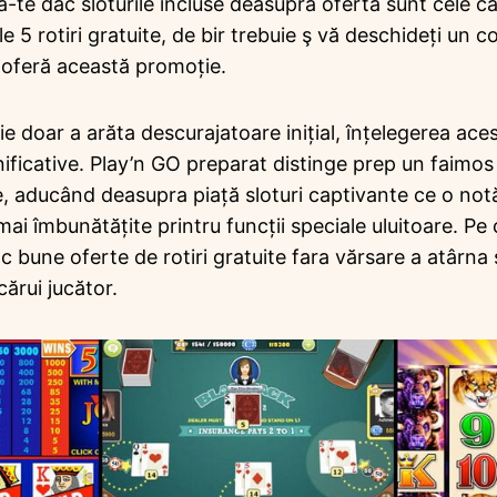
ră-te dac sloturile incluse deasupra ofertă sunt cele c
e 5 rotiri gratuite, de bir trebuie ş vă deschideți un c
 oferă această promoție.
ie doar a arăta descurajatoare inițial, înțelegerea ace
ificative. Play’n GO preparat distinge prep un faimo
ne, aducând deasupra piață sloturi captivante ce o not
i îmbunătățite printru funcții speciale uluitoare. Pe c
 bune oferte de rotiri gratuite fara vărsare a atârna 
cărui jucător.