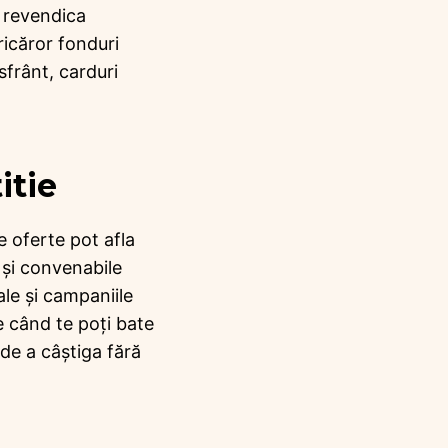
i revendica
icăror fonduri
sfrânt, carduri
itie
e oferte pot afla
 și convenabile
le și campaniile
pe când te poți bate
 de a câștiga fără