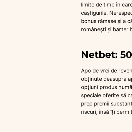
limite de timp în car
câștigurile.
Nerespec
bonus rămase și a câ
românești și barter 
Netbet: 50
Apo de vrei de revend
obținute deasupra ap
opțiuni produs număr
speciale oferite să c
prep premii substanti
riscuri, însă îți permi