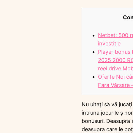
Con
Netbet: 500 r
investitie
Player bonus 
2025 2000 RON
reel drive Mob
Oferte Noi cân
Fara Vărsare
Nu uitaţi să vă jucaţ
întruna jocurile ş n
bonusuri. Deasupra s
deasupra care le poț