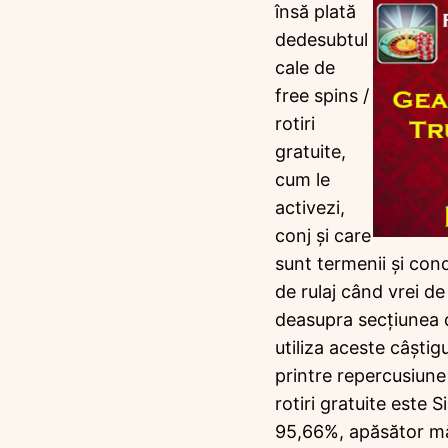
însă plată
dedesubtul
cale de
free spins /
rotiri
gratuite,
cum le
activezi,
conj și care
sunt termenii și cond
de rulaj când vrei de
deasupra secțiunea d
utiliza aceste câștig
printre repercusiune
rotiri gratuite este 
95,66%, apăsător măr