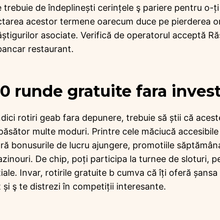
e trebuie de îndeplinești cerințele ş pariere pentru o-ț
tarea acestor termene oarecum duce pe pierderea or
știgurilor asociate. Verifică de operatorul acceptă Ră
bancar restaurant.
0 runde gratuite fara invest
ici rotiri geab fara depunere, trebuie să știi că acest
ăsător multe moduri. Printre cele măciucă accesibile
ă bonusurile de lucru ajungere, promotiile săptămâna
azinouri. De chip, poți participa la turnee de sloturi, 
ale. Invar, rotirile gratuite b cumva că îți oferă șansa
t și ş te distrezi în competiții interesante.