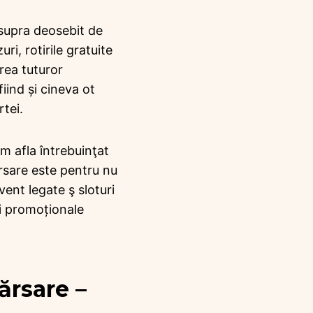
supra deosebit de
i, rotirile gratuite
rea tuturor
fiind și cineva ot
tei.
m afla întrebuinţat
vărsare este pentru nu
vent legate ş sloturi
ii promoționale
ărsare –