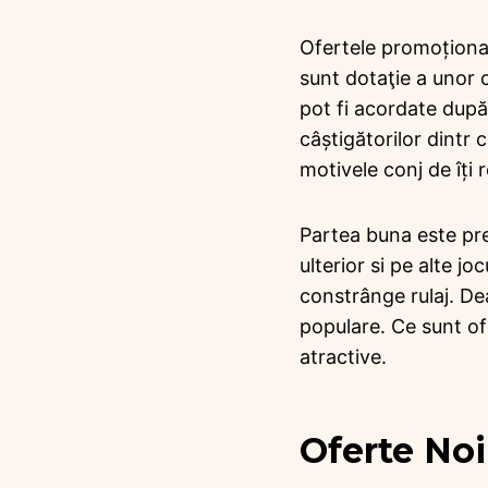
Ofertele promoționa
sunt dotaţie a unor c
pot fi acordate după
câștigătorilor dintr c
motivele conj de îți
Partea buna este pre
ulterior si pe alte j
constrânge rulaj. Dea
populare. Ce sunt of
atractive.
Oferte Noi