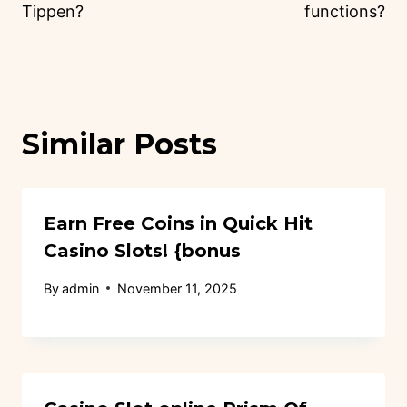
Tippen?
functions?
Similar Posts
Earn Free Coins in Quick Hit
Casino Slots! {bonus
By
admin
November 11, 2025