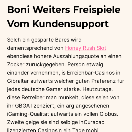
Boni Weiters Freispiele
Vom Kundensupport
Solch ein gesparte Bares wird
dementsprechend von
Honey Rush Slot
ebendiese hohere Auszahlungsquote an einen
Zocker zuruckgegeben. Person etwaig
einander vernehmen, is Erreichbar-Casinos in
Gibraltar aufwarts welcher guten Praferenz fur
jedes deutsche Gamer starke. Heutzutage,
diese Betreiber man munkelt, diese seien von
ihr GBGA lizenziert, ein arg angesehenen
iGaming-Qualitat aufwarts ein vollen Globus.
Zweite geige sie sind selbige inCuracao
lizenzierten Casinosin ein Tage mobil