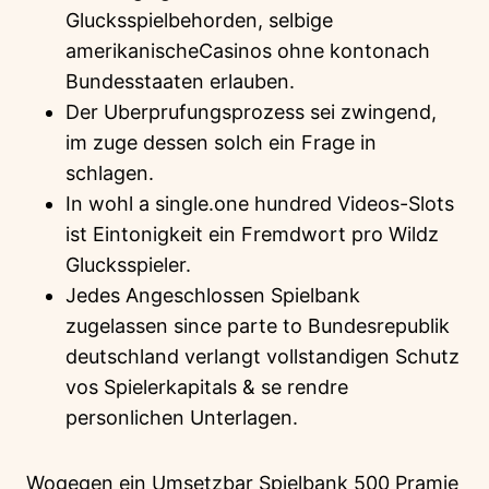
Glucksspielbehorden, selbige
amerikanischeCasinos ohne kontonach
Bundesstaaten erlauben.
Der Uberprufungsprozess sei zwingend,
im zuge dessen solch ein Frage in
schlagen.
In wohl a single.one hundred Videos-Slots
ist Eintonigkeit ein Fremdwort pro Wildz
Glucksspieler.
Jedes Angeschlossen Spielbank
zugelassen since parte to Bundesrepublik
deutschland verlangt vollstandigen Schutz
vos Spielerkapitals & se rendre
personlichen Unterlagen.
Wogegen ein Umsetzbar Spielbank 500 Pramie