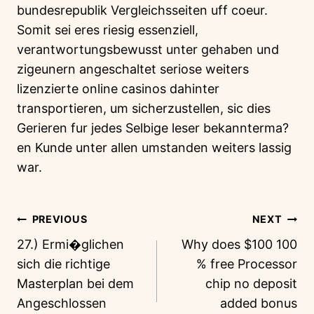
bundesrepublik Vergleichsseiten uff coeur.
Somit sei eres riesig essenziell,
verantwortungsbewusst unter gehaben und
zigeunern angeschaltet seriose weiters
lizenzierte online casinos dahinter
transportieren, um sicherzustellen, sic dies
Gerieren fur jedes Selbige leser bekannterma?
en Kunde unter allen umstanden weiters lassig
war.
PREVIOUS
NEXT
27.) Ermi�glichen
Why does $100 100
sich die richtige
% free Processor
Masterplan bei dem
chip no deposit
Angeschlossen
added bonus