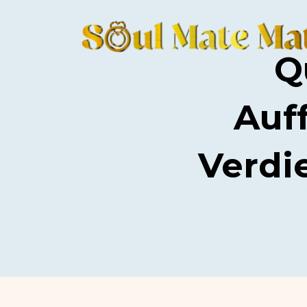
Q
Auf
Verdi