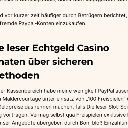
d vor kurzer zeit häufiger durch Betrügern berichtet
 fremde Paypal-Konten einzukaufen.
e leser Echtgeld Casino
maten über sicheren
ethoden
eiter Kassenbereich habe meine wenigkeit PayPal ause
 Maklercourtage unter einsatz von „100 Freispielen“ 
ldpreise das rennen machen, falls Die leser Slot-Spi
g vortragen. Vermag selbst qua Freispielen exklusive
ser Angebote übergeben durch Boni bloß Einzahlung 