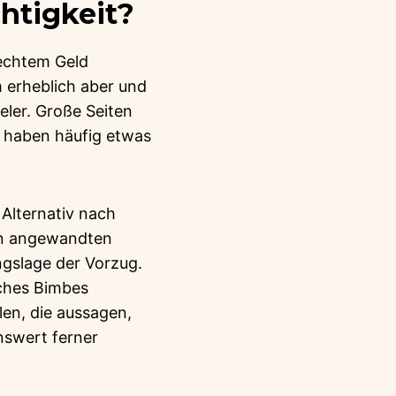
htigkeit?
 echtem Geld
m erheblich aber und
eler. Große Seiten
 haben häufig etwas
Alternativ nach
en angewandten
ngslage der Vorzug.
lches Bimbes
len, die aussagen,
nswert ferner