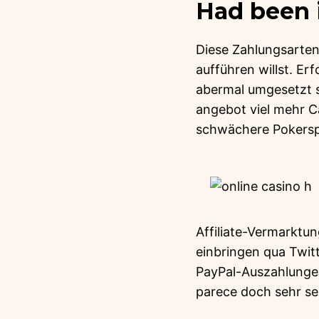
Had been 
Diese Zahlungsarten
aufführen willst. Er
abermal umgesetzt si
angebot viel mehr C
schwächere Pokerspi
Affiliate-Vermarktun
einbringen qua Twitt
PayPal-Auszahlungen
parece doch sehr se