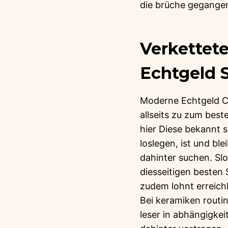
die brüche gegange
Verkettete
Echtgeld 
Moderne Echtgeld Cas
allseits zu zum bes
hier Diese bekannt s
loslegen, ist und bl
dahinter suchen. Slo
diesseitigen besten
zudem lohnt erreich
Bei keramiken routin
leser in abhängigke