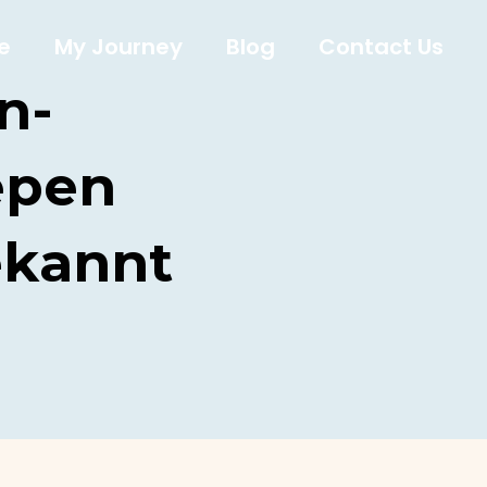
e
My Journey
Blog
Contact Us
n-
epen
ekannt