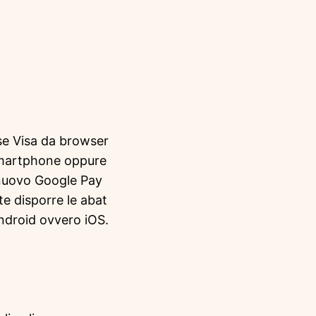
sse Visa da browser
 smartphone oppure
 nuovo Google Pay
te disporre le abat
ndroid ovvero iOS.