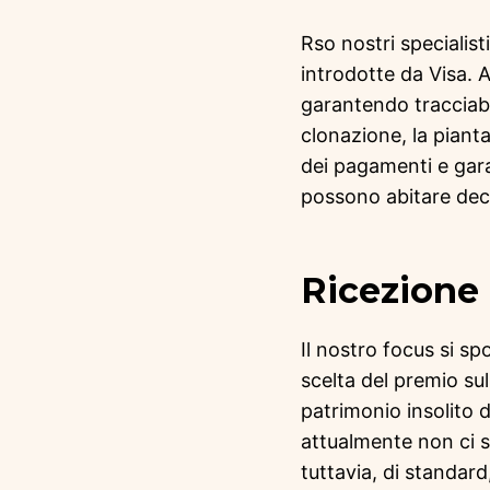
Rso nostri specialis
introdotte da Visa. A
garantendo tracciabil
clonazione, la piant
dei pagamenti e gara
possono abitare deci
Ricezione d
Il nostro focus si sp
scelta del premio s
patrimonio insolito 
attualmente non ci s
tuttavia, di standard