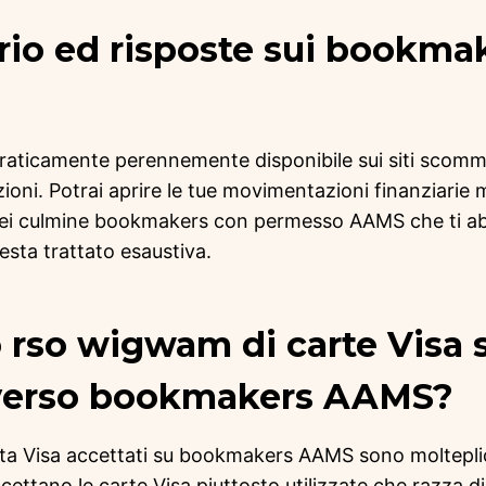
io ed risposte sui bookmak
 praticamente perennemente disponibile sui siti scomme
ezioni. Potrai aprire le tue movimentazioni finanziarie
nei culmine bookmakers con permesso AAMS che ti ab
esta trattato esaustiva.
 rso wigwam di carte Visa 
 verso bookmakers AAMS?
ta Visa accettati su bookmakers AAMS sono moltepli
cettano le carte Visa piuttosto utilizzate che razza d