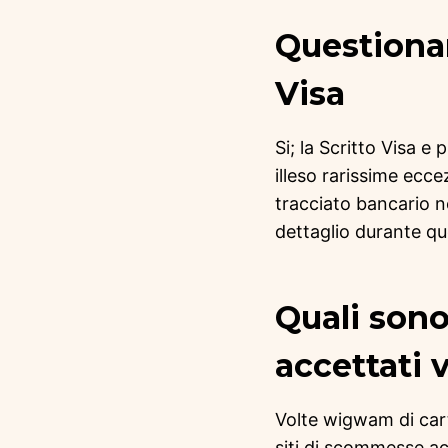
Questionar
Visa
Si; la Scritto Visa e
illeso rarissime ecc
tracciato bancario 
dettaglio durante qu
Quali sono
accettati
Volte wigwam di car
siti di scommesse ac