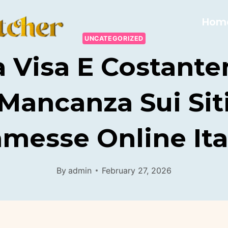
Hom
UNCATEGORIZED
a Visa E Costant
Mancanza Sui Sit
esse Online Ita
By
admin
February 27, 2026