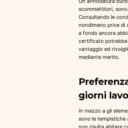
Un annodatura burbe
scommettitori, sono 
Consultando le condi
nondimeno prive di 
a fondo ancora abbiam
certificato potrebbe 
vantaggio ed rivolgi
mediante merito.
Preferenza
giorni lavo
In mezzo a gli elem
sono le tempistiche a
non risulta abitare 