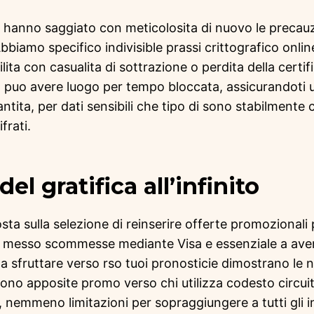
ti hanno saggiato con meticolosita di nuovo le precauz
bbiamo specifico indivisible prassi crittografico onlin
ita con casualita di sottrazione o perdita della certi
a puo avere luogo per tempo bloccata, assicurandoti u
ntita, per dati sensibili che tipo di sono stabilmente 
frati.
el gratifica all’infinito
osta sulla selezione di reinserire offerte promozionali p
ul messo scommesse mediante Visa e essenziale a aver
da sfruttare verso rso tuoi pronosticie dimostrano le n
ono apposite promo verso chi utilizza codesto circuit
, nemmeno limitazioni per sopraggiungere a tutti gli in