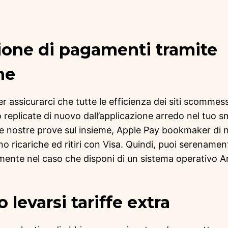
one di pagamenti tramite
ne
er assicurarci che tutte le efficienza dei siti scomme
 replicate di nuovo dall’applicazione arredo nel tuo
lle nostre prove sul insieme, Apple Pay bookmaker di
o ricariche ed ritiri con Visa. Quindi, puoi serenamen
mente nel caso che disponi di un sistema operativo A
 levarsi tariffe extra