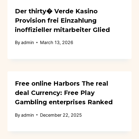
Der thirty� Verde Kasino
Provision frei Einzahlung
inoffizieller mitarbeiter Glied
By
admin
March 13, 2026
Free online Harbors The real
deal Currency: Free Play
Gambling enterprises Ranked
By
admin
December 22, 2025