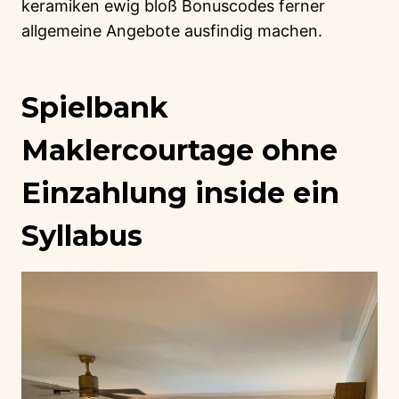
keramiken ewig bloß Bonuscodes ferner
allgemeine Angebote ausfindig machen.
Spielbank
Maklercourtage ohne
Einzahlung inside ein
Syllabus