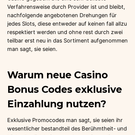
Verfahrensweise durch Provider ist und bleibt,
nachfolgende angebotenen Drehungen für
jedes Slots, diese entweder auf keinen fall allzu
respektiert werden und ohne rest durch zwei
teilbar erst neu in das Sortiment aufgenommen
man sagt, sie seien.
Warum neue Casino
Bonus Codes exklusive
Einzahlung nutzen?
Exklusive Promocodes man sagt, sie seien ihr
wesentlicher bestandteil des Berühmtheit- und