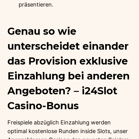
präsentieren.
Genau so wie
unterscheidet einander
das Provision exklusive
Einzahlung bei anderen
Angeboten? – i24Slot
Casino-Bonus
Freispiele abzüglich Einzahlung werden
optimal kostenlose Runden inside Slots, unser