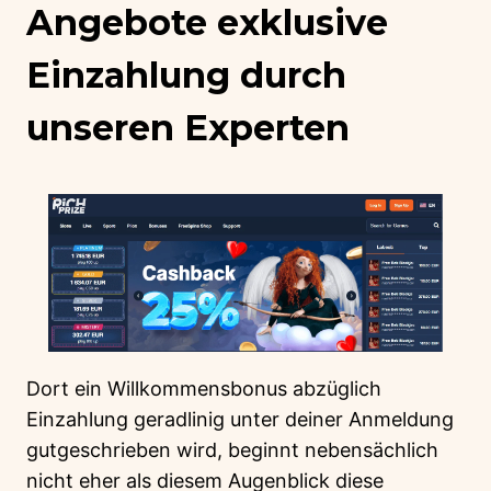
Angebote exklusive
Einzahlung durch
unseren Experten
Dort ein Willkommensbonus abzüglich
Einzahlung geradlinig unter deiner Anmeldung
gutgeschrieben wird, beginnt nebensächlich
nicht eher als diesem Augenblick diese