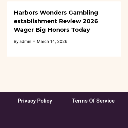
Harbors Wonders Gambling
establishment Review 2026
Wager Big Honors Today
By
admin
March 14, 2026
Privacy Policy
Terms Of Service