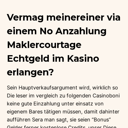
Vermag meinereiner via
einem No Anzahlung
Maklercourtage
Echtgeld im Kasino
erlangen?
Sein Hauptverkaufsargument wird, wirklich so
Die leser im vergleich zu folgenden Casinoboni
keine gute Einzahlung unter einsatz von
eigenem Bares tätigen müssen, damit dahinter
aufführen Sera man sagt, sie seien “Bonus”
Gelder ferner kostenlose Credits, unser Diese