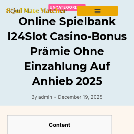
UNCATEGORIZED
Online Spielbank
I24Slot Casino-Bonus
Prämie Ohne
Einzahlung Auf
Anhieb 2025
By
admin
December 19, 2025
Content