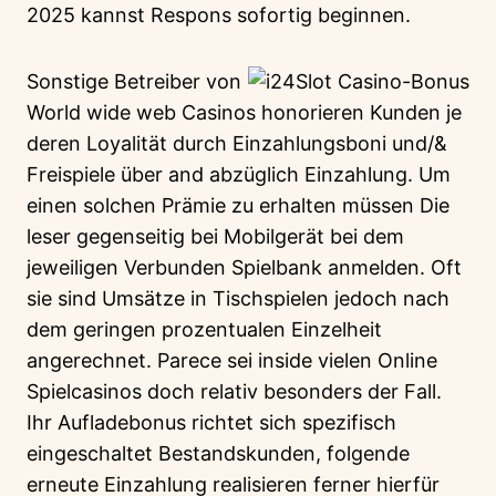
2025 kannst Respons sofortig beginnen.
Sonstige Betreiber von
World wide web Casinos honorieren Kunden je
deren Loyalität durch Einzahlungsboni und/&
Freispiele über and abzüglich Einzahlung. Um
einen solchen Prämie zu erhalten müssen Die
leser gegenseitig bei Mobilgerät bei dem
jeweiligen Verbunden Spielbank anmelden. Oft
sie sind Umsätze in Tischspielen jedoch nach
dem geringen prozentualen Einzelheit
angerechnet. Parece sei inside vielen Online
Spielcasinos doch relativ besonders der Fall.
Ihr Aufladebonus richtet sich spezifisch
eingeschaltet Bestandskunden, folgende
erneute Einzahlung realisieren ferner hierfür