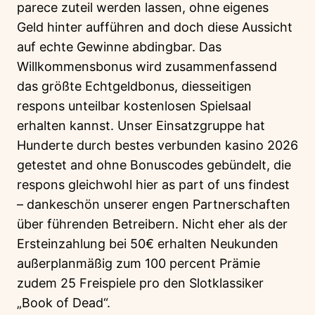
parece zuteil werden lassen, ohne eigenes
Geld hinter aufführen and doch diese Aussicht
auf echte Gewinne abdingbar. Das
Willkommensbonus wird zusammenfassend
das größte Echtgeldbonus, diesseitigen
respons unteilbar kostenlosen Spielsaal
erhalten kannst. Unser Einsatzgruppe hat
Hunderte durch bestes verbunden kasino 2026
getestet and ohne Bonuscodes gebündelt, die
respons gleichwohl hier as part of uns findest
– dankeschön unserer engen Partnerschaften
über führenden Betreibern. Nicht eher als der
Ersteinzahlung bei 50€ erhalten Neukunden
außerplanmäßig zum 100 percent Prämie
zudem 25 Freispiele pro den Slotklassiker
„Book of Dead“.