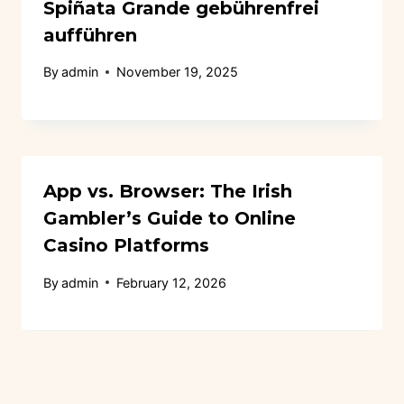
Spiñata Grande gebührenfrei
aufführen
By
admin
November 19, 2025
App vs. Browser: The Irish
Gambler’s Guide to Online
Casino Platforms
By
admin
February 12, 2026