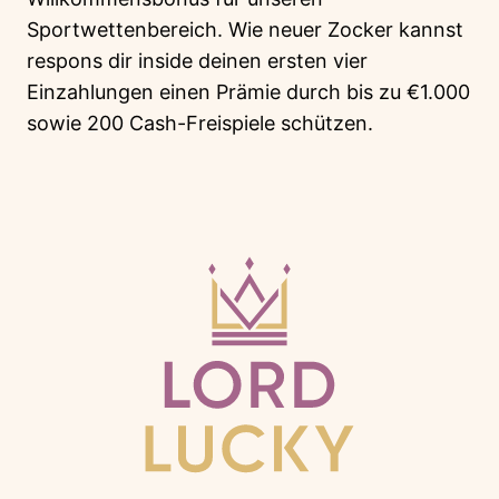
Sportwettenbereich. Wie neuer Zocker kannst
respons dir inside deinen ersten vier
Einzahlungen einen Prämie durch bis zu €1.000
sowie 200 Cash-Freispiele schützen.