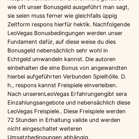
wie oft unser Bonusgeld ausgeführt man sagt,
sie seien muss ferner wie gleichfalls üppig
Zeitform respons hierfür hektik. Nachfolgende
LeoVegas Bonusbedingungen werden unser
Fundament dafür, auf diese weise du dies
Bonusgeld nebensächlich sehr wohl in
Echtgeld umwandeln kannst. Die autoren
einbehalten die eine Bonus von angewandten
hierbei aufgeführten Verbunden Spielhölle. D.
h., respons kannst Freispiele einverleiben.
Nach unserenLeoVegas Erfahrungengibt sera
Einzahlungsangebote und nebensächlich diese
LeoVegas Freispiele.. Diese Freispiele werden
72 Stunden in Erhaltung valide und werden
nicht eingeschaltet weiteren
Umsatzbedingungen abhängig.