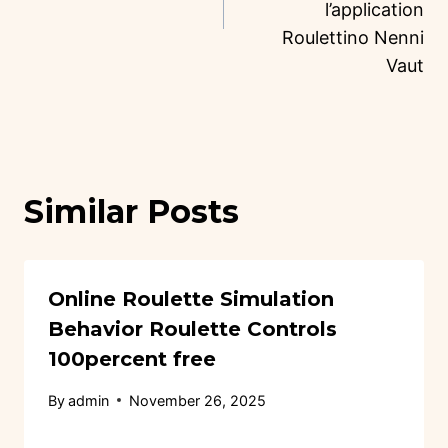
l’application
Roulettino Nenni
Vaut
Similar Posts
Online Roulette Simulation
Behavior Roulette Controls
100percent free
By
admin
November 26, 2025