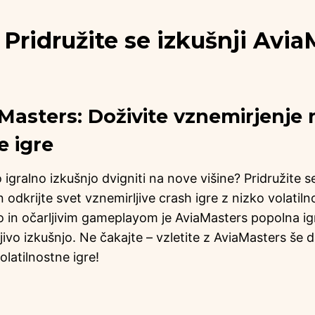
 Pridružite se izkušnji Avia
aMasters: Doživite vznemirjenje 
e igre
o igralno izkušnjo dvigniti na nove višine? Pridružite 
 odkrijte svet vznemirljive crash igre z nizko volatil
o in očarljivim gameplayom je AviaMasters popolna igra
jivo izkušnjo. Ne čakajte – vzletite z AviaMasters še d
olatilnostne igre!