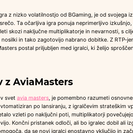
gra z nizko volatilnostjo od BGaming, je od svojega izi
srečo. Ta očarljiva igra ponuja neprimerljivo izkušnjo, k
leti skozi naključne multiplikatorje in nevarnosti, s ci
ki nosilki in tako zagotovijo nabrano dobitke. Z RTP-j
Masters postal priljubljen med igralci, ki želijo sprošče
v z AviaMasters
 v svet
avia masters
, je pomembno razumeti osnovne 
vtomatiziran po lansiranju, z igralčevim strateškim 
 Letalo vzleti po naključni poti, multiplikatorji povečuj
ijo. Končni pristanek odloči, ali bo igralec dobil ali iz
ogoča, da se novi igralci enostavno vključijo in začn