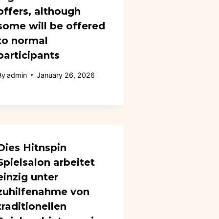
offers, although
some will be offered
to normal
participants
By
admin
January 26, 2026
Dies Hitnspin
Spielsalon arbeitet
einzig unter
zuhilfenahme von
traditionellen