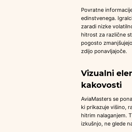
Povratne informacije
edinstvenega. Igral
zaradi nizke volatil
hitrost za različne s
pogosto zmanjšujejo 
zdijo ponavljajoče.
Vizualni ele
kakovosti
AviaMasters se pona
ki prikazuje višino, 
hitrim nalaganjem. T
izkušnjo, ne glede na