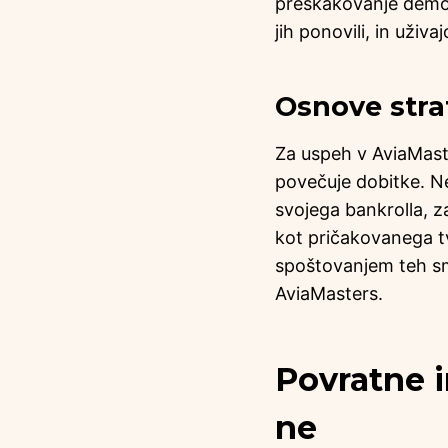
preskakovanje demo 
jih ponovili, in uživaj
Osnove stra
Za uspeh v AviaMaste
povečuje dobitke. Ne
svojega bankrolla, 
kot pričakovanega tv
spoštovanjem teh sme
AviaMasters.
Povratne i
ne