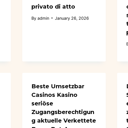
privato di atto
By
admin
January 26, 2026
Beste Umsetzbar
Casinos Kasino
seriöse
Zugangsberechtigun
g aktuelle Verkettete