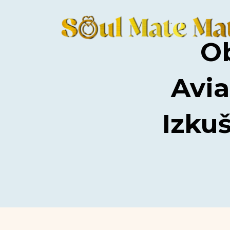
O
Avia
Izkuš