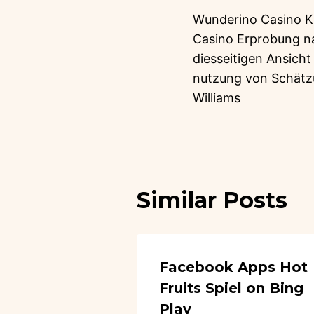
Wunderino Casino K
Casino Erprobung na
diesseitigen Ansich
nutzung von Schätz
Williams
Similar Posts
Facebook Apps Hot
Fruits Spiel on Bing
Play