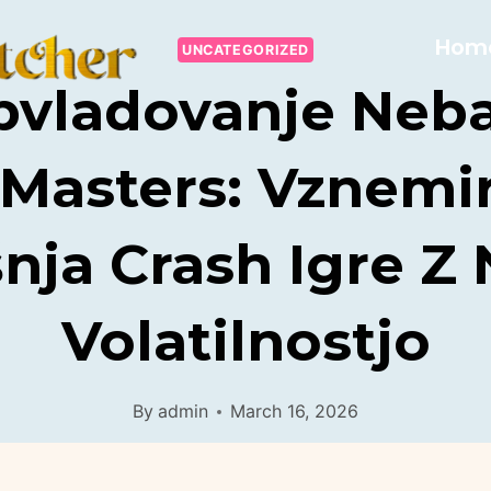
Hom
UNCATEGORIZED
bvladovanje Neba
Masters: Vznemir
nja Crash Igre Z
Volatilnostjo
By
admin
March 16, 2026