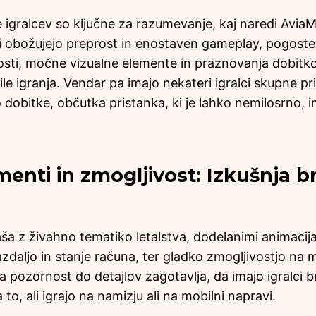
 igralcev so ključne za razumevanje, kaj naredi Avia
ci obožujejo preprost in enostaven gameplay, pogost
nosti, močne vizualne elemente in praznovanja dobitkov
tile igranja. Vendar pa imajo nekateri igralci skupne pr
dobitke, občutka pristanka, ki je lahko nemilosrno, in 
menti in zmogljivost: Izkušnja 
ša z živahno tematiko letalstva, dodelanimi animaci
razdaljo in stanje računa, ter gladko zmogljivostjo na
a pozornost do detajlov zagotavlja, da imajo igralci b
 to, ali igrajo na namizju ali na mobilni napravi.