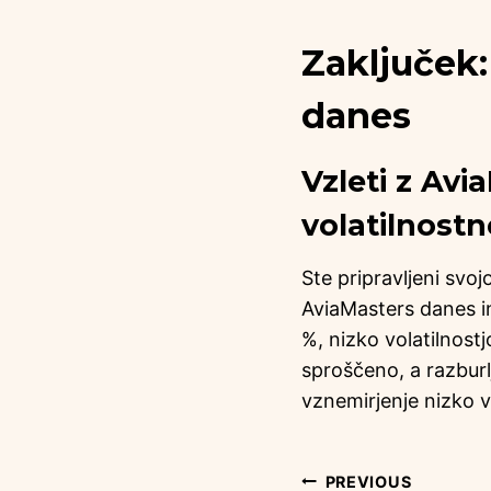
Zaključek:
danes
Vzleti z Avi
volatilnostn
Ste pripravljeni svoj
AviaMasters danes in
%, nizko volatilnostj
sproščeno, a razburl
vznemirjenje nizko v
PREVIOUS