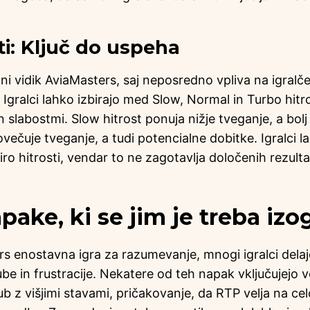
sti: Ključ do uspeha
jučni vidik AviaMasters, saj neposredno vpliva na igralč
 Igralci lahko izbirajo med Slow, Normal in Turbo hitr
 slabostmi. Slow hitrost ponuja nižje tveganje, a bolj 
čuje tveganje, a tudi potencialne dobitke. Igralci 
iro hitrosti, vendar to ne zagotavlja določenih rezulta
ake, ki se jim je treba izog
rs enostavna igra za razumevanje, mnogi igralci dela
gube in frustracije. Nekatere od teh napak vključujej
zgub z višjimi stavami, pričakovanje, da RTP velja na cel