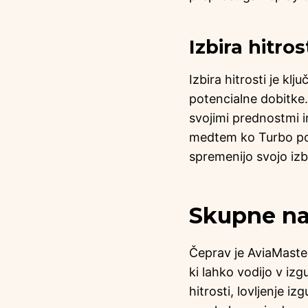
Izbira hitro
Izbira hitrosti je kl
potencialne dobitke.
svojimi prednostmi in
medtem ko Turbo pove
spremenijo svojo izb
Skupne nap
Čeprav je AviaMaste
ki lahko vodijo v iz
hitrosti, lovljenje i