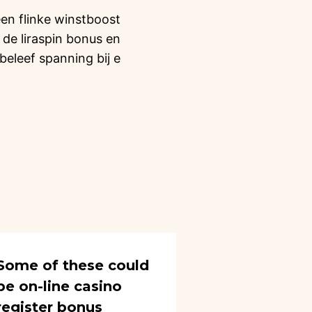
en flinke winstboost
 de liraspin bonus en
beleef spanning bij e
Some of these could
be on-line casino
register bonus